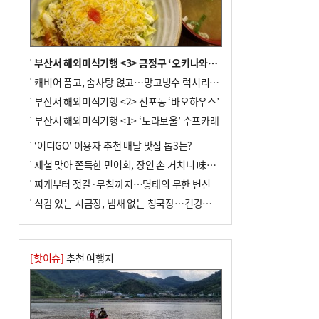
부산서 해외미식기행 <3> 금정구 ‘오키나와키친’
캐비어 품고, 솜사탕 얹고…망고빙수 럭셔리한 진화
부산서 해외미식기행 <2> 전포동 ‘바오하우스’
부산서 해외미식기행 <1> ‘도라보울’ 수프카레
‘어디GO’ 이용자 추천 배달 맛집 톱3는?
제철 맞아 쫀득한 민어회, 장인 손 거치니 味친 한상
찌개부터 젓갈·무침까지…명태의 무한 변신
식감 있는 시금장, 냄새 없는 청국장…건강한 발효 밥상
[핫이슈]
추천 여행지