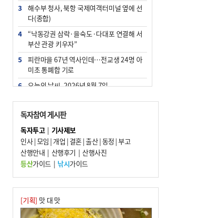
3
해수부 청사, 북항 국제여객터미널 옆에 선
다(종합)
4
“낙동강권 삼락·을숙도·다대포 연결해 서
부산 관광 키우자”
5
피란마을 67년 역사인데…전교생 24명 아
미초 통폐합 기로
6
오늘의 날씨- 2026년 8월 7일
7
부울경 주말부터 비소식…‘극한 폭염’ 한풀
꺾일 듯
독자참여 게시판
8
[사설] 해수부 신청사 북항으로 확정, 해양
독자투고
|
기사제보
수도 도약의 전환점
인사
|
모임
|
개업
|
결혼
|
출산
|
동정
|
부고
9
산행안내
외국인 선원 ‘인신매매 경유지’ 된 부산…
|
산행후기
|
산행사진
우려가 현실로
등산
가이드
|
낚시
가이드
10
르노 못 타는 부산시장…관용차 규정에 막
힌 지역기업 응원
[기획]
맛 대 맛