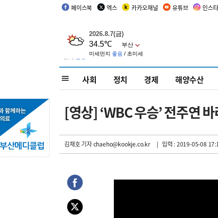
페이스북
엑스
카카오채널
유튜브
인스
사회
정치
경제
해양수산
[영상] ‘WBC 우승’ 전주연 
김채호 기자
chaeho@kookje.co.kr
| 입력 : 2019-05-08 17: