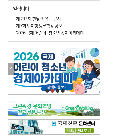
손 떨림, 늙음 증거일까 질병 신호일까
알립니다
윤화정의 한방 이야기
[전체보기]
냉기 직접 닿으면 ‘구안와사’ 위험
· 제 219회 한낮의 유U; 콘서트
· 제7회 부마항쟁문학상 공모
의료 다이제스트
[전체보기]
환자경험평가 지역 1위·전국 2위 外
· 2026 국제 어린이·청소년 경제아카데미
우수 인공신장실 인증 획득 外
이유림의 한방 이야기
[전체보기]
한방치료, 통증 관리의 새 해법
정영자 시민기자의 웰니스
[전체보기]
습한 여름…몸 깨우는 ‘순환 처방전’
자연·쉼에서 찾는 ‘웰니스 처방전’
조성우의 한방 이야기
[전체보기]
봄의 설렘보다 먼저 내 몸의 달램
진료실에서
[전체보기]
청소 안 한 에어컨 ‘레지오넬라균’ 득실…여름철 폐렴 부른다
B형 간염은 ‘간암 시한폭탄’…비활동기 환자도 꼭 6개월 주기 검사
최수지의 한방 이야기
[전체보기]
‘생리 안 해서 편하다’는 위험한 착각