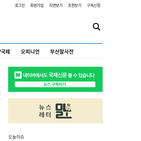
2
로그인
회원가입
지면보기
초판보기
구독신청
V국제
오피니언
부산말사전
오늘
이슈