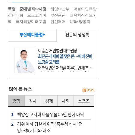
폭염
중대범죄수사청
해양수산부
더불어민주당
전당대회
르노코리아
부산관광
교육혁신선도지
역
극지해양미래포럼
인신매매
UN해양총회
부산메디클럽+
전문의 생생톡
이승준 거인병원 대표원장
회전근개 재파열 잦은 편…어깨 진피
보강술 고려를
어깨병변은 어깨를 이루는 인체 조직
에 발생하는 손상을 말한다. 여기에
는 오십견과 회전근개 증후군, 어깨
의 석회성 힘줄염 등이 있다. 국민건
많이 본 뉴스
강보험에 의하면 어깨병변
종합
정치
경제
사회
스포츠
1
백양산 고지대 마을우물 55년 만에 바닥
2
경위 이하 경찰 하위직 ‘중수청 러시’ 전
망…檢 기피와 대조