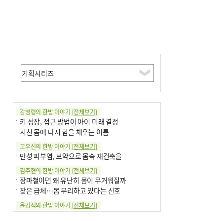
강병령의 한방 이야기
[전체보기]
키 성장, 접근 방법이 아이 미래 결정
지친 몸에 다시 힘을 채우는 이름
고우신의 한방 이야기
[전체보기]
만성 피부염, 보약으로 몸속 재건축을
김주현의 한방 이야기
[전체보기]
장마철이면 왜 유난히 몸이 무거워질까
잦은 급체…몸 무리하고 있다는 신호
윤경석의 한방 이야기
[전체보기]
땀 멈추려 하지 말고 원인부터 찾아야