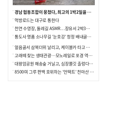
경남 협동조합이 뭉쳤다, 최고의 1박2일을 위해
먹방로드는 대구로 통한다
천연 수영장, 둘레길 ASMR…장유서 2박3일 소확행
통도사 명품 소나무길 ‘눈호강’ 청정 배내골서 더위 싹
얼음골서 삼복더위 날리고, 케이블카 타고 신선놀음
고래떼 찾는 생태관광…모노레일로 포경 역사여행
대왕암공원 해송숲 거닐고, 심장쫄깃 출렁다리 건너봐
8500여 그루 편백 호위하는 ‘언택트’ 천마산 산림욕장