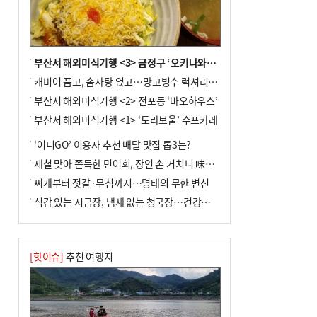
부산서 해외미식기행 <3> 금정구 ‘오키나와키친’
캐비어 품고, 솜사탕 얹고…망고빙수 럭셔리한 진화
부산서 해외미식기행 <2> 전포동 ‘바오하우스’
부산서 해외미식기행 <1> ‘도라보울’ 수프카레
‘어디GO’ 이용자 추천 배달 맛집 톱3는?
제철 맞아 쫀득한 민어회, 장인 손 거치니 味친 한상
찌개부터 젓갈·무침까지…명태의 무한 변신
식감 있는 시금장, 냄새 없는 청국장…건강한 발효 밥상
[핫이슈]
추천 여행지