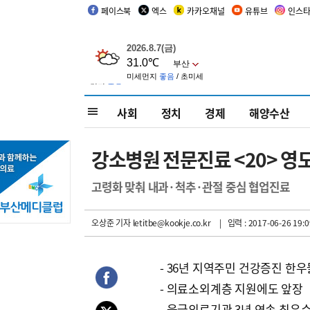
페이스북
엑스
카카오채널
유튜브
인스
사회
정치
경제
해양수산
강소병원 전문진료 <20> 영
고령화 맞춰 내과·척추·관절 중심 협업진료
오상준 기자
letitbe@kookje.co.kr
| 입력 : 2017-06-26 19:0
- 36년 지역주민 건강증진 한우
- 의료소외계층 지원에도 앞장
- 응급의료기관 3년 연속 최우