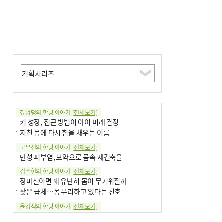
강병령의 한방 이야기
[전체보기]
키 성장, 접근 방법이 아이 미래 결정
지친 몸에 다시 힘을 채우는 이름
고우신의 한방 이야기
[전체보기]
만성 피부염, 보약으로 몸속 재건축을
김주현의 한방 이야기
[전체보기]
장마철이면 왜 유난히 몸이 무거워질까
잦은 급체…몸 무리하고 있다는 신호
윤경석의 한방 이야기
[전체보기]
땀 멈추려 하지 말고 원인부터 찾아야