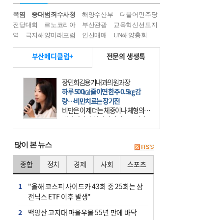
폭염
중대범죄수사청
해양수산부
더불어민주당
전당대회
르노코리아
부산관광
교육혁신선도지
역
극지해양미래포럼
인신매매
UN해양총회
부산메디클럽+
전문의 생생톡
장민희김용기내과의원과장
하루 500㎉ 줄이면 한주 0.5㎏ 감
량…비만치료는 장기전
비만은 이제 더는 체중이나 체형의 문
제가 아니다. 하나의 질병으로 인지
하고 치료와 관리를 해야 한다. 세계
보건기구(WHO)는 이미 1994년 비만
많이 본 뉴스
을 인류의 중요한
종합
정치
경제
사회
스포츠
1
"올해 코스피 사이드카 43회 중 25회는 삼
전닉스 ETF 이후 발생"
2
백양산 고지대 마을우물 55년 만에 바닥