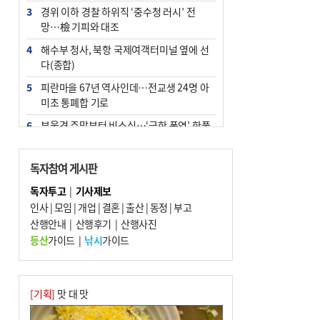
3
경위 이하 경찰 하위직 ‘중수청 러시’ 전
망…檢 기피와 대조
4
해수부 청사, 북항 국제여객터미널 옆에 선
다(종합)
5
피란마을 67년 역사인데…전교생 24명 아
미초 통폐합 기로
6
부울경 주말부터 비소식…‘극한 폭염’ 한풀
꺾일 듯
7
“낙동강권 삼락·을숙도·다대포 연결해 서
독자참여 게시판
부산 관광 키우자”
독자투고
|
기사제보
8
오늘의 날씨- 2026년 8월 7일
인사
|
모임
|
개업
|
결혼
|
출산
|
동정
|
부고
9
산행안내
외국인 선원 ‘인신매매 경유지’ 된 부산…
|
산행후기
|
산행사진
우려가 현실로
등산
가이드
|
낚시
가이드
10
[사설] 해수부 신청사 북항으로 확정, 해양
수도 도약의 전환점
[기획]
맛 대 맛