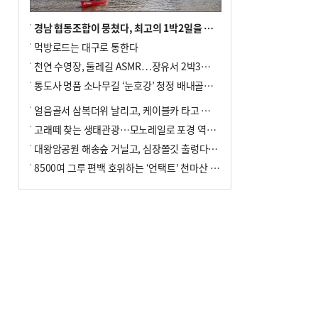
경남 협동조합이 뭉쳤다, 최고의 1박2일을 위해
먹방로드는 대구로 통한다
천연 수영장, 둘레길 ASMR…장유서 2박3일 소확행
통도사 명품 소나무길 ‘눈호강’ 청정 배내골서 더위 싹
얼음골서 삼복더위 날리고, 케이블카 타고 신선놀음
고래떼 찾는 생태관광…모노레일로 포경 역사여행
대왕암공원 해송숲 거닐고, 심장쫄깃 출렁다리 건너봐
8500여 그루 편백 호위하는 ‘언택트’ 천마산 산림욕장