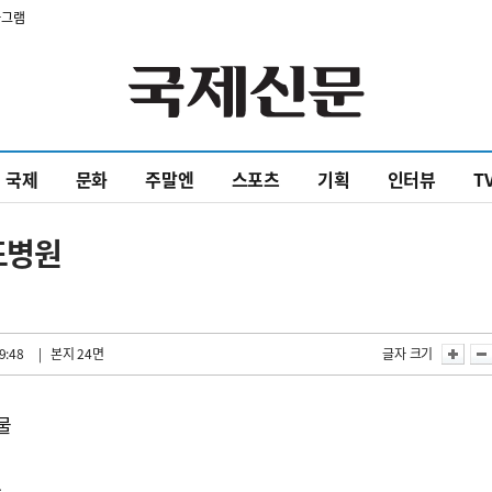
타그램
국제
문화
주말엔
스포츠
기획
인터뷰
T
도병원
9:48
| 본지 24면
글자 크기
물
수