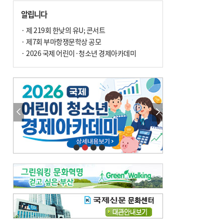
손 떨림, 늙음 증거일까 질병 신호일까
알립니다
윤화정의 한방 이야기
[전체보기]
냉기 직접 닿으면 ‘구안와사’ 위험
· 제 219회 한낮의 유U; 콘서트
· 제7회 부마항쟁문학상 공모
의료 다이제스트
[전체보기]
환자경험평가 지역 1위·전국 2위 外
· 2026 국제 어린이·청소년 경제아카데미
우수 인공신장실 인증 획득 外
이유림의 한방 이야기
[전체보기]
한방치료, 통증 관리의 새 해법
정영자 시민기자의 웰니스
[전체보기]
습한 여름…몸 깨우는 ‘순환 처방전’
자연·쉼에서 찾는 ‘웰니스 처방전’
조성우의 한방 이야기
[전체보기]
봄의 설렘보다 먼저 내 몸의 달램
진료실에서
[전체보기]
청소 안 한 에어컨 ‘레지오넬라균’ 득실…여름철 폐렴 부른다
B형 간염은 ‘간암 시한폭탄’…비활동기 환자도 꼭 6개월 주기 검사
최수지의 한방 이야기
[전체보기]
‘생리 안 해서 편하다’는 위험한 착각