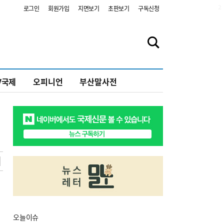
2
로그인
회원가입
지면보기
초판보기
구독신청
V국제
오피니언
부산말사전
오늘
이슈