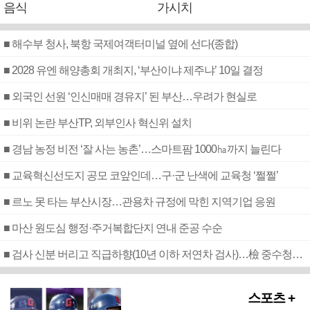
음식
가시치
■ 해수부 청사, 북항 국제여객터미널 옆에 선다(종합)
■ 2028 유엔 해양총회 개최지, ‘부산이냐 제주냐’ 10일 결정
■ 외국인 선원 ‘인신매매 경유지’ 된 부산…우려가 현실로
■ 비위 논란 부산TP, 외부인사 혁신위 설치
■ 경남 농정 비전 ‘잘 사는 농촌’…스마트팜 1000㏊까지 늘린다
■ 교육혁신선도지 공모 코앞인데…구·군 난색에 교육청 ‘쩔쩔’
■ 르노 못 타는 부산시장…관용차 규정에 막힌 지역기업 응원
■ 마산 원도심 행정·주거복합단지 연내 준공 수순
■ 검사 신분 버리고 직급하향(10년 이하 저연차 검사)…檢 중수청행 기피
스포츠 +