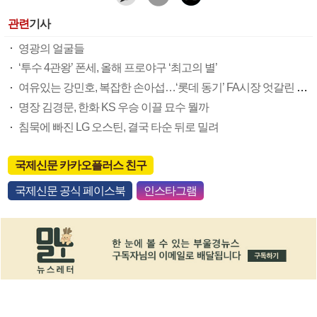
관련
기사
영광의 얼굴들
‘투수 4관왕’ 폰세, 올해 프로야구 ‘최고의 별’
여유있는 강민호, 복잡한 손아섭…‘롯데 동기’ FA시장 엇갈린 희비
명장 김경문, 한화 KS 우승 이끌 묘수 뭘까
침묵에 빠진 LG 오스틴, 결국 타순 뒤로 밀려
국제신문 카카오플러스 친구
국제신문 공식 페이스북
인스타그램