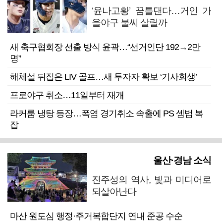
‘윤나고황’ 꿈틀댄다…거인 가
을야구 불씨 살릴까
새 축구협회장 선출 방식 윤곽…“선거인단 192→2만
명”
해체설 뒤집은 LIV 골프…새 투자자 확보 ‘기사회생’
프로야구 취소…11일부터 재개
라커룸 냉탕 등장…폭염 경기취소 속출에 PS 셈법 복
잡
울산·경남 소식
진주성의 역사, 빛과 미디어로
되살아난다
마산 원도심 행정·주거복합단지 연내 준공 수순