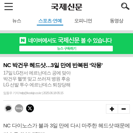
뉴스
스포츠·연예
오피니언
동영상
NC 박건우 헤드샷…3일 만에 반복된 ‘악몽’
17일 LG전서 에르난데스 공에 맞아
박건우 헬멧 맞고 쓰러져 병원 후송
LG 선발 투수 에르난데스 퇴장당해
임동우 기자 help@kookje.co.kr | 2025.06.18 05:15
NC 다이노스가 불과 3일 만에 다시 마주한 헤드샷 때문에