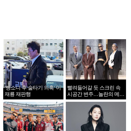
‘뺑소니 후 술타기 의혹’ 이
빨려들어갈 듯 스크린 속
재룡 재판행
시공간 변주…놀란의 메시
지는 ‘전쟁 속죄’