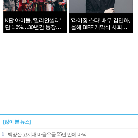
K팝 아이돌, '밀리언셀러'
‘라이징 스타’ 배우 김민하,
단 1.6%…30년간 등장
올해 BIFF 개막식 사회자
1182개팀 전수조사
확정
[많이 본 뉴스]
1
백양산 고지대 마을우물 55년 만에 바닥