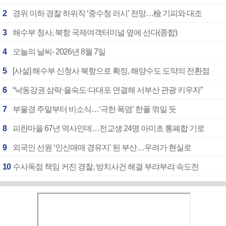
2
경위 이하 경찰 하위직 ‘중수청 러시’ 전망…檢 기피와 대조
3
해수부 청사, 북항 국제여객터미널 옆에 선다(종합)
4
오늘의 날씨- 2026년 8월 7일
5
[사설] 해수부 신청사 북항으로 확정, 해양수도 도약의 전환점
6
“낙동강권 삼락·을숙도·다대포 연결해 서부산 관광 키우자”
7
부울경 주말부터 비소식…‘극한 폭염’ 한풀 꺾일 듯
8
피란마을 67년 역사인데…전교생 24명 아미초 통폐합 기로
9
외국인 선원 ‘인신매매 경유지’ 된 부산…우려가 현실로
10
수사독점 책임 커진 경찰, 방치사건 해결 부랴부랴 속도전