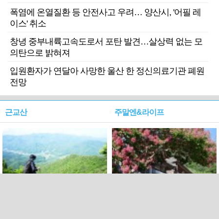
폭염에 온열질환 등 안전사고 우려… 양산시, '어필 레
이스' 취소
창녕 중부내륙고속도로서 포탄 발견…살상력 없는 모
의탄으로 밝혀져
입원환자가 연달아 사망한 울산 한 정신의료기관 폐원
전망
근교산
주말엔&라이프
근교산&그너머…상주·문경
폭염보다 더 뜨거워라…100
청화산~시루봉
일을 붉게 불태울 ‘선비정신’