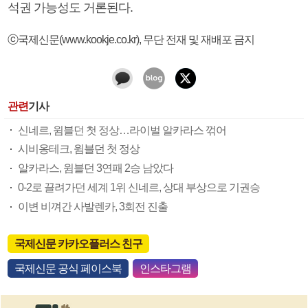
석권 가능성도 거론된다.
ⓒ국제신문(www.kookje.co.kr), 무단 전재 및 재배포 금지
관련
기사
신네르, 윔블던 첫 정상…라이벌 알카라스 꺾어
시비옹테크, 윔블던 첫 정상
알카라스, 윔블던 3연패 2승 남았다
0-2로 끌려가던 세계 1위 신네르, 상대 부상으로 기권승
이변 비껴간 사발렌카, 3회전 진출
국제신문 카카오플러스 친구
국제신문 공식 페이스북
인스타그램