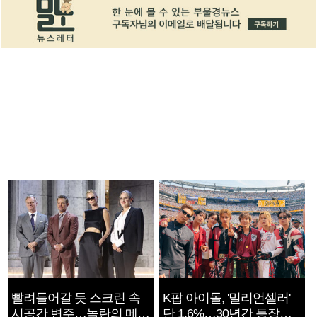
빨려들어갈 듯 스크린 속
K팝 아이돌, '밀리언셀러'
시공간 변주…놀란의 메시
단 1.6%…30년간 등장