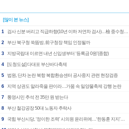
[많이 본 뉴스]
1
검사 신분 버리고 직급하향(10년 이하 저연차 검사)…檢 중수청행 기피
2
부산 북구청 쑥뜸방, 前구청장 책임 인정될까
3
지방국립대 이르면 내년 신입생부터 ‘등록금 0원’(종합)
4
[도청도설] 다대포 부산바다축제
5
법원, 단차 논란 북항 복합환승센터 공사중지 관련 현장검증
6
지역 상권도 말라죽을 판이라…가뭄 속 밀양물축제 강행 논란
7
통영시민 추석 전 35만 원 받는다
8
부산 철강공장 50대 노동자 추락사
9
국힘 부산시당, ‘정이한 조력’ 시의원 윤리위에…‘한동훈 지지’도 신고접수