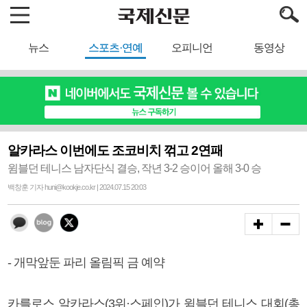
뉴스
스포츠·연예
오피니언
동영상
알카라스 이번에도 조코비치 꺾고 2연패
윔블던 테니스 남자단식 결승, 작년 3-2 승이어 올해 3-0 승
백창훈 기자 huni@kookje.co.kr | 2024.07.15 20:03
- 개막앞둔 파리 올림픽 금 예약
카를로스 알카라스(3위·스페인)가 윔블던 테니스 대회(총