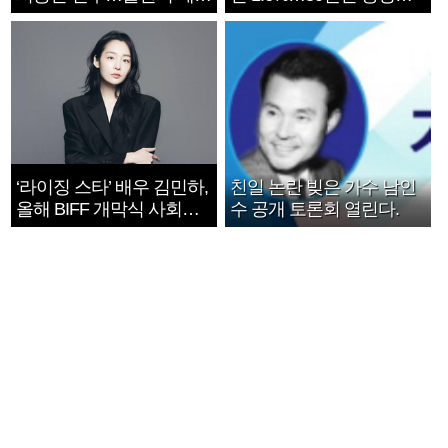
지는 ‘전쟁 속죄’
1182개팀 전수조사
‘라이징 스타’ 배우 김민하,
친일 논란 빚은 가수 남인
올해 BIFF 개막식 사회자
수 공개 토론회 열린다.
확정