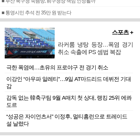
■ 부산 북구청 쑥뜸방, 前구청장 책임 인정될까
■ 통영시민 추석 전 35만 원 받는다
스포츠 +
라커룸 냉탕 등장…폭염 경기
취소 속출에 PS 셈법 복잡
극한 폭염에…초유의 프로야구 전 경기 취소
이강인 “아우파 알레티”…9일 AT마드리드 데뷔전 기대
감
감독 없는 韓축구팀 9월 A매치 첫 상대, 랭킹 25위 에콰
도르
“성공은 자이언츠서” 이정후, 멀티홈런으로 트레이드
설 날렸다