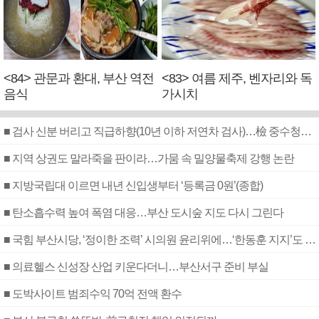
<84> 관문과 환대, 부산 역전
<83> 여름 제주, 벤자리와 독
음식
가시치
■ 검사 신분 버리고 직급하향(10년 이하 저연차 검사)…檢 중수청행 기피
■ 지역 상권도 말라죽을 판이라…가뭄 속 밀양물축제 강행 논란
■ 지방국립대 이르면 내년 신입생부터 ‘등록금 0원’(종합)
■ 탄소흡수력 높여 폭염 대응…부산 도시숲 지도 다시 그린다
■ 국힘 부산시당, ‘정이한 조력’ 시의원 윤리위에…‘한동훈 지지’도 신고접수
■ 의료헬스 신성장 산업 키운다더니…부산서구 준비 부실
■ 도박사이트 범죄수익 70억 전액 환수