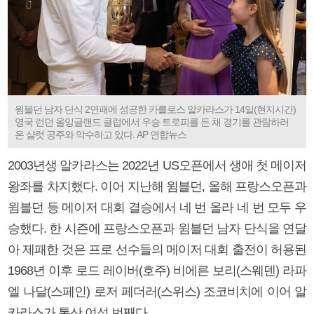
윔블던 남자 단식 2연패에 성공한 카를로스 알카라스가 14일(현지시간)
영국 런던 올잉글랜드 클럽에서 우승 트로피를 든 채 경기를 관람하러
온 샬럿 공주와 악수하고 있다. AP 연합뉴스
2003년생 알카라스는 2022년 US오픈에서 생애 첫 메이저
왕좌를 차지했다. 이어 지난해 윔블던, 올해 프랑스오픈과
윔블던 등 메이저 대회 결승에서 네 번 올라 네 번 모두 우
승했다. 한 시즌에 프랑스오픈과 윔블던 남자 단식을 연달
아 제패한 것은 프로 선수들의 메이저 대회 출전이 허용된
1968년 이후 로드 레이버(호주) 비에른 보리(스웨덴) 라파
엘 나달(스페인) 로저 페더러(스위스) 조코비치에 이어 알
카라스가 통산 여섯 번째다.