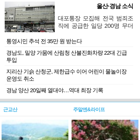
울산·경남 소식
대포통장 모집해 전국 범죄조
직에 공급한 일당 200명 무더
기 검거
통영시민 추석 전 35만 원 받는다
경남도, 밀양 가뭄에 산림청 산불진화차량 22대 긴급
투입
지리산 기슭 산청군, 제한급수 이어 어린이 물놀이장
운영도 취소
경남 양산 20일째 열대야…역대 최장 기록
근교산
주말엔&라이프