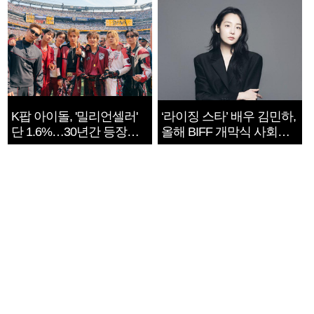
K팝 아이돌, '밀리언셀러'
‘라이징 스타’ 배우 김민하,
단 1.6%…30년간 등장
올해 BIFF 개막식 사회자
1182개팀 전수조사
확정