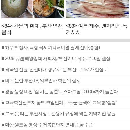
<84> 관문과 환대, 부산 역전
<83> 여름 제주, 벤자리와 독
음식
가시치
■ 해수부 청사, 북항 국제여객터미널 옆에 선다(종합)
■ 2028 유엔 해양총회 개최지, ‘부산이냐 제주냐’ 10일 결정
■ 외국인 선원 ‘인신매매 경유지’ 된 부산…우려가 현실로
■ 비위 논란 부산TP, 외부인사 혁신위 설치
■ 경남 농정 비전 ‘잘 사는 농촌’…스마트팜 1000㏊까지 늘린다
■ 교육혁신선도지 공모 코앞인데…구·군 난색에 교육청 ‘쩔쩔’
■ 르노 못 타는 부산시장…관용차 규정에 막힌 지역기업 응원
■ 마산 원도심 행정·주거복합단지 연내 준공 수순