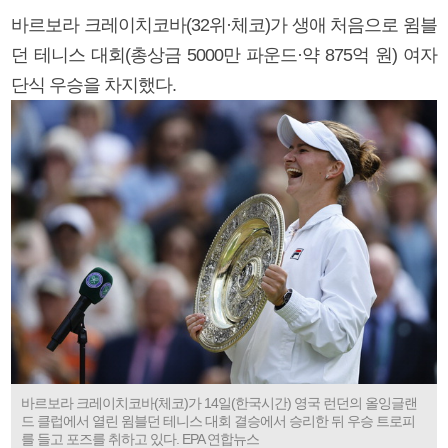
바르보라 크레이치코바(32위·체코)가 생애 처음으로 윔블
던 테니스 대회(총상금 5000만 파운드·약 875억 원) 여자
단식 우승을 차지했다.
바르보라 크레이치코바(체코)가 14일(한국시간) 영국 런던의 올잉글랜
드 클럽에서 열린 윔블던 테니스 대회 결승에서 승리한 뒤 우승 트로피
를 들고 포즈를 취하고 있다. EPA 연합뉴스