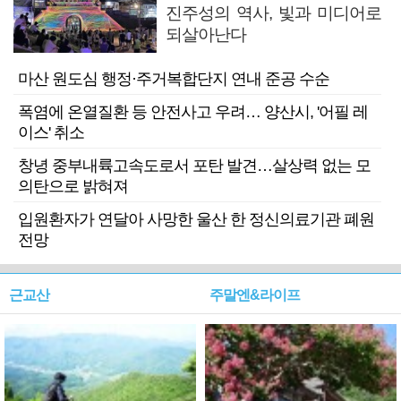
진주성의 역사, 빛과 미디어로
되살아난다
마산 원도심 행정·주거복합단지 연내 준공 수순
폭염에 온열질환 등 안전사고 우려… 양산시, '어필 레
이스' 취소
창녕 중부내륙고속도로서 포탄 발견…살상력 없는 모
의탄으로 밝혀져
입원환자가 연달아 사망한 울산 한 정신의료기관 폐원
전망
근교산
주말엔&라이프