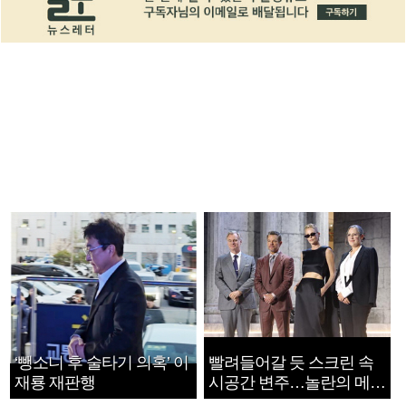
‘뺑소니 후 술타기 의혹’ 이
빨려들어갈 듯 스크린 속
재룡 재판행
시공간 변주…놀란의 메시
지는 ‘전쟁 속죄’