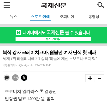
뉴스
스포츠·연예
오피니언
동영상
복식 강자 크레이치코바, 윔블던 여자 단식 첫 제패
세계 7위 파올리니에 2-1 승리 “하늘에 계신 노보트나 코치 덕”
백창훈 기자 huni@kookje.co.kr | 2024.07.14 19:40
- 조코비치-알카라스 男 결승전
- 입장권 암표 1400만 원 ‘훌쩍’