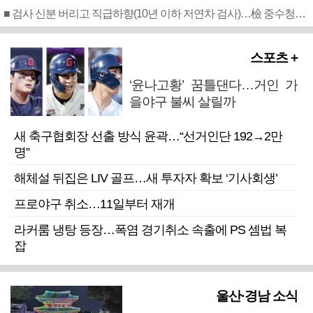
■ 검사 신분 버리고 직급하향(10년 이하 저연차 검사)…檢 중수청행 기피
스포츠 +
‘윤나고황’ 꿈틀댄다…거인 가
을야구 불씨 살릴까
새 축구협회장 선출 방식 윤곽…“선거인단 192→2만
명”
해체설 뒤집은 LIV 골프…새 투자자 확보 ‘기사회생’
프로야구 취소…11일부터 재개
라커룸 냉탕 등장…폭염 경기취소 속출에 PS 셈법 복
잡
울산·경남 소식