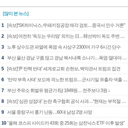
[많이 본 뉴스]
1
[속보]“SK하이닉스, 中패키징공장 매각 검토…중국서 인수 거론”
2
[속보] 여전히 ‘독도는 우리땅’ 외치는 日…韓선박이 독도 주변 해양조사 활동하자 반발
3
노후 상수도관 파열에 폭염 속 사상구 2300여 가구 6시간 단수
4
부산 울산 경남 구름 많고 경남 북서내륙 소나기…폭염·열대야 계속
5
[속보]‘尹 탄핵 반대’ 세계로교회 손현보, 백악관서 트럼프 접견
6
‘탄약 부족 사태’ 보도에 격노한 트럼프…군사기밀 유출자 색출 지시
7
부산 주유소 휘발유 평균가 ℓ당 1849원… 전주보다 3원 ↓
8
[속보] ‘심판 성접대’ 논란 축구협회 공식 사과…“현재는 부적절 행위 없어”
9
서울 중랑구서 흉기 난동…60대 남성 2명 사망
10
"올해 코스피 사이드카 43회 중 25회는 삼전닉스 ETF 이후 발생"