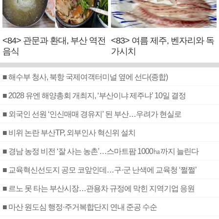
<84> 관문과 환대, 부산 역전
<83> 여름 제주, 벤자리와 독
음식
가시치
■ 해수부 청사, 북항 국제여객터미널 옆에 선다(종합)
■ 2028 유엔 해양총회 개최지, ‘부산이냐 제주냐’ 10일 결정
■ 외국인 선원 ‘인신매매 경유지’ 된 부산…우려가 현실로
■ 비위 논란 부산TP, 외부인사 혁신위 설치
■ 경남 농정 비전 ‘잘 사는 농촌’…스마트팜 1000㏊까지 늘린다
■ 교육혁신선도지 공모 코앞인데…구·군 난색에 교육청 ‘쩔쩔’
■ 르노 못 타는 부산시장…관용차 규정에 막힌 지역기업 응원
■ 마산 원도심 행정·주거복합단지 연내 준공 수순