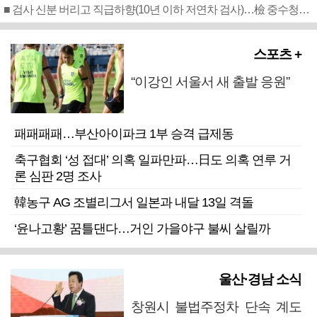
■ 검사 신분 버리고 직급하향(10년 이하 저연차 검사)…檢 중수청행 기피
스포츠 +
“이강인 서울서 새 출발 응원”
패패패패…부산아이파크 1부 승격 급제동
축구협회 ‘성 접대’ 의혹 일파만파…日도 의혹 연루 거
론 심판 2명 조사
韓농구 AG 조별리그서 일본과 내달 13일 격돌
‘윤나고황’ 꿈틀댄다…거인 가을야구 불씨 살릴까
울산·경남 소식
창원시 불법주정차 단속 계도