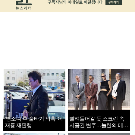
‘뺑소니 후 술타기 의혹’ 이
빨려들어갈 듯 스크린 속
재룡 재판행
시공간 변주…놀란의 메시
지는 ‘전쟁 속죄’