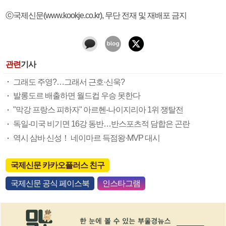
ⓒ국제신문(www.kookje.co.kr), 무단 전재 및 재배포 금지
관련
기사
그래도 주영?…그래서 근호·신욱?
발롱도르 배출하면 월드컵 우승 못한다
"막강 프랑스 피하자" 아르헨-나이지리아 1위 쟁탈전
독일-미국 비기면 16강 동반…반스포츠적 담합은 곤란
역시 삼바 신성！ 네이마르 득점왕·MVP 대시
국제신문 카카오플러스 친구
국제신문 공식 페이스북
인스타그램