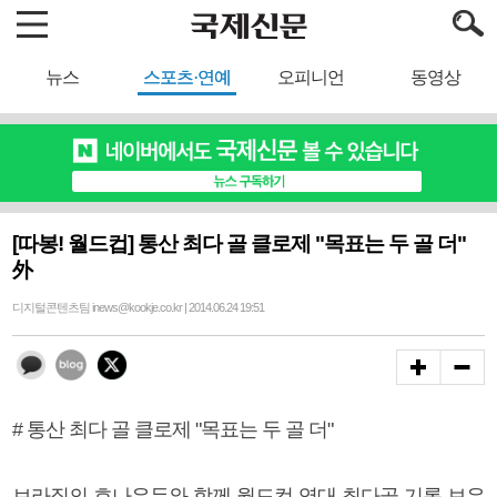
뉴스
스포츠·연예
오피니언
동영상
[따봉! 월드컵] 통산 최다 골 클로제 "목표는 두 골 더"
外
디지털콘텐츠팀 inews@kookje.co.kr | 2014.06.24 19:51
# 통산 최다 골 클로제 "목표는 두 골 더"
브라질의 호나우두와 함께 월드컵 역대 최다골 기록 보유