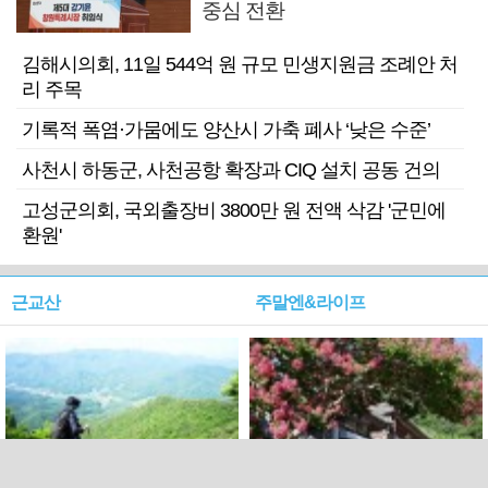
중심 전환
김해시의회, 11일 544억 원 규모 민생지원금 조례안 처
리 주목
기록적 폭염·가뭄에도 양산시 가축 폐사 ‘낮은 수준’
사천시 하동군, 사천공항 확장과 CIQ 설치 공동 건의
고성군의회, 국외출장비 3800만 원 전액 삭감 '군민에
환원'
근교산
주말엔&라이프