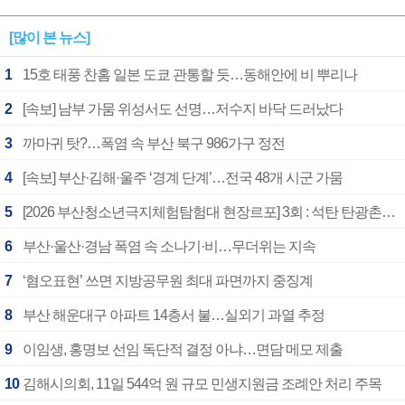
[많이 본 뉴스]
1
15호 태풍 찬홈 일본 도쿄 관통할 듯…동해안에 비 뿌리나
2
[속보] 남부 가뭄 위성서도 선명…저수지 바닥 드러났다
3
까마귀 탓?…폭염 속 부산 북구 986가구 정전
4
[속보] 부산·김해·울주 ‘경계 단계’…전국 48개 시군 가뭄
5
[2026 부산청소년극지체험탐험대 현장르포] 3회 : 석탄 탄광촌에서 북극 연구의 중심지로
6
부산·울산·경남 폭염 속 소나기·비…무더위는 지속
7
‘혐오표현’ 쓰면 지방공무원 최대 파면까지 중징계
8
부산 해운대구 아파트 14층서 불…실외기 과열 추정
9
이임생, 홍명보 선임 독단적 결정 아냐…면담 메모 제출
10
김해시의회, 11일 544억 원 규모 민생지원금 조례안 처리 주목