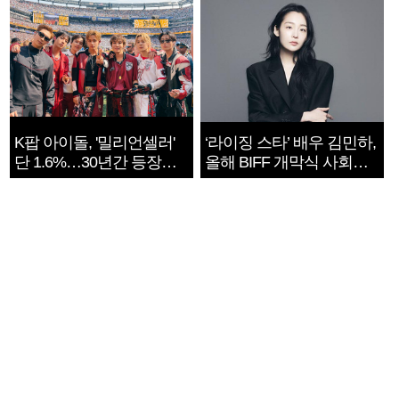
K팝 아이돌, '밀리언셀러'
‘라이징 스타’ 배우 김민하,
단 1.6%…30년간 등장
올해 BIFF 개막식 사회자
1182개팀 전수조사
확정