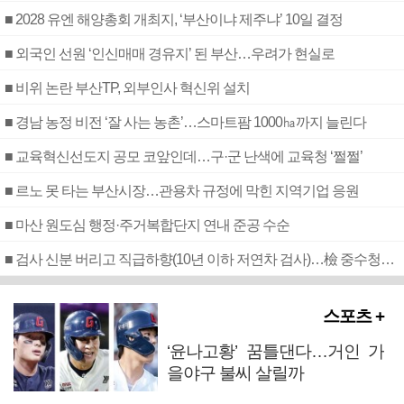
■ 2028 유엔 해양총회 개최지, ‘부산이냐 제주냐’ 10일 결정
■ 외국인 선원 ‘인신매매 경유지’ 된 부산…우려가 현실로
■ 비위 논란 부산TP, 외부인사 혁신위 설치
■ 경남 농정 비전 ‘잘 사는 농촌’…스마트팜 1000㏊까지 늘린다
■ 교육혁신선도지 공모 코앞인데…구·군 난색에 교육청 ‘쩔쩔’
■ 르노 못 타는 부산시장…관용차 규정에 막힌 지역기업 응원
■ 마산 원도심 행정·주거복합단지 연내 준공 수순
■ 검사 신분 버리고 직급하향(10년 이하 저연차 검사)…檢 중수청행 기피
스포츠 +
‘윤나고황’ 꿈틀댄다…거인 가
을야구 불씨 살릴까