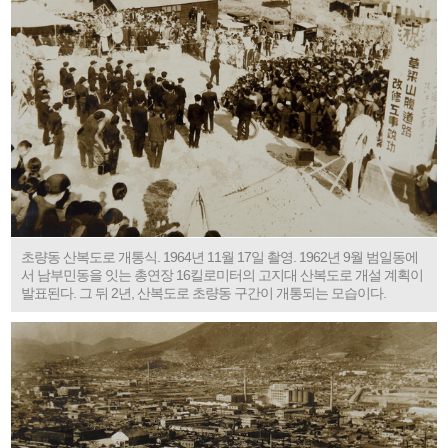
초량동 산복도로 개통식. 1964년 11월 17일 촬영. 1962년 9월 범일동에
서 남부민동을 잇는 총연장 16킬로미터의 고지대 산복도로 개설 계획이
발표된다. 그 뒤 2년, 산복도로 초량동 구간이 개통되는 모습이다.