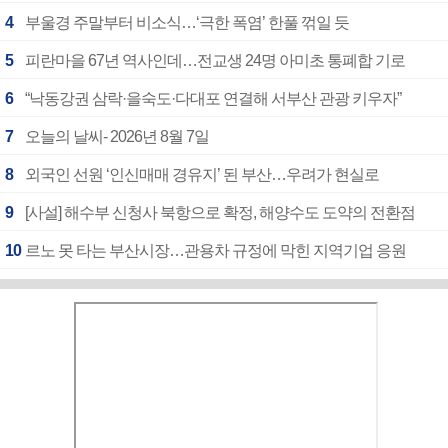
4
부울경 주말부터 비소식…‘극한 폭염’ 한풀 꺾일 듯
5
피란마을 67년 역사인데…전교생 24명 아미초 통폐합 기로
6
“낙동강권 삼락·을숙도·다대포 연결해 서부산 관광 키우자”
7
오늘의 날씨- 2026년 8월 7일
8
외국인 선원 ‘인신매매 경유지’ 된 부산…우려가 현실로
9
[사설] 해수부 신청사 북항으로 확정, 해양수도 도약의 전환점
10
르노 못 타는 부산시장…관용차 규정에 막힌 지역기업 응원