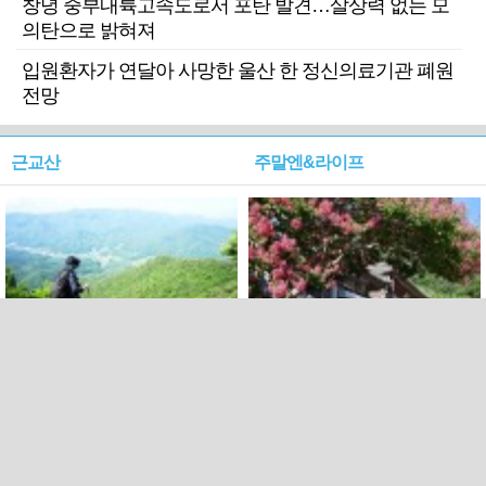
창녕 중부내륙고속도로서 포탄 발견…살상력 없는 모
의탄으로 밝혀져
입원환자가 연달아 사망한 울산 한 정신의료기관 폐원
전망
근교산
주말엔&라이프
근교산&그너머…상주·문경
폭염보다 더 뜨거워라…100
청화산~시루봉
일을 붉게 불태울 ‘선비정신’
피었네
PC버전
엑스
페이스북