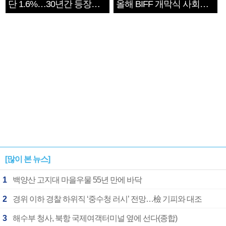
단 1.6%…30년간 등장
올해 BIFF 개막식 사회자
1182개팀 전수조사
확정
[많이 본 뉴스]
1
백양산 고지대 마을우물 55년 만에 바닥
2
경위 이하 경찰 하위직 ‘중수청 러시’ 전망…檢 기피와 대조
3
해수부 청사, 북항 국제여객터미널 옆에 선다(종합)