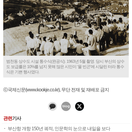
범천동 상수도 시설 통수식(완공식). 1963년 5월 촬영. 당시 부산의 상수
도 보급률은 10%를 넘지 못해 많은 시민이 '물 빈곤'에 시달린 터라 통수
식은 기쁜 행사였다.
ⓒ국제신문(www.kookje.co.kr), 무단 전재 및 재배포 금지
관련
기사
부산항 개항 150년 궤적, 인문학의 눈으로 내일을 보다