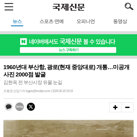
뉴스
스포츠·연예
오피니언
동영상
1960년대 부산항, 광로(현재 중앙대로) 개통…미공개
사진 2000점 발굴
김현옥 전 부산시장 유물 눈길
조봉권 선임기자 bgjoe@kookje.co.kr | 2026.06.18 19:19