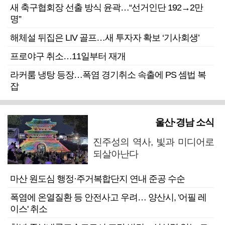
새 축구협회장 선출 방식 윤곽…“선거인단 192→2만
명”
해체설 뒤집은 LIV 골프…새 투자자 확보 ‘기사회생’
프로야구 취소…11일부터 재개
라커룸 냉탕 등장…폭염 경기취소 속출에 PS 셈법 복
잡
울산·경남 소식
진주성의 역사, 빛과 미디어로
되살아난다
마산 원도심 행정·주거복합단지 연내 준공 수순
폭염에 온열질환 등 안전사고 우려… 양산시, '어필 레
이스' 취소