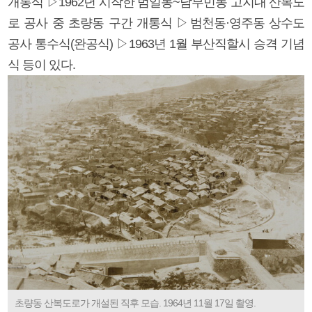
개통식 ▷1962년 시작한 범일동~남부민동 고지대 산복도
로 공사 중 초량동 구간 개통식 ▷범천동·영주동 상수도
공사 통수식(완공식) ▷1963년 1월 부산직할시 승격 기념
식 등이 있다.
초량동 산복도로가 개설된 직후 모습. 1964년 11월 17일 촬영.