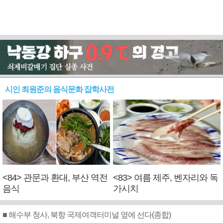
시인 최원준의 음식문화 잡학사전
<84> 관문과 환대, 부산 역전
<83> 여름 제주, 벤자리와 독
음식
가시치
■ 해수부 청사, 북항 국제여객터미널 옆에 선다(종합)