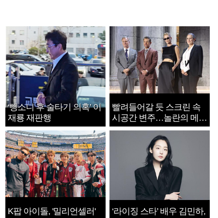
‘뺑소니 후 술타기 의혹’ 이
빨려들어갈 듯 스크린 속
재룡 재판행
시공간 변주…놀란의 메시
지는 ‘전쟁 속죄’
K팝 아이돌, '밀리언셀러'
‘라이징 스타’ 배우 김민하,