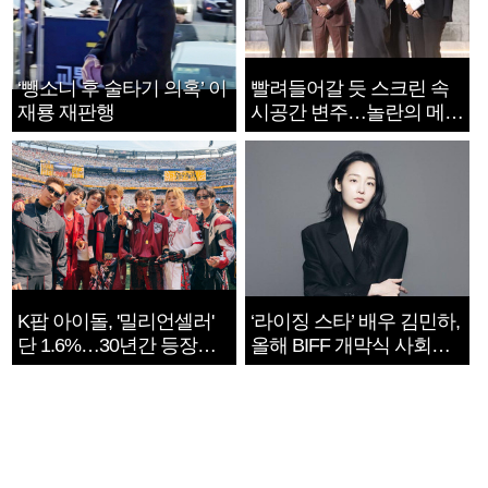
‘뺑소니 후 술타기 의혹’ 이
빨려들어갈 듯 스크린 속
재룡 재판행
시공간 변주…놀란의 메시
지는 ‘전쟁 속죄’
K팝 아이돌, '밀리언셀러'
‘라이징 스타’ 배우 김민하,
단 1.6%…30년간 등장
올해 BIFF 개막식 사회자
1182개팀 전수조사
확정