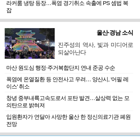
라커룸 냉탕 등장…폭염 경기취소 속출에 PS 셈법 복
잡
울산·경남 소식
진주성의 역사, 빛과 미디어로
되살아난다
마산 원도심 행정·주거복합단지 연내 준공 수순
폭염에 온열질환 등 안전사고 우려… 양산시, '어필 레
이스' 취소
창녕 중부내륙고속도로서 포탄 발견…살상력 없는 모
의탄으로 밝혀져
입원환자가 연달아 사망한 울산 한 정신의료기관 폐원
전망