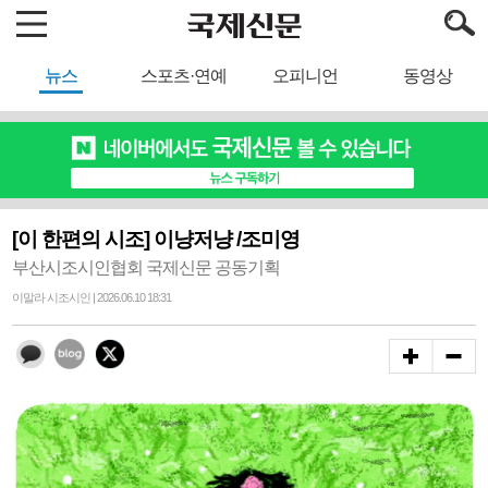
뉴스
스포츠·연예
오피니언
동영상
[이 한편의 시조] 이냥저냥 /조미영
부산시조시인협회 국제신문 공동기획
이말라 시조시인 | 2026.06.10 18:31