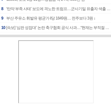
8
‘탄약 부족 사태’ 보도에 격노한 트럼프…군사기밀 유출자 색출 지시
9
부산 주유소 휘발유 평균가 ℓ당 1849원… 전주보다 3원 ↓
10
[속보] ‘심판 성접대’ 논란 축구협회 공식 사과…“현재는 부적절 행위 없어”