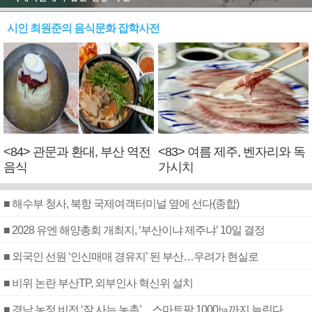
시인 최원준의 음식문화 잡학사전
<84> 관문과 환대, 부산 역전
<83> 여름 제주, 벤자리와 독
음식
가시치
■ 해수부 청사, 북항 국제여객터미널 옆에 선다(종합)
■ 2028 유엔 해양총회 개최지, ‘부산이냐 제주냐’ 10일 결정
■ 외국인 선원 ‘인신매매 경유지’ 된 부산…우려가 현실로
■ 비위 논란 부산TP, 외부인사 혁신위 설치
■ 경남 농정 비전 ‘잘 사는 농촌’…스마트팜 1000㏊까지 늘린다