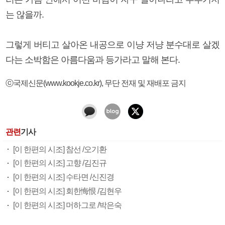
는 않을까.
그렇게 버티고 살아온 내공으로 이냥 저냥 분수대로 살겠
다는 소박함은 아름다움과 등가라고 말해 본다.
ⓒ국제신문(www.kookje.co.kr), 무단 전재 및 재배포 금지
관련
기사
[이 한편의 시조] 참선 /오기환
[이 한편의 시조] 고향 /김진규
[이 한편의 시조] 수타면 /신진경
[이 한편의 시조] 회한悔恨 /김현우
[이 한편의 시조] 머하그로 /박은숙