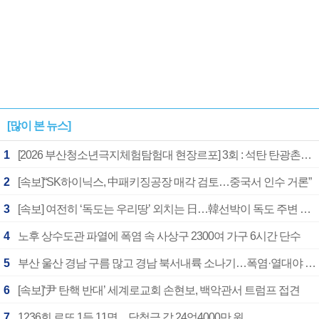
[많이 본 뉴스]
1
[2026 부산청소년극지체험탐험대 현장르포] 3회 : 석탄 탄광촌에서 북극 연구의 중심지로
2
[속보]“SK하이닉스, 中패키징공장 매각 검토…중국서 인수 거론”
3
[속보] 여전히 ‘독도는 우리땅’ 외치는 日…韓선박이 독도 주변 해양조사 활동하자 반발
4
노후 상수도관 파열에 폭염 속 사상구 2300여 가구 6시간 단수
5
부산 울산 경남 구름 많고 경남 북서내륙 소나기…폭염·열대야 계속
6
[속보]‘尹 탄핵 반대’ 세계로교회 손현보, 백악관서 트럼프 접견
7
1236회 로또 1등 11명…당첨금 각 24억4000만 원