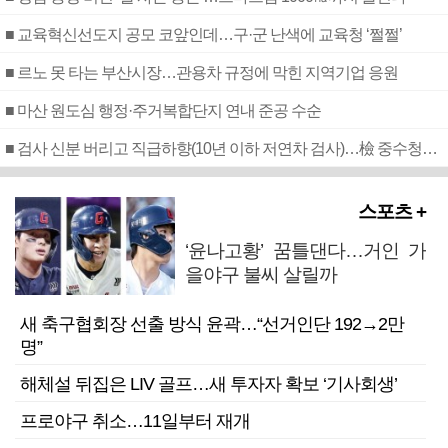
■ 교육혁신선도지 공모 코앞인데…구·군 난색에 교육청 ‘쩔쩔’
■ 르노 못 타는 부산시장…관용차 규정에 막힌 지역기업 응원
■ 마산 원도심 행정·주거복합단지 연내 준공 수순
■ 검사 신분 버리고 직급하향(10년 이하 저연차 검사)…檢 중수청행 기피
스포츠 +
‘윤나고황’ 꿈틀댄다…거인 가
을야구 불씨 살릴까
새 축구협회장 선출 방식 윤곽…“선거인단 192→2만
명”
해체설 뒤집은 LIV 골프…새 투자자 확보 ‘기사회생’
프로야구 취소…11일부터 재개