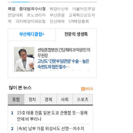
폭염
중대범죄수사청
해양수산부
더불어민주당
전당대회
르노코리아
부산관광
교육혁신선도지
역
극지해양미래포럼
인신매매
UN해양총회
부산메디클럽+
전문의 생생톡
센텀종합병원 간담췌외과 박광민 의
무원장
고난도 ‘간문부 담관암’ 수술…높은
숙련도와 협진 필수
간문부 담관암(클라츠킨 종양)은 좌
우 간에서 나오는, 담관(담즙 배출 경
로)이 합쳐지는 부위인 ‘간문부(肝門
많이 본 뉴스
部)’에 생기는 악성 종양이다. 간동맥
문맥 림프절 담
종합
정치
경제
사회
스포츠
1
15호 태풍 찬홈 일본 도쿄 관통할 듯…동해
안에 비 뿌리나
2
[속보] 남부 가뭄 위성서도 선명…저수지