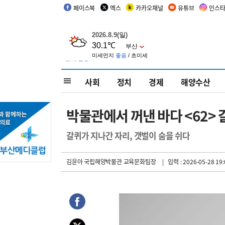
페이스북
엑스
카카오채널
유튜브
인스
사회
정치
경제
해양수산
박물관에서 꺼낸 바다 <62> 
갈퀴가 지나간 자리, 갯벌이 숨을 쉬다
김윤아 국립해양박물관 교육문화팀장
| 입력 : 2026-05-28 19: