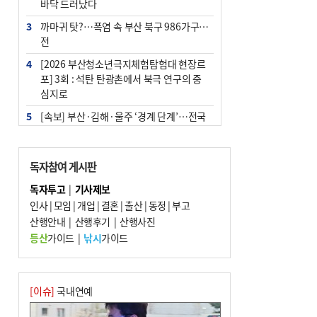
바닥 드러났다
3
까마귀 탓?…폭염 속 부산 북구 986가구 정
전
4
[2026 부산청소년극지체험탐험대 현장르
포] 3회 : 석탄 탄광촌에서 북극 연구의 중
심지로
5
[속보] 부산·김해·울주 ‘경계 단계’…전국
48개 시군 가뭄
6
‘혐오표현’ 쓰면 지방공무원 최대 파면까지
독자참여 게시판
중징계
독자투고
|
기사제보
7
부산·울산·경남 폭염 속 소나기·비…무더
인사
|
모임
|
개업
|
결혼
|
출산
|
동정
|
부고
위는 지속
산행안내
|
산행후기
|
산행사진
8
이임생, 홍명보 선임 독단적 결정 아냐…면
등산
가이드
|
낚시
가이드
담 메모 제출
9
경찰가족 관련 사건 45건…그동안 파악조
차 안해
[이슈]
국내연예
10
홈플 사태에 2분기 대형마트 판매 9.4%