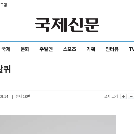
타그램
국제
문화
주말엔
스포츠
기획
인터뷰
T
갈퀴
09:14
| 본지 18면
글자 크기