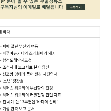
낸 바다
> 벽에 걸린 부산의 여름
6> 파푸아뉴기니의 조개화폐와 돼지
5> 함경도해안지도첩
4> 조선시대 보고서로 본 이양선
> 신포항 명태의 풍어 전경 사진엽서
 ‘소년’ 창간호
0> 하퍼스 위클리의 부산항의 전경
9> 하퍼스 위클리의 러일전쟁 관련 자료
 전 세계 단 13부뿐인 ‘바다의 신비’
> 기상 관측 보고 문서