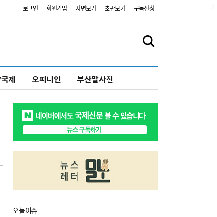
2
로그인
회원가입
지면보기
초판보기
구독신청
V국제
오피니언
부산말사전
오늘
이슈