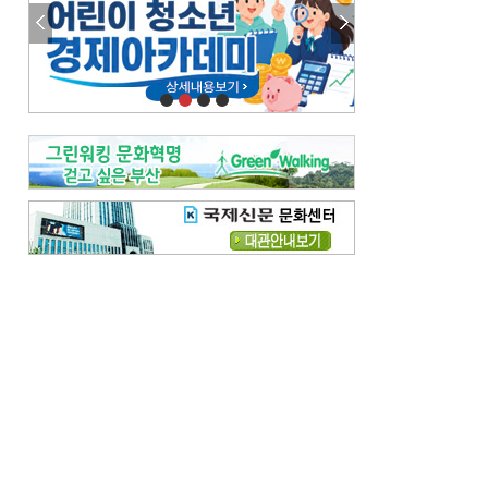
참선 /오기환
고향 /김진규
주말 영화 박스오피스
[전체보기]
‘스파이더맨’ 개봉 5일 만에 300만 돌풍…박스오피스·예매율 동시 1위
‘호프’ 개봉 11일 만에 관객 300만…‘스파이더맨’ 예매율 68.8% 1위
오늘의 운세-
[전체보기]
오늘의 운세- 2026년 8월 6일 (음 6월 24일)
오늘의 운세- 2026년 8월 5일 (음 6월 23일)
조해훈의 고전 속 이 문장
[전체보기]
입추 지났는데도 덥다며 신유안에게 보낸 박규수의 편지
불볕더위 지속되다 단비 내려 시 읊은 조선 후기 신익전