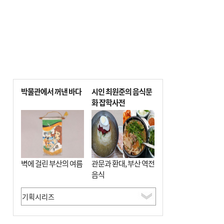
박물관에서 꺼낸 바다
시인 최원준의 음식문
화 잡학사전
벽에 걸린 부산의 여름
관문과 환대, 부산 역전
음식