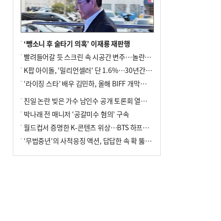
↓…백화점은 14.8%↑
‘뺑소니 후 술타기 의혹’ 이재룡 재판행
빨려들어갈 듯 스크린 속 시공간 변주…놀란의 메시지는 ‘전쟁 속죄’
K팝 아이돌, '밀리언셀러' 단 1.6%…30년간 등장 1182개팀 전수조사
‘라이징 스타’ 배우 김민하, 올해 BIFF 개막식 사회자 확정
친일 논란 빚은 가수 남인수 공개 토론회 열린다.
박나래 전 매니저 ‘공갈미수 혐의’ 구속
월드컵서 증명한 K-콘텐츠 위상…BTS 하프타임쇼·정호연 트로피 세리머니
‘무법중년’의 사적응징 액션, 답답한 속 확 뚫어주네