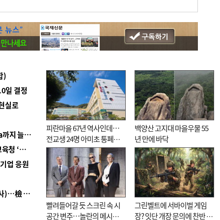
합)
10일 결정
 현실로
피란마을 67년 역사인데…
백양산 고지대 마을우물 55
■ 경남 농정 비전 ‘잘 사는 농촌’…스마트팜 1000㏊까지 늘린다
전교생 24명 아미초 통폐합
년 만에 바닥
■ 교육혁신선도지 공모 코앞인데…구·군 난색에 교육청 ‘쩔쩔’
기로
역기업 응원
■ 검사 신분 버리고 직급하향(10년 이하 저연차 검사)…檢 중수청행 기피
빨려들어갈 듯 스크린 속 시
그린벨트에 서바이벌 게임
공간 변주…놀란의 메시지
장? 잇단 개장 문의에 찬반 논