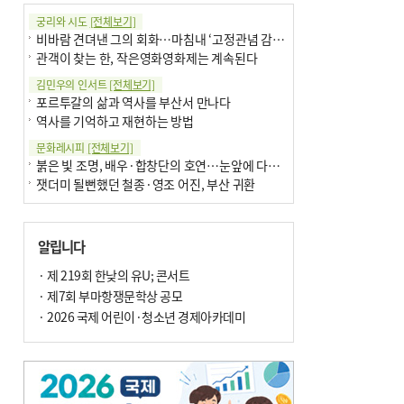
궁리와 시도
[전체보기]
비바람 견뎌낸 그의 회화…마침내 ‘고정관념 감옥’서 해방
관객이 찾는 한, 작은영화영화제는 계속된다
김민우의 인서트
[전체보기]
포르투갈의 삶과 역사를 부산서 만나다
역사를 기억하고 재현하는 방법
문화레시피
[전체보기]
붉은 빛 조명, 배우·합창단의 호연…눈앞에 다가온 부산오페라하우스
잿더미 될뻔했던 철종·영조 어진, 부산 귀환
박현주의 신간돋보기
[전체보기]
현실의 고통, 은유의 詩로 담다 外
알립니다
달구비·여우비…다양한 비 이름 外
박현주의 책 이야기
· 제 219회 한낮의 유U; 콘서트
[전체보기]
세계유산 ‘한국의 갯벌’ 얼마나 알고 있나요
· 제7회 부마항쟁문학상 공모
더위가 깨운 감각과 추억…여름! 이리 사랑할 줄이야
· 2026 국제 어린이·청소년 경제아카데미
아침의 갤러리
[전체보기]
제니스 채-푸른 냄새의 부산
문재필-여름_저녁무렵의호수
이 한편의 시조
[전체보기]