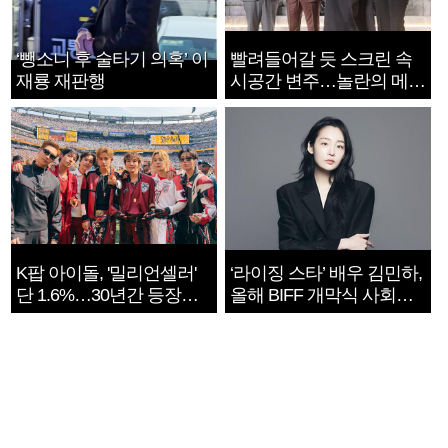
‘뺑소니 후 술타기 의혹’ 이
빨려들어갈 듯 스크린 속
재룡 재판행
시공간 변주…놀란의 메시
지는 ‘전쟁 속죄’
K팝 아이돌, '밀리언셀러'
‘라이징 스타’ 배우 김민하,
단 1.6%…30년간 등장
올해 BIFF 개막식 사회자
1182개팀 전수조사
확정