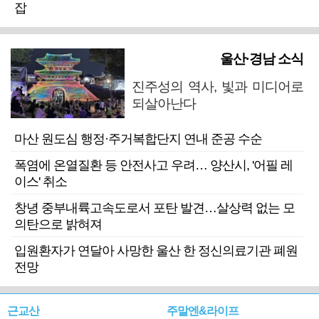
잡
울산·경남 소식
진주성의 역사, 빛과 미디어로
되살아난다
마산 원도심 행정·주거복합단지 연내 준공 수순
폭염에 온열질환 등 안전사고 우려… 양산시, '어필 레
이스' 취소
창녕 중부내륙고속도로서 포탄 발견…살상력 없는 모
의탄으로 밝혀져
입원환자가 연달아 사망한 울산 한 정신의료기관 폐원
전망
근교산
주말엔&라이프