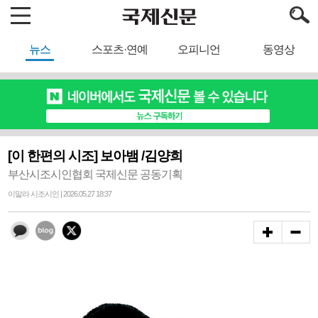
뉴스
스포츠·연예
오피니언
동영상
[이 한편의 시조] 보아뱀 /김양희
부산시조시인협회 국제신문 공동기획
이말라 시조시인 | 2026.05.27 18:37