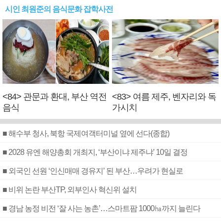
시인 최원준의 음식문화 잡학사전
<84> 관문과 환대, 부산 역전
<83> 여름 제주, 벤자리와 독
음식
가시치
■ 해수부 청사, 북항 국제여객터미널 옆에 선다(종합)
■ 2028 유엔 해양총회 개최지, ‘부산이냐 제주냐’ 10일 결정
■ 외국인 선원 ‘인신매매 경유지’ 된 부산…우려가 현실로
■ 비위 논란 부산TP, 외부인사 혁신위 설치
■ 경남 농정 비전 ‘잘 사는 농촌’…스마트팜 1000㏊까지 늘린다