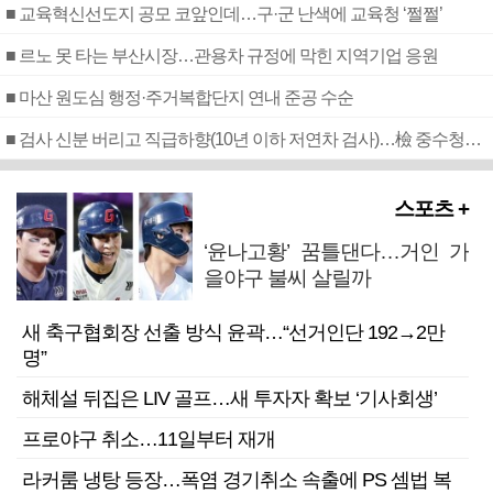
■ 교육혁신선도지 공모 코앞인데…구·군 난색에 교육청 ‘쩔쩔’
■ 르노 못 타는 부산시장…관용차 규정에 막힌 지역기업 응원
■ 마산 원도심 행정·주거복합단지 연내 준공 수순
■ 검사 신분 버리고 직급하향(10년 이하 저연차 검사)…檢 중수청행 기피
스포츠 +
‘윤나고황’ 꿈틀댄다…거인 가
을야구 불씨 살릴까
새 축구협회장 선출 방식 윤곽…“선거인단 192→2만
명”
해체설 뒤집은 LIV 골프…새 투자자 확보 ‘기사회생’
프로야구 취소…11일부터 재개
라커룸 냉탕 등장…폭염 경기취소 속출에 PS 셈법 복