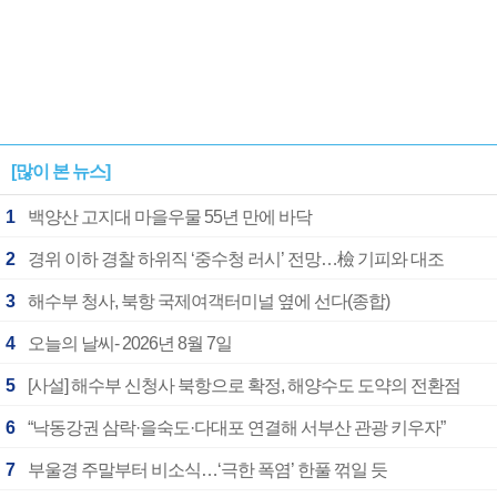
[많이 본 뉴스]
1
백양산 고지대 마을우물 55년 만에 바닥
2
경위 이하 경찰 하위직 ‘중수청 러시’ 전망…檢 기피와 대조
3
해수부 청사, 북항 국제여객터미널 옆에 선다(종합)
4
오늘의 날씨- 2026년 8월 7일
5
[사설] 해수부 신청사 북항으로 확정, 해양수도 도약의 전환점
6
“낙동강권 삼락·을숙도·다대포 연결해 서부산 관광 키우자”
7
부울경 주말부터 비소식…‘극한 폭염’ 한풀 꺾일 듯