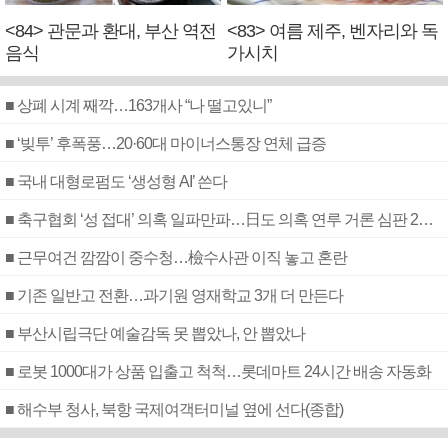
<84> 관문과 환대, 부산 역전
<83> 여름 제주, 벤자리와 독
음식
가시치
■ 상폐 시계 째깍…163개사 “나 떨고있니”
■ ‘빚투’ 후폭풍…20·60대 마이너스통장 연체 급증
■ 국내 대형로펌도 ‘생성형 AI’ 쓴다
■ 축구협회 ‘성 접대’ 의혹 일파만파…日도 의혹 연루 거론 심판 2명 조사
■ 근무여건 깜깜이 중수청…檢수사관 이직 놓고 혼란
■ 기존 일반고 전환…과기원 영재학교 3개 더 만든다
■ 부산시립극단 예술감독 못 뽑았나, 안 뽑았나
■ 로봇 1000대가 상품 입출고 척척…롯데마트 24시간 배송 자동화
■ 해수부 청사, 북항 국제여객터미널 옆에 선다(종합)