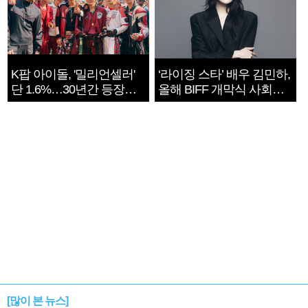
K팝 아이돌, '밀리언셀러'
‘라이징 스타’ 배우 김민하,
단 1.6%…30년간 등장
올해 BIFF 개막식 사회자
1182개팀 전수조사
확정
[많이 본 뉴스]