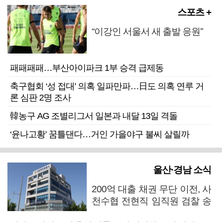
스포츠 +
“이강인 서울서 새 출발 응원”
패패패패…부산아이파크 1부 승격 급제동
축구협회 ‘성 접대’ 의혹 일파만파…日도 의혹 연루 거
론 심판 2명 조사
韓농구 AG 조별리그서 일본과 내달 13일 격돌
‘윤나고황’ 꿈틀댄다…거인 가을야구 불씨 살릴까
울산·경남 소식
200억 대출 채권 무단 이전, 사
천수협 전현직 임직원 검찰 송
치