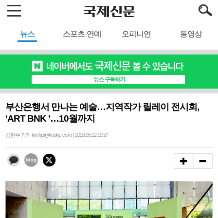
뉴스
스포츠·연예
오피니언
동영상
부산은행서 만나는 예술…지역작가 릴레이 전시회,
‘ART BNK ’…10월까지
김현주 기자 kimhju@kookje.co.kr | 2026.05.12 19:27