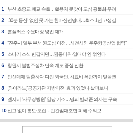
1
부산 초중교 폐교 속출…활용처 못찾아 도심 흉물화 우려
2
‘30분 등산’ 없인 못 가는 천마산전망대…최소 1년 고생길
3
홈플러스 주요매장 영업 재개
4
“진주시 일부 부서 원도심 이전…사천시와 우주항공산업 협력”
5
소나기 소식 반갑지만…찜통더위·열대야 안 꺾인다
6
창원시 불법주정차 단속 계도 중심 전환
7
인신매매 탈출하다 다친 외국인, 치료비 폭탄까지 맞을뻔
8
[와이라노]‘공공기관 지방이전’ 효과 있었나 살펴보니
9
엘시티 ‘사무장병원’ 일당 기소…명의 빌려준 의사는 구속
10
신고 없이 홍보·모집…민간임대조합 피해 주의보