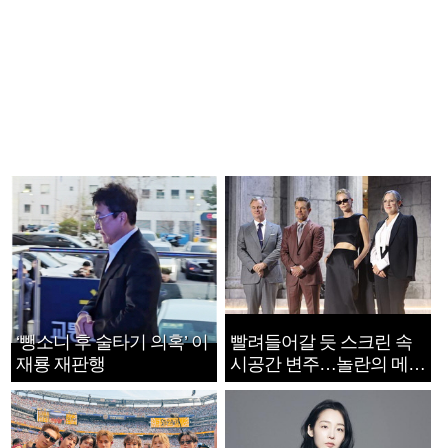
‘뺑소니 후 술타기 의혹’ 이
빨려들어갈 듯 스크린 속
재룡 재판행
시공간 변주…놀란의 메시
지는 ‘전쟁 속죄’