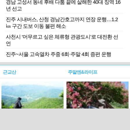
경남 고성서 동네 후배 다툼 끝에 살해한 40대 징역 16
년 선고
진주 시내버스, 산청 경남간호고까지 연장 운행…1.2
㎞ 구간 도보 이동 불편 해소
사천시 ‘머무르고 싶은 체류형 관광도시’로 대전환 선
언
진주~서울 고속열차 주중 6회·주말 4회 증편 운행
근교산
주말엔&라이프
근교산&그너머…상주·문경
폭염보다 더 뜨거워라…100