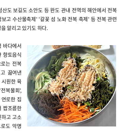
청산도 보길도 소안도 등 완도 관내 전역의 해안에서 전복
장보고 수산물축제’ ‘갈꽃 섬 노화 전복 축제’ 등 전복 관련
을 알리고 있기도 하다.
정 바다에서
한 향토음식
으로는 전복
넣고 끓여낸
어 시원한 육
전복물회’,
, 연로한 집
서 짭조름한
 진하고 고소
으로도 악명