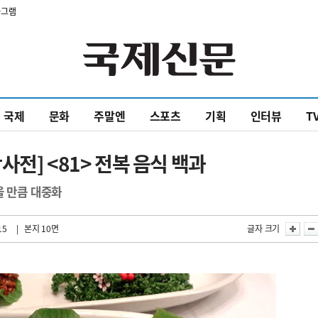
타그램
국제
문화
주말엔
스포츠
기획
인터뷰
T
전] <81> 전복 음식 백과
을 만큼 대중화
15
| 본지 10면
글자 크기