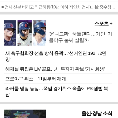
■ 검사 신분 버리고 직급하향(10년 이하 저연차 검사)…檢 중수청행 기피
스포츠 +
‘윤나고황’ 꿈틀댄다…거인 가
을야구 불씨 살릴까
새 축구협회장 선출 방식 윤곽…“선거인단 192→2만
명”
해체설 뒤집은 LIV 골프…새 투자자 확보 ‘기사회생’
프로야구 취소…11일부터 재개
라커룸 냉탕 등장…폭염 경기취소 속출에 PS 셈법 복
잡
울산·경남 소식