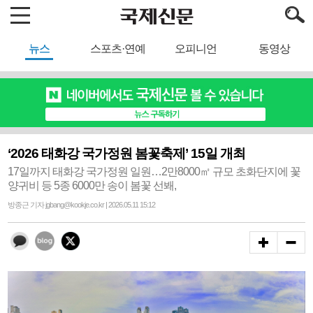
뉴스
스포츠·연예
오피니언
동영상
‘2026 태화강 국가정원 봄꽃축제’ 15일 개최
17일까지 태화강 국가정원 일원…2만8000㎡ 규모 초화단지에 꽃
양귀비 등 5종 6000만 송이 봄꽃 선봬,
방종근 기자 jgbang@kookje.co.kr | 2026.05.11 15:12