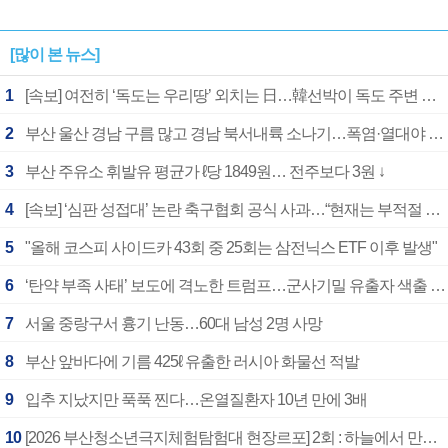
[많이 본 뉴스]
1
[속보] 여전히 ‘독도는 우리땅’ 외치는 日…韓선박이 독도 주변 해양조사 활동하자 반발
2
부산 울산 경남 구름 많고 경남 북서내륙 소나기…폭염·열대야 계속
3
부산 주유소 휘발유 평균가 ℓ당 1849원… 전주보다 3원 ↓
4
[속보] ‘심판 성접대’ 논란 축구협회 공식 사과…“현재는 부적절 행위 없어”
5
"올해 코스피 사이드카 43회 중 25회는 삼전닉스 ETF 이후 발생"
6
‘탄약 부족 사태’ 보도에 격노한 트럼프…군사기밀 유출자 색출 지시
7
서울 중랑구서 흉기 난동…60대 남성 2명 사망
8
부산 앞바다에 기름 425ℓ 유출한 러시아 화물선 적발
9
입추 지났지만 푹푹 찐다…온열질환자 10년 만에 3배
10
[2026 부산청소년극지체험탐험대 현장르포] 2회 : 하늘에서 만난 얼음의 나라