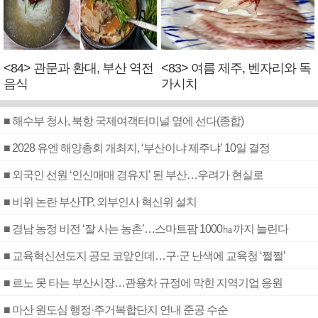
<84> 관문과 환대, 부산 역전
<83> 여름 제주, 벤자리와 독
음식
가시치
■ 해수부 청사, 북항 국제여객터미널 옆에 선다(종합)
■ 2028 유엔 해양총회 개최지, ‘부산이냐 제주냐’ 10일 결정
■ 외국인 선원 ‘인신매매 경유지’ 된 부산…우려가 현실로
■ 비위 논란 부산TP, 외부인사 혁신위 설치
■ 경남 농정 비전 ‘잘 사는 농촌’…스마트팜 1000㏊까지 늘린다
■ 교육혁신선도지 공모 코앞인데…구·군 난색에 교육청 ‘쩔쩔’
■ 르노 못 타는 부산시장…관용차 규정에 막힌 지역기업 응원
■ 마산 원도심 행정·주거복합단지 연내 준공 수순