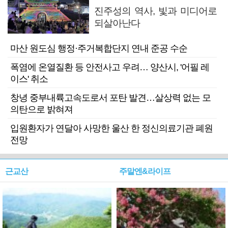
진주성의 역사, 빛과 미디어로
되살아난다
마산 원도심 행정·주거복합단지 연내 준공 수순
폭염에 온열질환 등 안전사고 우려… 양산시, '어필 레
이스' 취소
창녕 중부내륙고속도로서 포탄 발견…살상력 없는 모
의탄으로 밝혀져
입원환자가 연달아 사망한 울산 한 정신의료기관 폐원
전망
근교산
주말엔&라이프