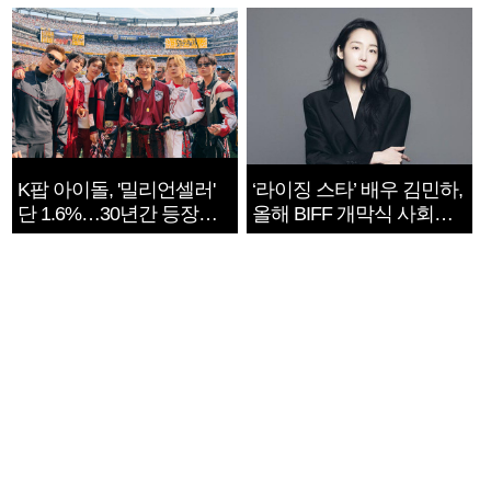
지는 ‘전쟁 속죄’
K팝 아이돌, '밀리언셀러'
‘라이징 스타’ 배우 김민하,
단 1.6%…30년간 등장
올해 BIFF 개막식 사회자
1182개팀 전수조사
확정