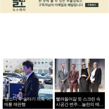
‘뺑소니 후 술타기 의혹’ 이
빨려들어갈 듯 스크린 속
재룡 재판행
시공간 변주…놀란의 메시