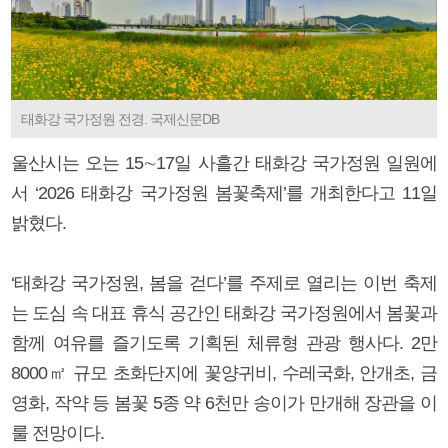
태화강 국가정원 전경. 국제신문DB
울산시는 오는 15∼17일 사흘간 태화강 국가정원 일원에
서 ‘2026 태화강 국가정원 봄꽃축제’를 개최한다고 11일
밝혔다.
‘태화강 국가정원, 봄을 걷다’를 주제로 열리는 이번 축제
는 도심 속 대표 휴식 공간인 태화강 국가정원에서 봄꽃과
함께 여유를 즐기도록 기획된 체류형 관광 행사다. 2만
8000㎡ 규모 초화단지에 꽃양귀비, 수레국화, 안개초, 금
영화, 작약 등 봄꽃 5종 약 6천만 송이가 만개해 장관을 이
룰 전망이다.