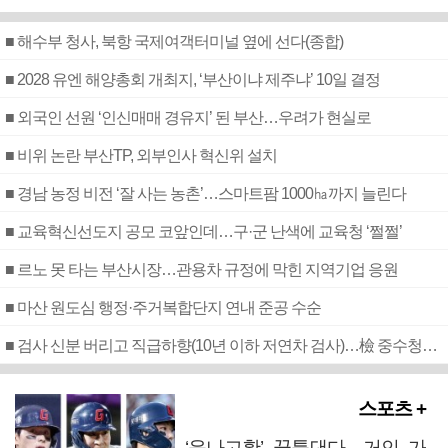
■ 해수부 청사, 북항 국제여객터미널 옆에 선다(종합)
■ 2028 유엔 해양총회 개최지, ‘부산이냐 제주냐’ 10일 결정
■ 외국인 선원 ‘인신매매 경유지’ 된 부산…우려가 현실로
■ 비위 논란 부산TP, 외부인사 혁신위 설치
■ 경남 농정 비전 ‘잘 사는 농촌’…스마트팜 1000㏊까지 늘린다
■ 교육혁신선도지 공모 코앞인데…구·군 난색에 교육청 ‘쩔쩔’
■ 르노 못 타는 부산시장…관용차 규정에 막힌 지역기업 응원
■ 마산 원도심 행정·주거복합단지 연내 준공 수순
■ 검사 신분 버리고 직급하향(10년 이하 저연차 검사)…檢 중수청행 기피
스포츠 +
‘윤나고황’ 꿈틀댄다…거인 가