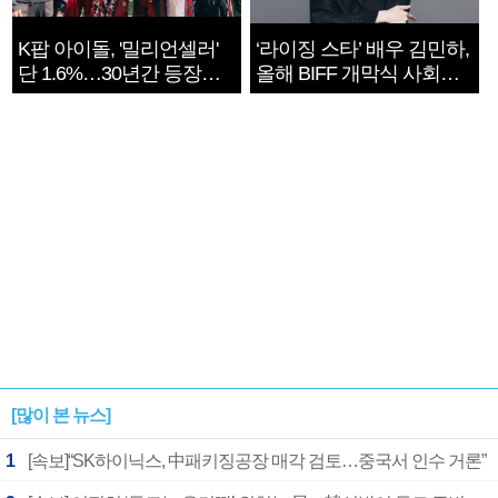
K팝 아이돌, '밀리언셀러'
‘라이징 스타’ 배우 김민하,
단 1.6%…30년간 등장
올해 BIFF 개막식 사회자
1182개팀 전수조사
확정
[많이 본 뉴스]
1
[속보]“SK하이닉스, 中패키징공장 매각 검토…중국서 인수 거론”