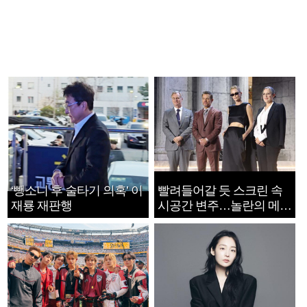
‘뺑소니 후 술타기 의혹’ 이
빨려들어갈 듯 스크린 속
재룡 재판행
시공간 변주…놀란의 메시
지는 ‘전쟁 속죄’