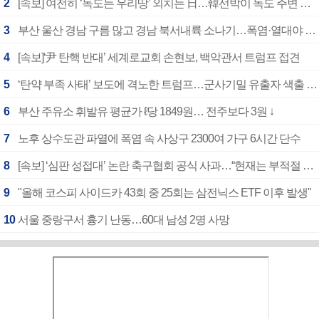
2
[속보] 여전히 ‘독도는 우리땅’ 외치는 日…韓선박이 독도 주변 해양조사 활동하자 반발
3
부산 울산 경남 구름 많고 경남 북서내륙 소나기…폭염·열대야 계속
4
[속보]‘尹 탄핵 반대’ 세계로교회 손현보, 백악관서 트럼프 접견
5
‘탄약 부족 사태’ 보도에 격노한 트럼프…군사기밀 유출자 색출 지시
6
부산 주유소 휘발유 평균가 ℓ당 1849원… 전주보다 3원 ↓
7
노후 상수도관 파열에 폭염 속 사상구 2300여 가구 6시간 단수
8
[속보] ‘심판 성접대’ 논란 축구협회 공식 사과…“현재는 부적절 행위 없어”
9
"올해 코스피 사이드카 43회 중 25회는 삼전닉스 ETF 이후 발생"
10
서울 중랑구서 흉기 난동…60대 남성 2명 사망