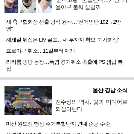
을야구 불씨 살릴까
새 축구협회장 선출 방식 윤곽…“선거인단 192→2만
명”
해체설 뒤집은 LIV 골프…새 투자자 확보 ‘기사회생’
프로야구 취소…11일부터 재개
라커룸 냉탕 등장…폭염 경기취소 속출에 PS 셈법 복
잡
울산·경남 소식
진주성의 역사, 빛과 미디어로
되살아난다
마산 원도심 행정·주거복합단지 연내 준공 수순