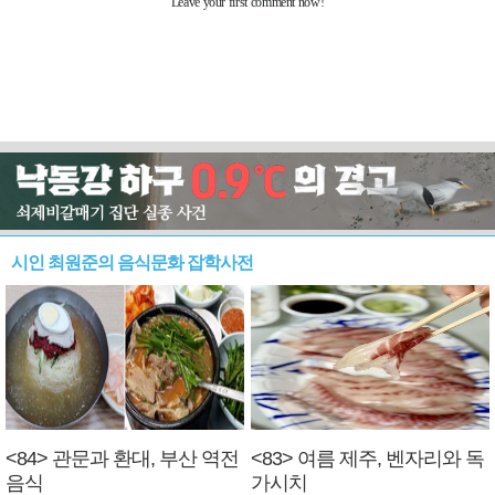
시인 최원준의 음식문화 잡학사전
<84> 관문과 환대, 부산 역전
<83> 여름 제주, 벤자리와 독
음식
가시치