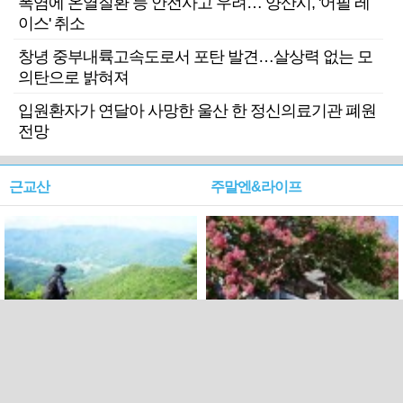
폭염에 온열질환 등 안전사고 우려… 양산시, '어필 레
이스' 취소
창녕 중부내륙고속도로서 포탄 발견…살상력 없는 모
의탄으로 밝혀져
입원환자가 연달아 사망한 울산 한 정신의료기관 폐원
전망
근교산
주말엔&라이프
근교산&그너머…상주·문경
폭염보다 더 뜨거워라…100
청화산~시루봉
일을 붉게 불태울 ‘선비정신’
피었네