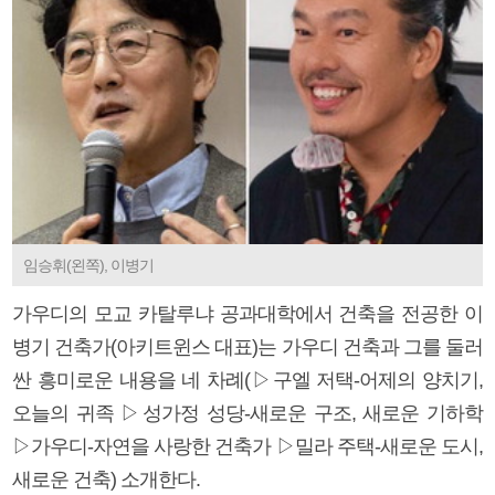
임승휘(왼쪽), 이병기
가우디의 모교 카탈루냐 공과대학에서 건축을 전공한 이
병기 건축가(아키트윈스 대표)는 가우디 건축과 그를 둘러
싼 흥미로운 내용을 네 차례(▷구엘 저택-어제의 양치기,
오늘의 귀족 ▷성가정 성당-새로운 구조, 새로운 기하학
▷가우디-자연을 사랑한 건축가 ▷밀라 주택-새로운 도시,
새로운 건축) 소개한다.