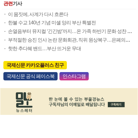
관련
기사
이 몸짓에, 사계가 다시 흐른다
한불 수교 140년 기념 미셸 앙리 부산 특별전
손열음부터 뮤지컬 ‘긴긴밤’까지…온 가족 하반기 문화 성찬 즐겨요
부적절한 승진 인사 논란 문화회관, 직위 원상복구…은폐의혹 논란 불씨 여전
핫한 추다혜 밴드…부산 뜨거운 무대
국제신문 카카오플러스 친구
국제신문 공식 페이스북
인스타그램