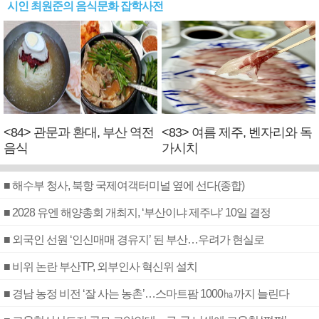
시인 최원준의 음식문화 잡학사전
<84> 관문과 환대, 부산 역전
<83> 여름 제주, 벤자리와 독
음식
가시치
■ 해수부 청사, 북항 국제여객터미널 옆에 선다(종합)
■ 2028 유엔 해양총회 개최지, ‘부산이냐 제주냐’ 10일 결정
■ 외국인 선원 ‘인신매매 경유지’ 된 부산…우려가 현실로
■ 비위 논란 부산TP, 외부인사 혁신위 설치
■ 경남 농정 비전 ‘잘 사는 농촌’…스마트팜 1000㏊까지 늘린다