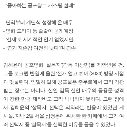
- “좋아하는 공포장르 캐스팅 설레”
- 단역부터 계단식 성장해 온 배우
- 영화·드라마 등 줄줄이 공개예정
- ‘선재’로 세계적인 인기 얻었지만
- “연기 자존감 여전히 낮다”며 겸손
김혜윤이 공포영화 ‘살목지’(감독 이상민)를 제안받은 건,
그를 로코퀸 반열에 올린 ‘선재 업고 튀어’(2024) 방영 시점
과 맞물린다. 엄밀히 말해 공포물은 충무로에서 그리 각광
받는 장르는 아니다. 신인 감독-신인 배우의 등용문 성격
이 강한 만큼 제작비도 그리 넉넉하지 못하다. 그런 점에
서 김혜윤의 ‘살목지’ 선택은 의외라는 반응이 있었던 게
사실. 지난 2일 서울 삼청동에 위치한 한 카페에서 그가 여
러 선택지 중 ‘살목지’를 선택한 이유를 들을 수 있었다.