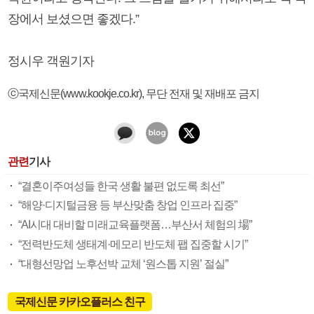
장에서 보셨으면 좋겠다.”
정시우 객원기자
ⓒ국제신문(www.kookje.co.kr), 무단 전재 및 재배포 금지
관련
기사
“결혼이주여성들 한국 생활 불편 없도록 최선”
“해양·디지털금융 등 부산맞춤 창업 인프라 집중”
“AI시대 대비할 미래교육플랫폼…부산서 체험의 場”
“전력반도체 생태계·메모리 반도체 팹 집중할 시기”
“대형선망업 노후선박 교체 ‘원스톱 지원’ 절실”
국제신문 카카오플러스 친구