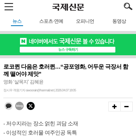
뉴스
스포츠·연예
오피니언
동영상
로코퀸 다음은 호러퀸…“공포영화, 어두운 극장서 함
께 떨어야 제맛”
영화 ‘살목지’ 김혜윤
정시우 객원기자 siwoorain@hanmail.net | 2026.04.07 18:05
- 저수지라는 장소 얽힌 괴담 소재
- 이성적인 호러물 여주인공 독특