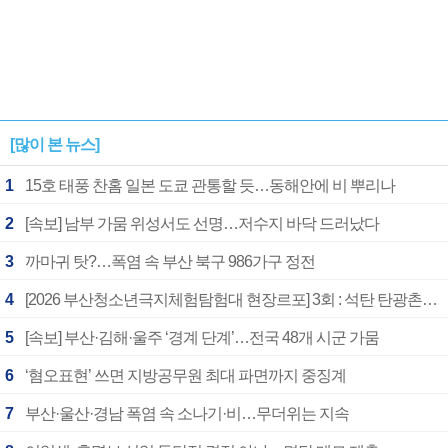
[많이 본 뉴스]
1
15호 태풍 찬홈 일본 도쿄 관통할 듯…동해안에 비 뿌리나
2
[속보] 남부 가뭄 위성서도 선명…저수지 바닥 드러났다
3
까마귀 탓?…폭염 속 부산 북구 986가구 정전
4
[2026 부산청소년극지체험탐험대 현장르포] 3회 : 석탄 탄광촌에서 북극 연구의 중심지로
5
[속보] 부산·김해·울주 ‘경계 단계’…전국 48개 시군 가뭄
6
‘혐오표현’ 쓰면 지방공무원 최대 파면까지 중징계
7
부산·울산·경남 폭염 속 소나기·비…무더위는 지속