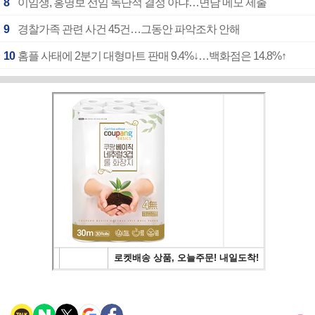
8
이임생, 홍명보 선임 독단적 결정 아냐…면담 메모 제출
9
경찰가족 관련 사건 45건…그동안 파악조차 안해
10
홈플 사태에 2분기 대형마트 판매 9.4%↓…백화점은 14.8%↑