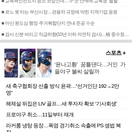
■ 교육혁신선도지 공모 코앞인데…구·군 난색에 교육청 ‘쩔쩔’
■ 르노 못 타는 부산시장…관용차 규정에 막힌 지역기업 응원
■ 마산 원도심 행정·주거복합단지 연내 준공 수순
■ 검사 신분 버리고 직급하향(10년 이하 저연차 검사)…檢 중수청행 기피
스포츠 +
‘윤나고황’ 꿈틀댄다…거인 가
을야구 불씨 살릴까
새 축구협회장 선출 방식 윤곽…“선거인단 192→2만
명”
해체설 뒤집은 LIV 골프…새 투자자 확보 ‘기사회생’
프로야구 취소…11일부터 재개
라커룸 냉탕 등장…폭염 경기취소 속출에 PS 셈법 복