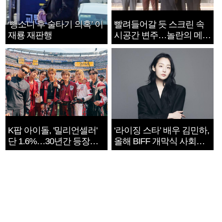
‘뺑소니 후 술타기 의혹’ 이
빨려들어갈 듯 스크린 속
재룡 재판행
시공간 변주…놀란의 메시
지는 ‘전쟁 속죄’
K팝 아이돌, '밀리언셀러'
‘라이징 스타’ 배우 김민하,
단 1.6%…30년간 등장
올해 BIFF 개막식 사회자
1182개팀 전수조사
확정