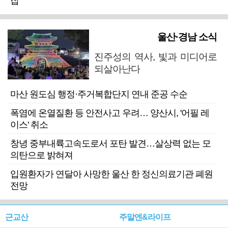
잡
울산·경남 소식
진주성의 역사, 빛과 미디어로
되살아난다
마산 원도심 행정·주거복합단지 연내 준공 수순
폭염에 온열질환 등 안전사고 우려… 양산시, '어필 레
이스' 취소
창녕 중부내륙고속도로서 포탄 발견…살상력 없는 모
의탄으로 밝혀져
입원환자가 연달아 사망한 울산 한 정신의료기관 폐원
전망
근교산
주말엔&라이프