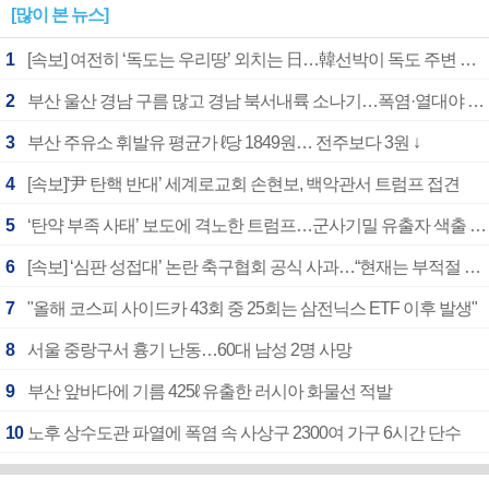
[많이 본 뉴스]
1
[속보] 여전히 ‘독도는 우리땅’ 외치는 日…韓선박이 독도 주변 해양조사 활동하자 반발
2
부산 울산 경남 구름 많고 경남 북서내륙 소나기…폭염·열대야 계속
3
부산 주유소 휘발유 평균가 ℓ당 1849원… 전주보다 3원 ↓
4
[속보]‘尹 탄핵 반대’ 세계로교회 손현보, 백악관서 트럼프 접견
5
‘탄약 부족 사태’ 보도에 격노한 트럼프…군사기밀 유출자 색출 지시
6
[속보] ‘심판 성접대’ 논란 축구협회 공식 사과…“현재는 부적절 행위 없어”
7
"올해 코스피 사이드카 43회 중 25회는 삼전닉스 ETF 이후 발생"
8
서울 중랑구서 흉기 난동…60대 남성 2명 사망
9
부산 앞바다에 기름 425ℓ 유출한 러시아 화물선 적발
10
노후 상수도관 파열에 폭염 속 사상구 2300여 가구 6시간 단수