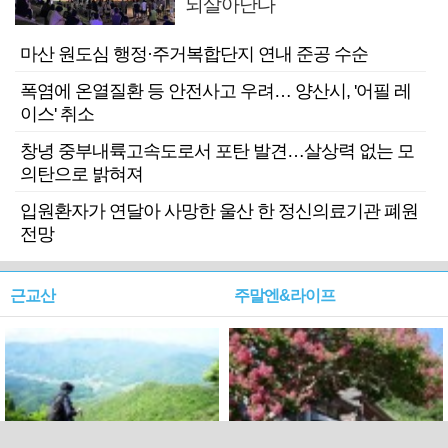
되살아난다
마산 원도심 행정·주거복합단지 연내 준공 수순
폭염에 온열질환 등 안전사고 우려… 양산시, '어필 레
이스' 취소
창녕 중부내륙고속도로서 포탄 발견…살상력 없는 모
의탄으로 밝혀져
입원환자가 연달아 사망한 울산 한 정신의료기관 폐원
전망
근교산
주말엔&라이프