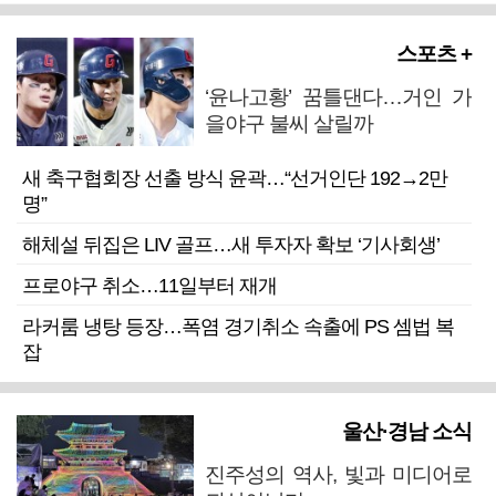
스포츠 +
‘윤나고황’ 꿈틀댄다…거인 가
을야구 불씨 살릴까
새 축구협회장 선출 방식 윤곽…“선거인단 192→2만
명”
해체설 뒤집은 LIV 골프…새 투자자 확보 ‘기사회생’
프로야구 취소…11일부터 재개
라커룸 냉탕 등장…폭염 경기취소 속출에 PS 셈법 복
잡
울산·경남 소식
진주성의 역사, 빛과 미디어로