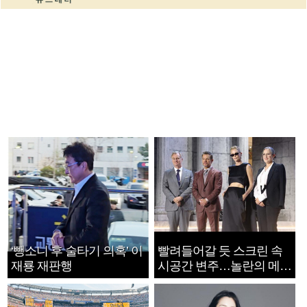
‘뺑소니 후 술타기 의혹’ 이
빨려들어갈 듯 스크린 속
재룡 재판행
시공간 변주…놀란의 메시
지는 ‘전쟁 속죄’