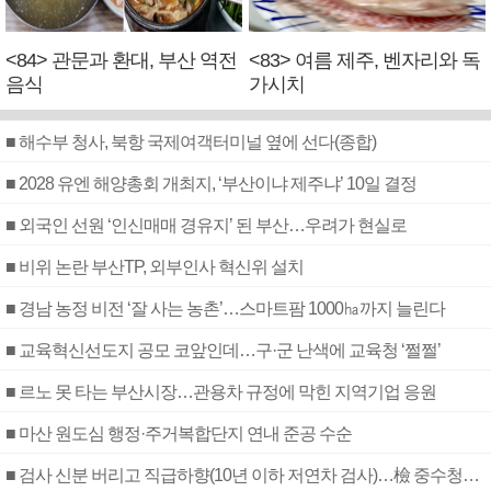
<84> 관문과 환대, 부산 역전
<83> 여름 제주, 벤자리와 독
음식
가시치
■ 해수부 청사, 북항 국제여객터미널 옆에 선다(종합)
■ 2028 유엔 해양총회 개최지, ‘부산이냐 제주냐’ 10일 결정
■ 외국인 선원 ‘인신매매 경유지’ 된 부산…우려가 현실로
■ 비위 논란 부산TP, 외부인사 혁신위 설치
■ 경남 농정 비전 ‘잘 사는 농촌’…스마트팜 1000㏊까지 늘린다
■ 교육혁신선도지 공모 코앞인데…구·군 난색에 교육청 ‘쩔쩔’
■ 르노 못 타는 부산시장…관용차 규정에 막힌 지역기업 응원
■ 마산 원도심 행정·주거복합단지 연내 준공 수순
■ 검사 신분 버리고 직급하향(10년 이하 저연차 검사)…檢 중수청행 기피