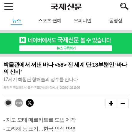
뉴스
스포츠·연예
오피니언
동영상
박물관에서 꺼낸 바다 <58> 전 세계 단 13부뿐인 ‘바다
의 신비’
17세기 최첨단 항해술의 정수를 만나다
윤정은 국립해양박물관 유물관리팀 학예사 | 2026.04.02 19:08
- 지도 모태 메르카토르 도법 제작
- 고려해 등 표기…한국 인식 반영