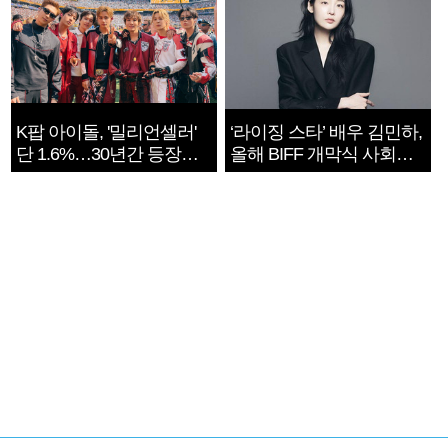
K팝 아이돌, '밀리언셀러'
‘라이징 스타’ 배우 김민하,
단 1.6%…30년간 등장
올해 BIFF 개막식 사회자
1182개팀 전수조사
확정