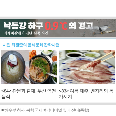
시인 최원준의 음식문화 잡학사전
<84> 관문과 환대, 부산 역전
<83> 여름 제주, 벤자리와 독
음식
가시치
■ 해수부 청사, 북항 국제여객터미널 옆에 선다(종합)