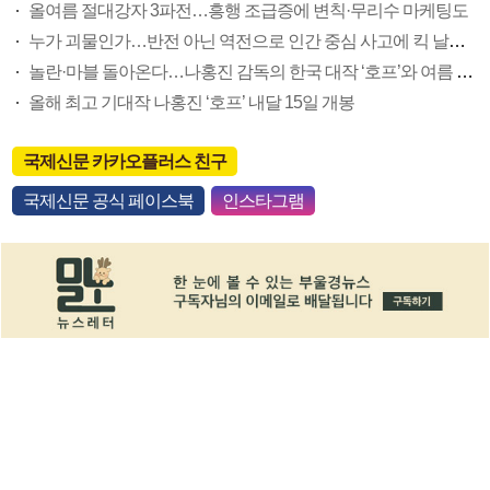
올여름 절대강자 3파전…흥행 조급증에 변칙·무리수 마케팅도
누가 괴물인가…반전 아닌 역전으로 인간 중심 사고에 킥 날리다
놀란·마블 돌아온다…나홍진 감독의 한국 대작 ‘호프’와 여름 극장가 대전
올해 최고 기대작 나홍진 ‘호프’ 내달 15일 개봉
국제신문 카카오플러스 친구
국제신문 공식 페이스북
인스타그램