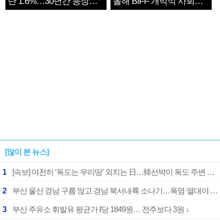
단 1.6%…30년간 등장
올해 BIFF 개막식 사회자
1182개팀 전수조사
확정
[많이 본 뉴스]
1
[속보] 여전히 ‘독도는 우리땅’ 외치는 日…韓선박이 독도 주변 해양조사 활동하자 반발
2
부산 울산 경남 구름 많고 경남 북서내륙 소나기…폭염·열대야 계속
3
부산 주유소 휘발유 평균가 ℓ당 1849원… 전주보다 3원 ↓