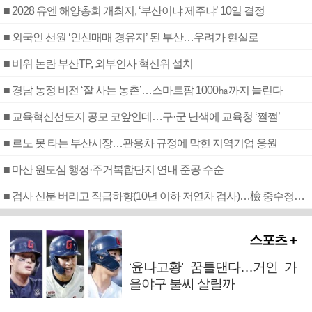
■ 2028 유엔 해양총회 개최지, ‘부산이냐 제주냐’ 10일 결정
■ 외국인 선원 ‘인신매매 경유지’ 된 부산…우려가 현실로
■ 비위 논란 부산TP, 외부인사 혁신위 설치
■ 경남 농정 비전 ‘잘 사는 농촌’…스마트팜 1000㏊까지 늘린다
■ 교육혁신선도지 공모 코앞인데…구·군 난색에 교육청 ‘쩔쩔’
■ 르노 못 타는 부산시장…관용차 규정에 막힌 지역기업 응원
■ 마산 원도심 행정·주거복합단지 연내 준공 수순
■ 검사 신분 버리고 직급하향(10년 이하 저연차 검사)…檢 중수청행 기피
스포츠 +
‘윤나고황’ 꿈틀댄다…거인 가
을야구 불씨 살릴까