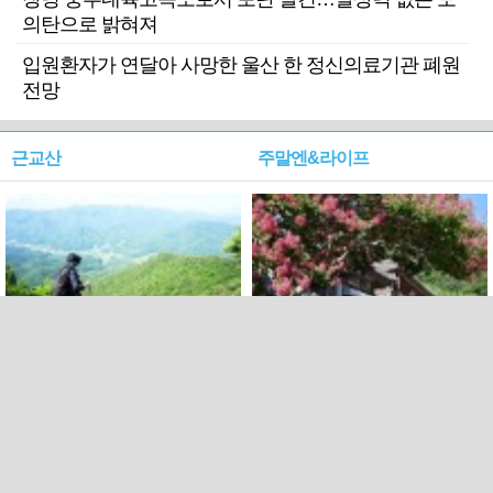
의탄으로 밝혀져
입원환자가 연달아 사망한 울산 한 정신의료기관 폐원
전망
근교산
주말엔&라이프
근교산&그너머…상주·문경
폭염보다 더 뜨거워라…100
청화산~시루봉
일을 붉게 불태울 ‘선비정신’
피었네
PC버전
엑스
페이스북