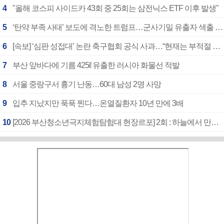
4
"올해 코스피 사이드카 43회 중 25회는 삼전닉스 ETF 이후 발생"
5
‘탄약 부족 사태’ 보도에 격노한 트럼프…군사기밀 유출자 색출 지시
6
[속보] ‘심판 성접대’ 논란 축구협회 공식 사과…“현재는 부적절 행위 없어”
7
부산 앞바다에 기름 425ℓ 유출한 러시아 화물선 적발
8
서울 중랑구서 흉기 난동…60대 남성 2명 사망
9
입추 지났지만 푹푹 찐다…온열질환자 10년 만에 3배
10
[2026 부산청소년극지체험탐험대 현장르포] 2회 : 하늘에서 만난 얼음의 나라