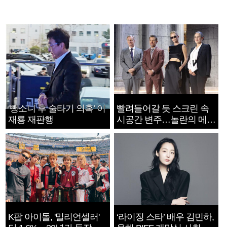
‘뺑소니 후 술타기 의혹’ 이
빨려들어갈 듯 스크린 속
재룡 재판행
시공간 변주…놀란의 메시
지는 ‘전쟁 속죄’
K팝 아이돌, '밀리언셀러'
‘라이징 스타’ 배우 김민하,