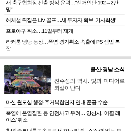
새 축구협회장 선출 방식 윤곽…“선거인단 192→2만
명”
해체설 뒤집은 LIV 골프…새 투자자 확보 ‘기사회생’
프로야구 취소…11일부터 재개
라커룸 냉탕 등장…폭염 경기취소 속출에 PS 셈법 복
잡
울산·경남 소식
진주성의 역사, 빛과 미디어로
되살아난다
마산 원도심 행정·주거복합단지 연내 준공 수순
폭염에 온열질환 등 안전사고 우려… 양산시, '어필 레
이스' 취소
창녕 중부내륙고속도로서 포탄 발견…살상력 없는 모