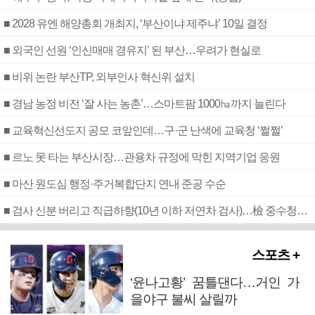
■ 2028 유엔 해양총회 개최지, ‘부산이냐 제주냐’ 10일 결정
■ 외국인 선원 ‘인신매매 경유지’ 된 부산…우려가 현실로
■ 비위 논란 부산TP, 외부인사 혁신위 설치
■ 경남 농정 비전 ‘잘 사는 농촌’…스마트팜 1000㏊까지 늘린다
■ 교육혁신선도지 공모 코앞인데…구·군 난색에 교육청 ‘쩔쩔’
■ 르노 못 타는 부산시장…관용차 규정에 막힌 지역기업 응원
■ 마산 원도심 행정·주거복합단지 연내 준공 수순
■ 검사 신분 버리고 직급하향(10년 이하 저연차 검사)…檢 중수청행 기피
스포츠 +
‘윤나고황’ 꿈틀댄다…거인 가
을야구 불씨 살릴까