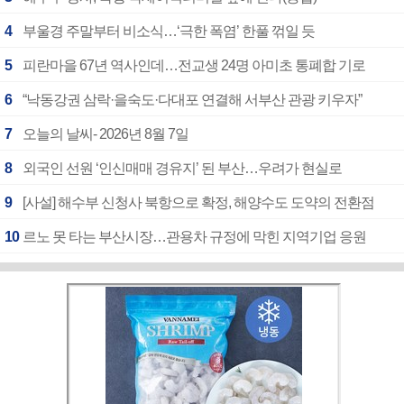
4
부울경 주말부터 비소식…‘극한 폭염’ 한풀 꺾일 듯
5
피란마을 67년 역사인데…전교생 24명 아미초 통폐합 기로
6
“낙동강권 삼락·을숙도·다대포 연결해 서부산 관광 키우자”
7
오늘의 날씨- 2026년 8월 7일
8
외국인 선원 ‘인신매매 경유지’ 된 부산…우려가 현실로
9
[사설] 해수부 신청사 북항으로 확정, 해양수도 도약의 전환점
10
르노 못 타는 부산시장…관용차 규정에 막힌 지역기업 응원