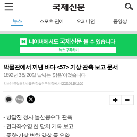
뉴스
스포츠·연예
오피니언
동영상
박물관에서 꺼낸 바다 <57> 기상 관측 보고 문서
1892년 3월 20일 날씨는 ‘맑음’이었습니다
김승신 국립해양박물관 학술연구팀 학예사 | 2026.03.19 19:20
- 방답진 청사 돌산봉수대 관측
- 전라좌수영 한 달치 기록 보고
- 풍향·기상 변화 양상 등 요약