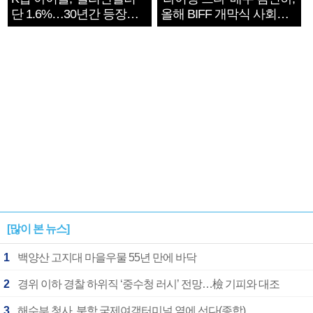
단 1.6%…30년간 등장
올해 BIFF 개막식 사회자
1182개팀 전수조사
확정
[많이 본 뉴스]
1
백양산 고지대 마을우물 55년 만에 바닥
2
경위 이하 경찰 하위직 ‘중수청 러시’ 전망…檢 기피와 대조
3
해수부 청사, 북항 국제여객터미널 옆에 선다(종합)