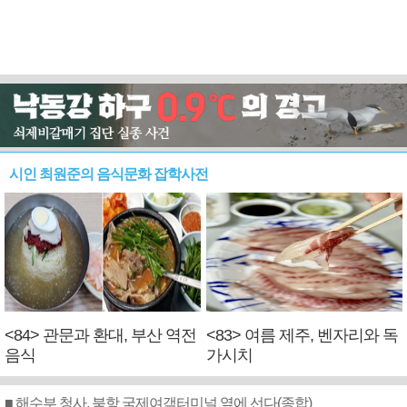
시인 최원준의 음식문화 잡학사전
<84> 관문과 환대, 부산 역전
<83> 여름 제주, 벤자리와 독
음식
가시치
■ 해수부 청사, 북항 국제여객터미널 옆에 선다(종합)