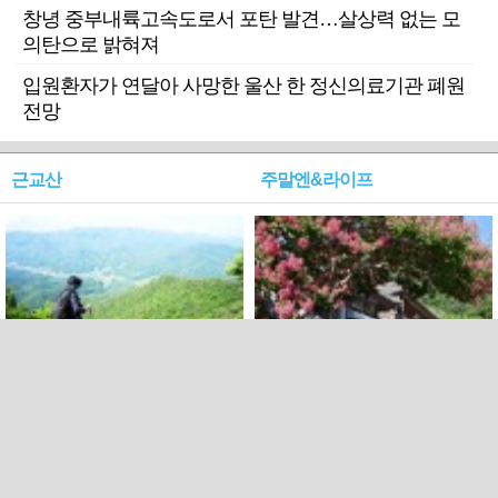
창녕 중부내륙고속도로서 포탄 발견…살상력 없는 모
의탄으로 밝혀져
입원환자가 연달아 사망한 울산 한 정신의료기관 폐원
전망
근교산
주말엔&라이프
근교산&그너머…상주·문경
폭염보다 더 뜨거워라…100
청화산~시루봉
일을 붉게 불태울 ‘선비정신’
피었네