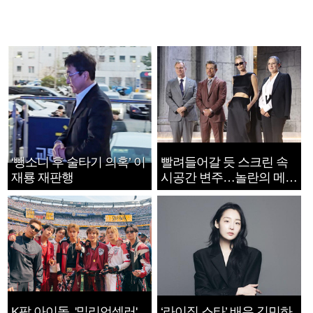
‘뺑소니 후 술타기 의혹’ 이
빨려들어갈 듯 스크린 속
재룡 재판행
시공간 변주…놀란의 메시
지는 ‘전쟁 속죄’
K팝 아이돌, '밀리언셀러'
‘라이징 스타’ 배우 김민하,