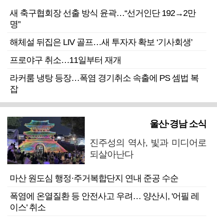
새 축구협회장 선출 방식 윤곽…“선거인단 192→2만
명”
해체설 뒤집은 LIV 골프…새 투자자 확보 ‘기사회생’
프로야구 취소…11일부터 재개
라커룸 냉탕 등장…폭염 경기취소 속출에 PS 셈법 복
잡
울산·경남 소식
진주성의 역사, 빛과 미디어로
되살아난다
마산 원도심 행정·주거복합단지 연내 준공 수순
폭염에 온열질환 등 안전사고 우려… 양산시, '어필 레
이스' 취소