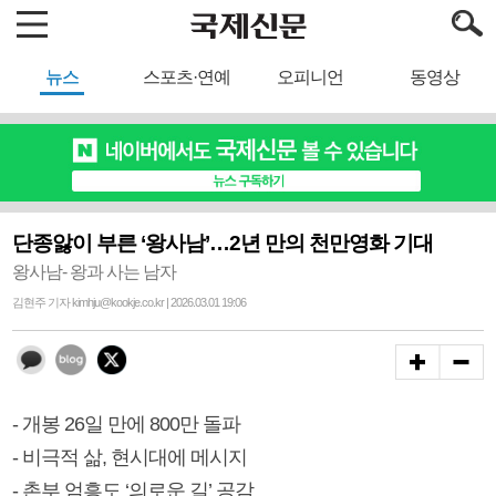
뉴스
스포츠·연예
오피니언
동영상
단종앓이 부른 ‘왕사남’…2년 만의 천만영화 기대
왕사남- 왕과 사는 남자
김현주 기자 kimhju@kookje.co.kr | 2026.03.01 19:06
- 개봉 26일 만에 800만 돌파
- 비극적 삶, 현시대에 메시지
- 촌부 엄흥도 ‘의로운 길’ 공감