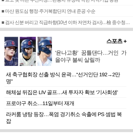
■ 마산 원도심 행정·주거복합단지 연내 준공 수순
■ 검사 신분 버리고 직급하향(10년 이하 저연차 검사)…檢 중수청행 기피
스포츠 +
‘윤나고황’ 꿈틀댄다…거인 가
을야구 불씨 살릴까
새 축구협회장 선출 방식 윤곽…“선거인단 192→2만
명”
해체설 뒤집은 LIV 골프…새 투자자 확보 ‘기사회생’
프로야구 취소…11일부터 재개
라커룸 냉탕 등장…폭염 경기취소 속출에 PS 셈법 복
잡