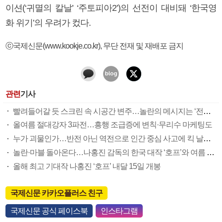
이션(‘귀멸의 칼날’ ‘주토피아2’)의 선전이 대비돼 ‘한국영
화 위기’의 우려가 컸다.
ⓒ국제신문(www.kookje.co.kr), 무단 전재 및 재배포 금지
관련
기사
빨려들어갈 듯 스크린 속 시공간 변주…놀란의 메시지는 ‘전쟁 속죄’
올여름 절대강자 3파전…흥행 조급증에 변칙·무리수 마케팅도
누가 괴물인가…반전 아닌 역전으로 인간 중심 사고에 킥 날리다
놀란·마블 돌아온다…나홍진 감독의 한국 대작 ‘호프’와 여름 극장가 대전
올해 최고 기대작 나홍진 ‘호프’ 내달 15일 개봉
국제신문 카카오플러스 친구
국제신문 공식 페이스북
인스타그램