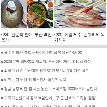
<84> 관문과 환대, 부산 역전
<83> 여름 제주, 벤자리와 독
음식
가시치
■ 해수부 청사, 북항 국제여객터미널 옆에 선다(종합)
■ 2028 유엔 해양총회 개최지, ‘부산이냐 제주냐’ 10일 결정
■ 외국인 선원 ‘인신매매 경유지’ 된 부산…우려가 현실로
■ 비위 논란 부산TP, 외부인사 혁신위 설치
■ 경남 농정 비전 ‘잘 사는 농촌’…스마트팜 1000㏊까지 늘린다
■ 교육혁신선도지 공모 코앞인데…구·군 난색에 교육청 ‘쩔쩔’
■ 르노 못 타는 부산시장…관용차 규정에 막힌 지역기업 응원