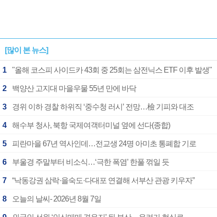
[많이 본 뉴스]
1
"올해 코스피 사이드카 43회 중 25회는 삼전닉스 ETF 이후 발생"
2
백양산 고지대 마을우물 55년 만에 바닥
3
경위 이하 경찰 하위직 ‘중수청 러시’ 전망…檢 기피와 대조
4
해수부 청사, 북항 국제여객터미널 옆에 선다(종합)
5
피란마을 67년 역사인데…전교생 24명 아미초 통폐합 기로
6
부울경 주말부터 비소식…‘극한 폭염’ 한풀 꺾일 듯
7
“낙동강권 삼락·을숙도·다대포 연결해 서부산 관광 키우자”
8
오늘의 날씨- 2026년 8월 7일