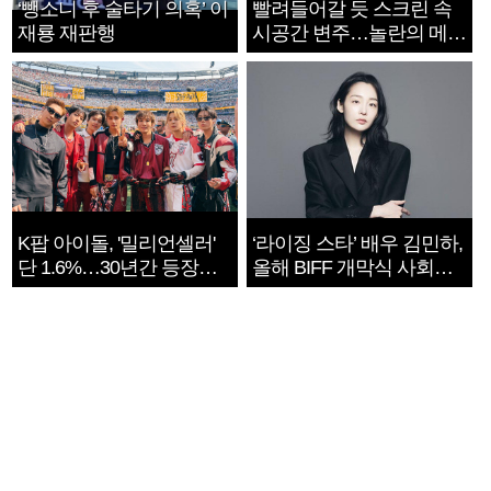
‘뺑소니 후 술타기 의혹’ 이
빨려들어갈 듯 스크린 속
재룡 재판행
시공간 변주…놀란의 메시
지는 ‘전쟁 속죄’
K팝 아이돌, '밀리언셀러'
‘라이징 스타’ 배우 김민하,
단 1.6%…30년간 등장
올해 BIFF 개막식 사회자
1182개팀 전수조사
확정