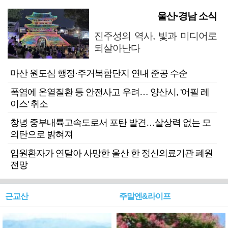
울산·경남 소식
진주성의 역사, 빛과 미디어로
되살아난다
마산 원도심 행정·주거복합단지 연내 준공 수순
폭염에 온열질환 등 안전사고 우려… 양산시, '어필 레
이스' 취소
창녕 중부내륙고속도로서 포탄 발견…살상력 없는 모
의탄으로 밝혀져
입원환자가 연달아 사망한 울산 한 정신의료기관 폐원
전망
근교산
주말엔&라이프