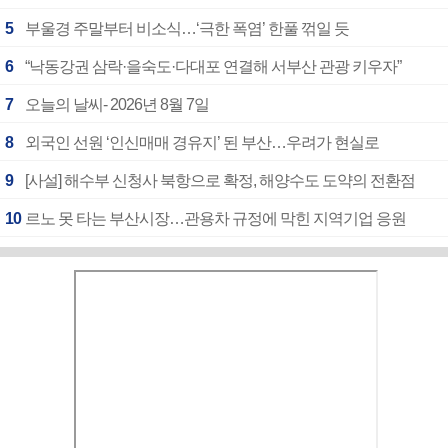
5
부울경 주말부터 비소식…‘극한 폭염’ 한풀 꺾일 듯
6
“낙동강권 삼락·을숙도·다대포 연결해 서부산 관광 키우자”
7
오늘의 날씨- 2026년 8월 7일
8
외국인 선원 ‘인신매매 경유지’ 된 부산…우려가 현실로
9
[사설] 해수부 신청사 북항으로 확정, 해양수도 도약의 전환점
10
르노 못 타는 부산시장…관용차 규정에 막힌 지역기업 응원