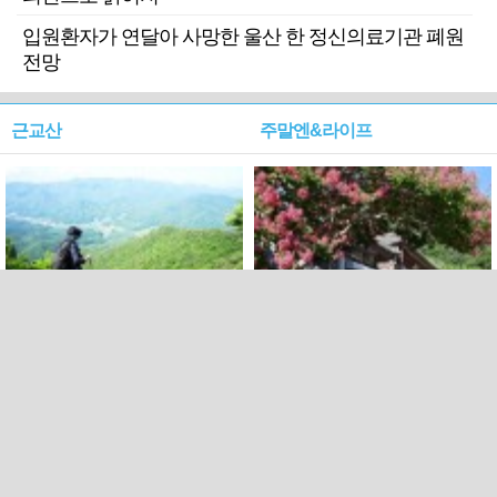
입원환자가 연달아 사망한 울산 한 정신의료기관 폐원
전망
근교산
주말엔&라이프
근교산&그너머…상주·문경
폭염보다 더 뜨거워라…100
청화산~시루봉
일을 붉게 불태울 ‘선비정신’
피었네
PC버전
엑스
페이스북
Copyright ⓒ 2015 All rights reserved by 국제신문