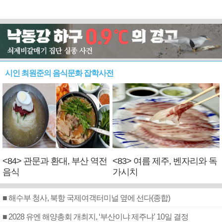
시인 최원준의 음식문화 잡학사전
<84> 관문과 환대, 부산 역전
<83> 여름 제주, 벤자리와 독
음식
가시치
■ 해수부 청사, 북항 국제여객터미널 옆에 선다(종합)
■ 2028 유엔 해양총회 개최지, ‘부산이냐 제주냐’ 10일 결정