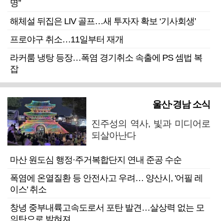
명”
해체설 뒤집은 LIV 골프…새 투자자 확보 ‘기사회생’
프로야구 취소…11일부터 재개
라커룸 냉탕 등장…폭염 경기취소 속출에 PS 셈법 복
잡
울산·경남 소식
진주성의 역사, 빛과 미디어로
되살아난다
마산 원도심 행정·주거복합단지 연내 준공 수순
폭염에 온열질환 등 안전사고 우려… 양산시, '어필 레
이스' 취소
창녕 중부내륙고속도로서 포탄 발견…살상력 없는 모
의탄으로 밝혀져