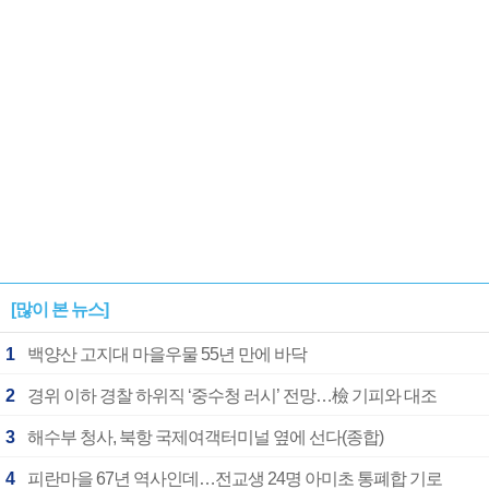
[많이 본 뉴스]
1
백양산 고지대 마을우물 55년 만에 바닥
2
경위 이하 경찰 하위직 ‘중수청 러시’ 전망…檢 기피와 대조
3
해수부 청사, 북항 국제여객터미널 옆에 선다(종합)
4
피란마을 67년 역사인데…전교생 24명 아미초 통폐합 기로