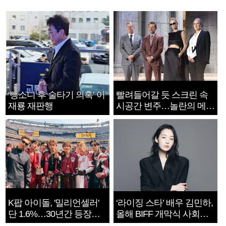
‘뺑소니 후 술타기 의혹’ 이
빨려들어갈 듯 스크린 속
재룡 재판행
시공간 변주…놀란의 메시
지는 ‘전쟁 속죄’
K팝 아이돌, '밀리언셀러'
‘라이징 스타’ 배우 김민하,
단 1.6%…30년간 등장
올해 BIFF 개막식 사회자
1182개팀 전수조사
확정