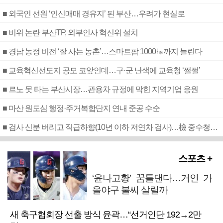
■ 외국인 선원 ‘인신매매 경유지’ 된 부산…우려가 현실로
■ 비위 논란 부산TP, 외부인사 혁신위 설치
■ 경남 농정 비전 ‘잘 사는 농촌’…스마트팜 1000㏊까지 늘린다
■ 교육혁신선도지 공모 코앞인데…구·군 난색에 교육청 ‘쩔쩔’
■ 르노 못 타는 부산시장…관용차 규정에 막힌 지역기업 응원
■ 마산 원도심 행정·주거복합단지 연내 준공 수순
■ 검사 신분 버리고 직급하향(10년 이하 저연차 검사)…檢 중수청행 기피
스포츠 +
‘윤나고황’ 꿈틀댄다…거인 가
을야구 불씨 살릴까
새 축구협회장 선출 방식 윤곽…“선거인단 192→2만