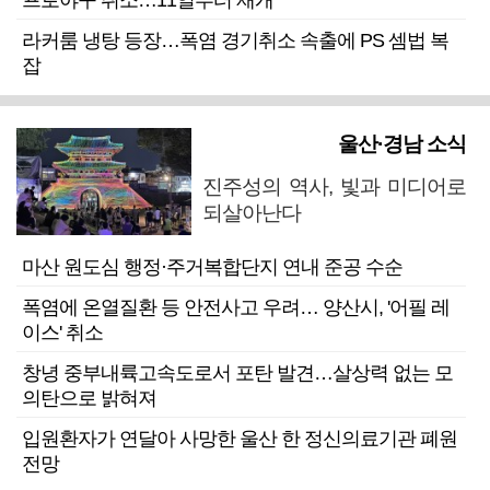
프로야구 취소…11일부터 재개
라커룸 냉탕 등장…폭염 경기취소 속출에 PS 셈법 복
잡
울산·경남 소식
진주성의 역사, 빛과 미디어로
되살아난다
마산 원도심 행정·주거복합단지 연내 준공 수순
폭염에 온열질환 등 안전사고 우려… 양산시, '어필 레
이스' 취소
창녕 중부내륙고속도로서 포탄 발견…살상력 없는 모
의탄으로 밝혀져
입원환자가 연달아 사망한 울산 한 정신의료기관 폐원
전망