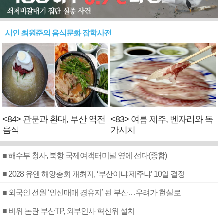
시인 최원준의 음식문화 잡학사전
<84> 관문과 환대, 부산 역전
<83> 여름 제주, 벤자리와 독
음식
가시치
■ 해수부 청사, 북항 국제여객터미널 옆에 선다(종합)
■ 2028 유엔 해양총회 개최지, ‘부산이냐 제주냐’ 10일 결정
■ 외국인 선원 ‘인신매매 경유지’ 된 부산…우려가 현실로
■ 비위 논란 부산TP, 외부인사 혁신위 설치