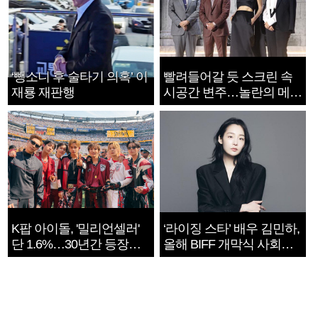
‘뺑소니 후 술타기 의혹’ 이
빨려들어갈 듯 스크린 속
재룡 재판행
시공간 변주…놀란의 메시
지는 ‘전쟁 속죄’
K팝 아이돌, '밀리언셀러'
‘라이징 스타’ 배우 김민하,
단 1.6%…30년간 등장
올해 BIFF 개막식 사회자
1182개팀 전수조사
확정