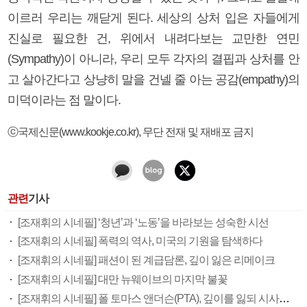
이르러 우리는 깨닫게 된다. 세상의 상처 입은 자들에게
진실로 필요한 건, 위에서 내려다보는 교만한 연민
(Sympathy)이 아니라, 우리 모두 각자의 결핍과 상처를 안
고 살아간다고 상냥히 말을 건넬 줄 아는 공감(empathy)의
미덕이라는 점 말이다.
ⓒ국제신문(www.kookje.co.kr), 무단 전재 및 재배포 금지
관련
기사
[조재휘의 시네필] ‘청년’과 ‘노동’을 바라보는 성숙한 시선
[조재휘의 시네필] 폭력의 역사, 미국의 기원을 탐색하다
[조재휘의 시네필] 패션이 된 계급담론, 깊이 잃은 리메이크
[조재휘의 시네필] 대만 뉴웨이브의 마지막 불꽃
[조재휘의 시네필] 폴 토마스 앤더슨(PTA), 깊이를 잃되 시사성을 얻다