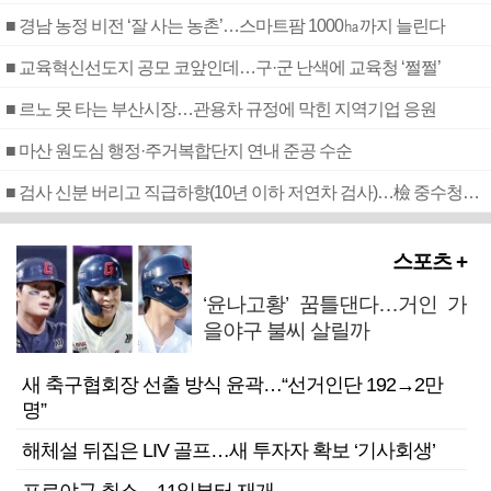
■ 경남 농정 비전 ‘잘 사는 농촌’…스마트팜 1000㏊까지 늘린다
■ 교육혁신선도지 공모 코앞인데…구·군 난색에 교육청 ‘쩔쩔’
■ 르노 못 타는 부산시장…관용차 규정에 막힌 지역기업 응원
■ 마산 원도심 행정·주거복합단지 연내 준공 수순
■ 검사 신분 버리고 직급하향(10년 이하 저연차 검사)…檢 중수청행 기피
스포츠 +
‘윤나고황’ 꿈틀댄다…거인 가
을야구 불씨 살릴까
새 축구협회장 선출 방식 윤곽…“선거인단 192→2만
명”
해체설 뒤집은 LIV 골프…새 투자자 확보 ‘기사회생’