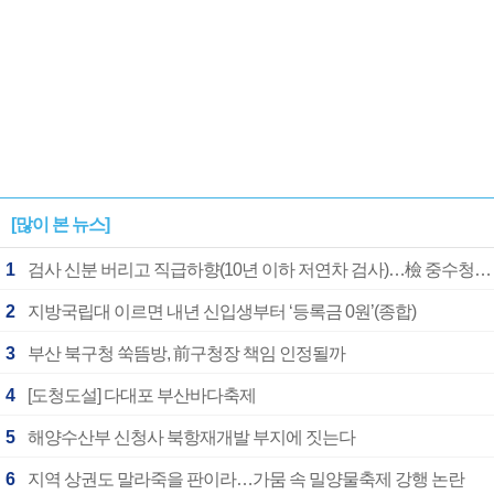
[많이 본 뉴스]
1
검사 신분 버리고 직급하향(10년 이하 저연차 검사)…檢 중수청행 기피
2
지방국립대 이르면 내년 신입생부터 ‘등록금 0원’(종합)
3
부산 북구청 쑥뜸방, 前구청장 책임 인정될까
4
[도청도설] 다대포 부산바다축제
5
해양수산부 신청사 북항재개발 부지에 짓는다
6
지역 상권도 말라죽을 판이라…가뭄 속 밀양물축제 강행 논란