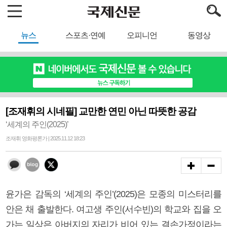
뉴스
스포츠·연예
오피니언
동영상
[조재휘의 시네필] 교만한 연민 아닌 따뜻한 공감
‘세계의 주인(2025)’
조재휘 영화평론가 | 2025.11.12 18:23
윤가은 감독의 ‘세계의 주인’(2025)은 모종의 미스터리를
안은 채 출발한다. 여고생 주인(서수빈)의 학교와 집을 오
가는 일상은 아버지의 자리가 비어 있는 결손가정이라는