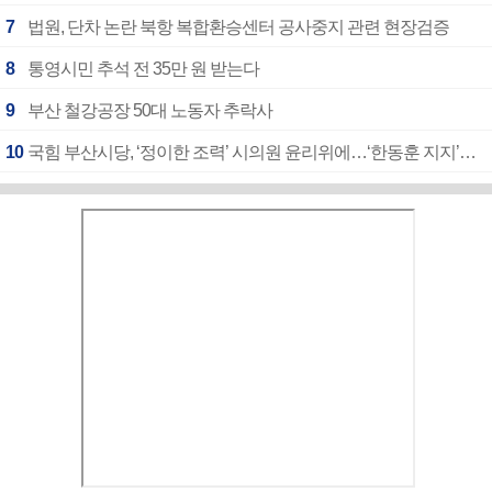
7
법원, 단차 논란 북항 복합환승센터 공사중지 관련 현장검증
8
통영시민 추석 전 35만 원 받는다
9
부산 철강공장 50대 노동자 추락사
10
국힘 부산시당, ‘정이한 조력’ 시의원 윤리위에…‘한동훈 지지’도 신고접수