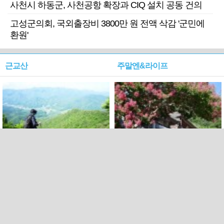
사천시 하동군, 사천공항 확장과 CIQ 설치 공동 건의
고성군의회, 국외출장비 3800만 원 전액 삭감 '군민에
환원'
근교산
주말엔&라이프
근교산&그너머…상주·문경
폭염보다 더 뜨거워라…100
청화산~시루봉
일을 붉게 불태울 ‘선비정신’
피었네
PC버전
엑스
페이스북
Copyright ⓒ 2015 All rights reserved by 국제신문