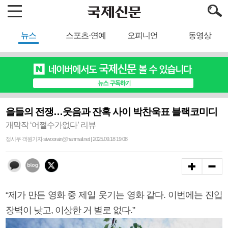
뉴스
스포츠·연예
오피니언
동영상
을들의 전쟁…웃음과 잔혹 사이 박찬욱표 블랙코미디
개막작 ‘어쩔수가없다’ 리뷰
정시우 객원기자 siwoorain@hanmail.net | 2025.09.18 19:08
“제가 만든 영화 중 제일 웃기는 영화 같다. 이번에는 진입
장벽이 낮고, 이상한 거 별로 없다.”