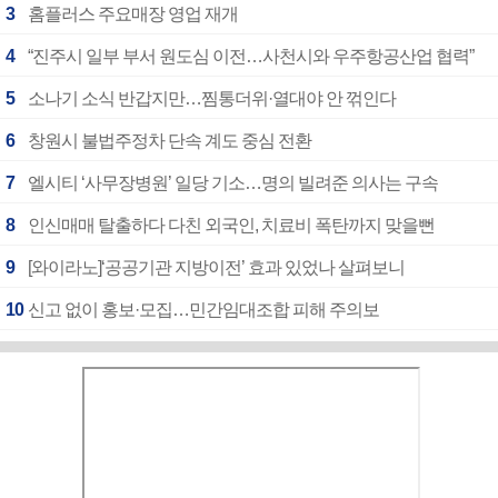
3
홈플러스 주요매장 영업 재개
4
“진주시 일부 부서 원도심 이전…사천시와 우주항공산업 협력”
5
소나기 소식 반갑지만…찜통더위·열대야 안 꺾인다
6
창원시 불법주정차 단속 계도 중심 전환
7
엘시티 ‘사무장병원’ 일당 기소…명의 빌려준 의사는 구속
8
인신매매 탈출하다 다친 외국인, 치료비 폭탄까지 맞을뻔
9
[와이라노]‘공공기관 지방이전’ 효과 있었나 살펴보니
10
신고 없이 홍보·모집…민간임대조합 피해 주의보