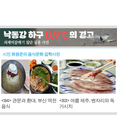
시인 최원준의 음식문화 잡학사전
<84> 관문과 환대, 부산 역전
<83> 여름 제주, 벤자리와 독
음식
가시치