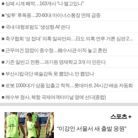
■ 상폐 시계 째깍…163개사 “나 떨고있니”
■ ‘빚투’ 후폭풍…20·60대 마이너스통장 연체 급증
■ 국내 대형로펌도 ‘생성형 AI’ 쓴다
■ 축구협회 ‘성 접대’ 의혹 일파만파…日도 의혹 연루 거론 심판 2명 조사
■ 근무여건 깜깜이 중수청…檢수사관 이직 놓고 혼란
■ 기존 일반고 전환…과기원 영재학교 3개 더 만든다
■ 부산시립극단 예술감독 못 뽑았나, 안 뽑았나
■ 로봇 1000대가 상품 입출고 척척…롯데마트 24시간 배송 자동화
■ 해수부 청사, 북항 국제여객터미널 옆에 선다(종합)
스포츠 +
“이강인 서울서 새 출발 응원”