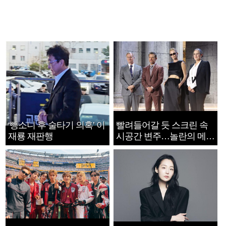
‘뺑소니 후 술타기 의혹’ 이
빨려들어갈 듯 스크린 속
재룡 재판행
시공간 변주…놀란의 메시
지는 ‘전쟁 속죄’