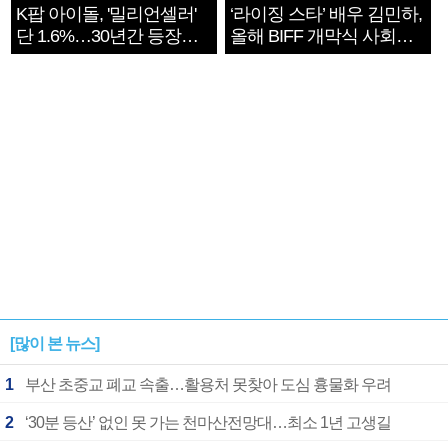
K팝 아이돌, '밀리언셀러'
‘라이징 스타’ 배우 김민하,
단 1.6%…30년간 등장
올해 BIFF 개막식 사회자
1182개팀 전수조사
확정
[많이 본 뉴스]
1
부산 초중교 폐교 속출…활용처 못찾아 도심 흉물화 우려
2
‘30분 등산’ 없인 못 가는 천마산전망대…최소 1년 고생길