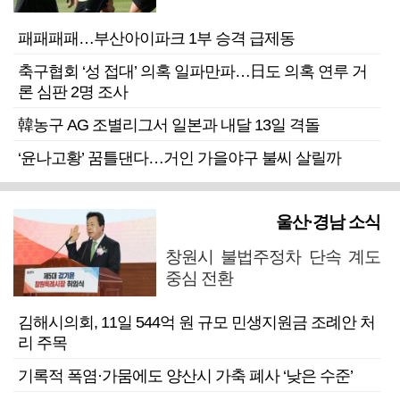
패패패패…부산아이파크 1부 승격 급제동
축구협회 ‘성 접대’ 의혹 일파만파…日도 의혹 연루 거
론 심판 2명 조사
韓농구 AG 조별리그서 일본과 내달 13일 격돌
‘윤나고황’ 꿈틀댄다…거인 가을야구 불씨 살릴까
울산·경남 소식
창원시 불법주정차 단속 계도
중심 전환
김해시의회, 11일 544억 원 규모 민생지원금 조례안 처
리 주목
기록적 폭염·가뭄에도 양산시 가축 폐사 ‘낮은 수준’