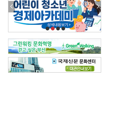
참선 /오기환
고향 /김진규
주말 영화 박스오피스
[전체보기]
‘스파이더맨’ 개봉 5일 만에 300만 돌풍…박스오피스·예매율 동시 1위
‘호프’ 개봉 11일 만에 관객 300만…‘스파이더맨’ 예매율 68.8% 1위
오늘의 운세-
[전체보기]
오늘의 운세- 2026년 8월 6일 (음 6월 24일)
오늘의 운세- 2026년 8월 5일 (음 6월 23일)
조해훈의 고전 속 이 문장
[전체보기]
입추 지났는데도 덥다며 신유안에게 보낸 박규수의 편지
불볕더위 지속되다 단비 내려 시 읊은 조선 후기 신익전