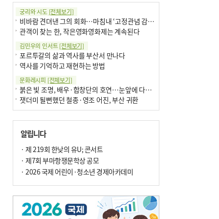
궁리와 시도
[전체보기]
비바람 견뎌낸 그의 회화…마침내 ‘고정관념 감옥’서 해방
관객이 찾는 한, 작은영화영화제는 계속된다
김민우의 인서트
[전체보기]
포르투갈의 삶과 역사를 부산서 만나다
역사를 기억하고 재현하는 방법
문화레시피
[전체보기]
붉은 빛 조명, 배우·합창단의 호연…눈앞에 다가온 부산오페라하우스
잿더미 될뻔했던 철종·영조 어진, 부산 귀환
박현주의 신간돋보기
[전체보기]
현실의 고통, 은유의 詩로 담다 外
알립니다
달구비·여우비…다양한 비 이름 外
박현주의 책 이야기
· 제 219회 한낮의 유U; 콘서트
[전체보기]
세계유산 ‘한국의 갯벌’ 얼마나 알고 있나요
· 제7회 부마항쟁문학상 공모
더위가 깨운 감각과 추억…여름! 이리 사랑할 줄이야
· 2026 국제 어린이·청소년 경제아카데미
아침의 갤러리
[전체보기]
제니스 채-푸른 냄새의 부산
문재필-여름_저녁무렵의호수
이 한편의 시조
[전체보기]