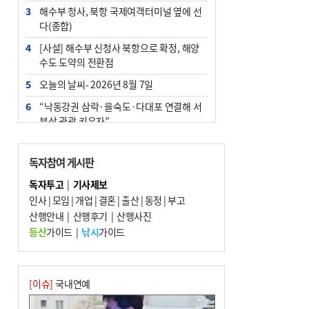
3
해수부 청사, 북항 국제여객터미널 옆에 선
다(종합)
4
[사설] 해수부 신청사 북항으로 확정, 해양
수도 도약의 전환점
5
오늘의 날씨- 2026년 8월 7일
6
“낙동강권 삼락·을숙도·다대포 연결해 서
부산 관광 키우자”
7
부울경 주말부터 비소식…‘극한 폭염’ 한풀
꺾일 듯
독자참여 게시판
8
피란마을 67년 역사인데…전교생 24명 아
독자투고
|
기사제보
미초 통폐합 기로
인사
|
모임
|
개업
|
결혼
|
출산
|
동정
|
부고
9
산행안내
교육혁신선도지 공모 코앞인데…구·군 난
|
산행후기
|
산행사진
색에 교육청 ‘쩔쩔’
등산
가이드
|
낚시
가이드
10
부산 청소년 극지탐험대 8인, 열흘간 북극
구석구석 누빈다
[이슈]
국내연예