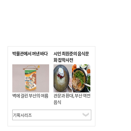
박물관에서 꺼낸 바다
시인 최원준의 음식문
화 잡학사전
벽에 걸린 부산의 여름
관문과 환대, 부산 역전
음식