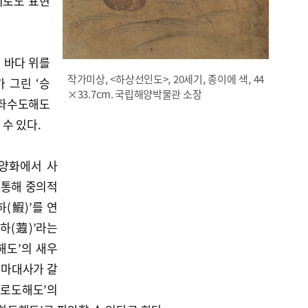
미로도 표현
 바다 위를
작가미상, <하상선인도>, 20세기, 종이에 색, 44
 그린 ‘승
×33.7cm. 국립해양박물관 소장
하좌수도해도
수 있다.
동양화에서 사
 통해 중의적
하(鰕)’를 연
하(蕸)’라는
해도’의 새우
달마대사가 갈
절로도해도’의