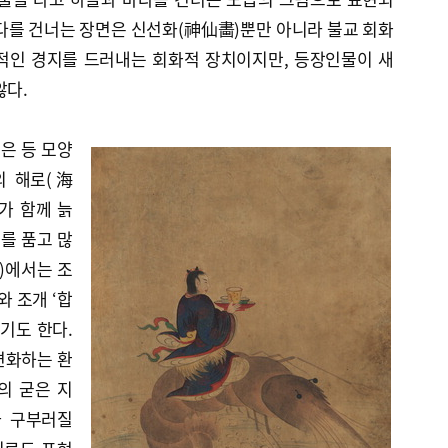
다를 건너는 장면은 신선화(神仙畵)뿐만 아니라 불교 회화
적인 경지를 드러내는 회화적 장치이지만, 등장인물이 새
않다.
은 등 모양
의 해로(海
부가 함께 늙
를 품고 많
)에서는 조
와 조개 ‘합
하기도 한다.
변화하는 환
의 굳은 지
가 구부러질