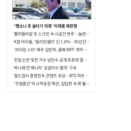
‘뺑소니 후 술타기 의혹’ 이재룡 재판행
빨려들어갈 듯 스크린 속 시공간 변주…놀란의 메시지는 ‘전쟁 속죄’
K팝 아이돌, '밀리언셀러' 단 1.6%…30년간 등장 1182개팀 전수조사
‘라이징 스타’ 배우 김민하, 올해 BIFF 개막식 사회자 확정
친일 논란 빚은 가수 남인수 공개 토론회 열린다.
박나래 전 매니저 ‘공갈미수 혐의’ 구속
월드컵서 증명한 K-콘텐츠 위상…BTS 하프타임쇼·정호연 트로피 세리머니
‘무법중년’의 사적응징 액션, 답답한 속 확 뚫어주네