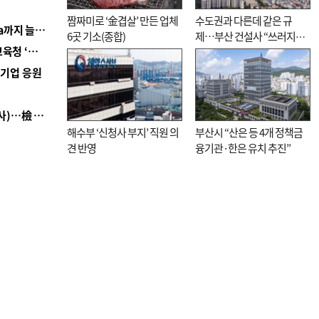
짬짜미로 ‘金겹살’ 만든 업체
수도권과 다른데 같은 규
■ 경남 농정 비전 ‘잘 사는 농촌’…스마트팜 1000㏊까지 늘린다
6곳 기소(종합)
제…부산 건설사 “쓰러지기
■ 교육혁신선도지 공모 코앞인데…구·군 난색에 교육청 ‘쩔쩔’
직전”
역기업 응원
■ 검사 신분 버리고 직급하향(10년 이하 저연차 검사)…檢 중수청행 기피
해수부 ‘신청사 부지’ 직원 의
부산시 “산은 등 4개 정책금
견 반영
융기관·한은 유치 추진”