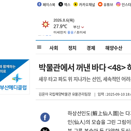
페이스북
엑스
카카오채널
유튜브
인스
사회
정치
경제
해양수산
박물관에서 꺼낸 바다 <48>
새우 타고 파도 위 지나가는 선인, 세속적인 어려
김윤아 국립해양박물관 유물관리팀장
| 입력 : 2025-09-10 18:
하상선인도(鰕上仙人圖)는 다기
인(仙人)의 모습을 그린 그림이
북 구름 복숭아 등 다양한 동