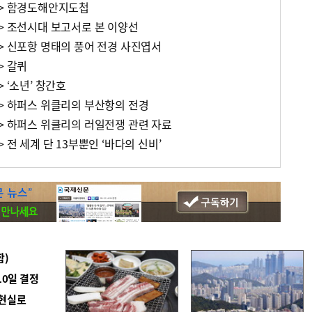
5> 함경도해안지도첩
4> 조선시대 보고서로 본 이양선
> 신포항 명태의 풍어 전경 사진엽서
> 갈퀴
 ‘소년’ 창간호
0> 하퍼스 위클리의 부산항의 전경
9> 하퍼스 위클리의 러일전쟁 관련 자료
 전 세계 단 13부뿐인 ‘바다의 신비’
합)
10일 결정
 현실로