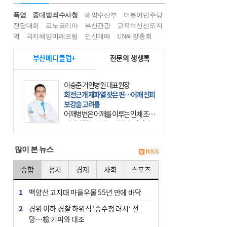
폭염
중대범죄수사청
해양수산부
더불어민주당
전당대회
르노코리아
부산관광
교육혁신선도지
역
극지해양미래포럼
인신매매
UN해양총회
부산메디클럽+
전문의 생생톡
이승준 거인병원 대표원장
회전근개 재파열 잦은 편…어깨 진피
보강술 고려를
어깨병변은 어깨를 이루는 인체 조직
에 발생하는 손상을 말한다. 여기에
는 오십견과 회전근개 증후군, 어깨
의 석회성 힘줄염 등이 있다. 국민건
많이 본 뉴스
강보험에 의하면 어깨병변
종합
정치
경제
사회
스포츠
1
백양산 고지대 마을우물 55년 만에 바닥
2
경위 이하 경찰 하위직 ‘중수청 러시’ 전
망…檢 기피와 대조