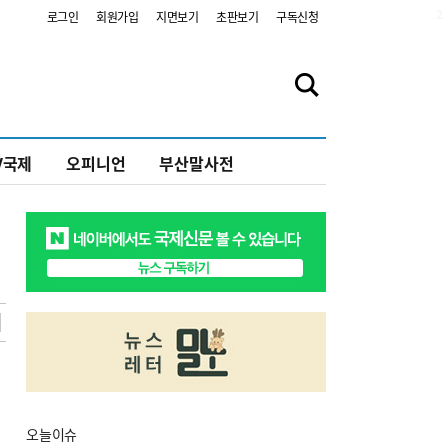
2
로그인
회원가입
지면보기
초판보기
구독신청
V국제
오피니언
부산말사전
오늘
이슈