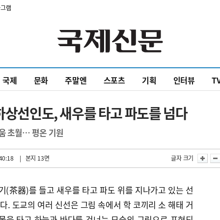
타그램
국제
문화
주말엔
스포츠
기획
인터뷰
T
 하상선인도, 새우를 타고 파도를 넘다
움 초월… 평온 기원
40:18
| 본지 13면
글자 크기
(茶器)를 들고 새우를 타고 파도 위를 지나가고 있는 선
다. 도교의 여러 신선은 그림 속에서 학 코끼리 소 해태 거
식물을 타고 하늘과 바다를 건너는 모습의 그림으로 표현되