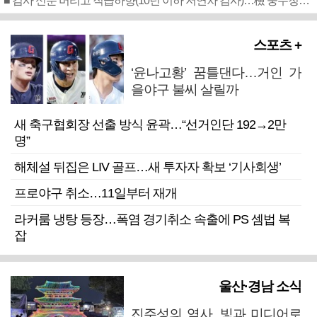
■ 검사 신분 버리고 직급하향(10년 이하 저연차 검사)…檢 중수청행 기피
스포츠 +
‘윤나고황’ 꿈틀댄다…거인 가
을야구 불씨 살릴까
새 축구협회장 선출 방식 윤곽…“선거인단 192→2만
명”
해체설 뒤집은 LIV 골프…새 투자자 확보 ‘기사회생’
프로야구 취소…11일부터 재개
라커룸 냉탕 등장…폭염 경기취소 속출에 PS 셈법 복
잡
울산·경남 소식
진주성의 역사, 빛과 미디어로