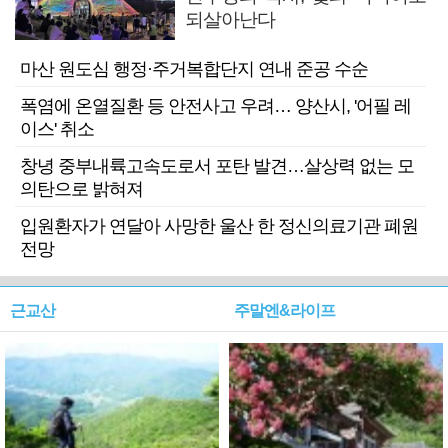
되살아난다
마산 원도심 행정·주거복합단지 연내 준공 수순
폭염에 온열질환 등 안전사고 우려… 양산시, '어필 레
이스' 취소
창녕 중부내륙고속도로서 포탄 발견…살상력 없는 모
의탄으로 밝혀져
입원환자가 연달아 사망한 울산 한 정신의료기관 폐원
전망
근교산
주말엔&라이프