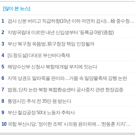
[많이 본 뉴스]
1
검사 신분 버리고 직급하향(10년 이하 저연차 검사)…檢 중수청행 기피
2
지방국립대 이르면 내년 신입생부터 ‘등록금 0원’(종합)
3
부산 북구청 쑥뜸방, 前구청장 책임 인정될까
4
[도청도설] 다대포 부산바다축제
5
해양수산부 신청사 북항재개발 부지에 짓는다
6
지역 상권도 말라죽을 판이라…가뭄 속 밀양물축제 강행 논란
7
법원, 단차 논란 북항 복합환승센터 공사중지 관련 현장검증
8
통영시민 추석 전 35만 원 받는다
9
부산 철강공장 50대 노동자 추락사
10
국힘 부산시당, ‘정이한 조력’ 시의원 윤리위에…‘한동훈 지지’도 신고접수