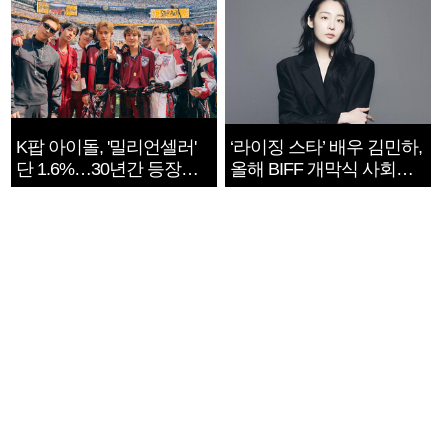
K팝 아이돌, '밀리언셀러'
‘라이징 스타’ 배우 김민하,
단 1.6%…30년간 등장
올해 BIFF 개막식 사회자
1182개팀 전수조사
확정