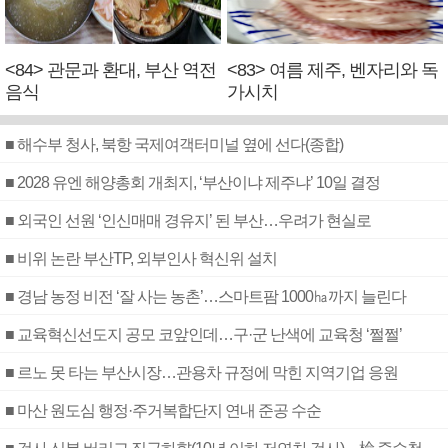
<84> 관문과 환대, 부산 역전
<83> 여름 제주, 벤자리와 독
음식
가시치
■ 해수부 청사, 북항 국제여객터미널 옆에 선다(종합)
■ 2028 유엔 해양총회 개최지, ‘부산이냐 제주냐’ 10일 결정
■ 외국인 선원 ‘인신매매 경유지’ 된 부산…우려가 현실로
■ 비위 논란 부산TP, 외부인사 혁신위 설치
■ 경남 농정 비전 ‘잘 사는 농촌’…스마트팜 1000㏊까지 늘린다
■ 교육혁신선도지 공모 코앞인데…구·군 난색에 교육청 ‘쩔쩔’
■ 르노 못 타는 부산시장…관용차 규정에 막힌 지역기업 응원
■ 마산 원도심 행정·주거복합단지 연내 준공 수순