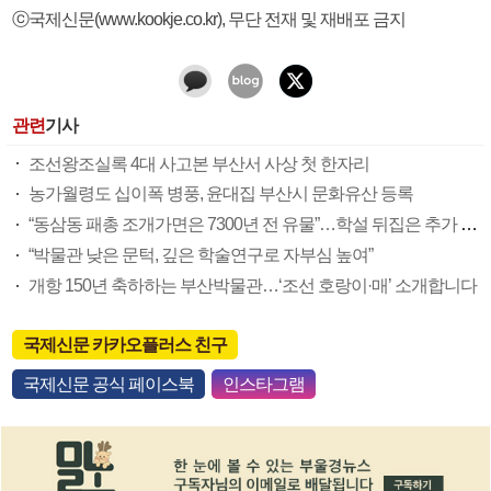
ⓒ국제신문(www.kookje.co.kr), 무단 전재 및 재배포 금지
관련
기사
조선왕조실록 4대 사고본 부산서 사상 첫 한자리
농가월령도 십이폭 병풍, 윤대집 부산시 문화유산 등록
“동삼동 패총 조개가면은 7300년 전 유물”…학설 뒤집은 추가 조사
“박물관 낮은 문턱, 깊은 학술연구로 자부심 높여”
개항 150년 축하하는 부산박물관…‘조선 호랑이·매’ 소개합니다
국제신문 카카오플러스 친구
국제신문 공식 페이스북
인스타그램