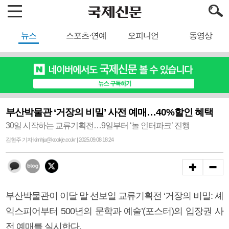
뉴스
스포츠·연예
오피니언
동영상
부산박물관 ‘거장의 비밀’ 사전 예매…40%할인 혜택
30일 시작하는 교류기획전…9일부터 ‘놀 인터파크’ 진행
김현주 기자 kimhju@kookje.co.kr | 2025.09.08 18:24
부산박물관이 이달 말 선보일 교류기획전 ‘거장의 비밀: 셰
익스피어부터 500년의 문학과 예술’(포스터)의 입장권 사
전 예매를 실시한다.