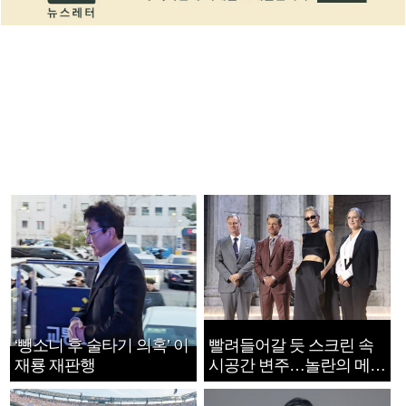
‘뺑소니 후 술타기 의혹’ 이
빨려들어갈 듯 스크린 속
재룡 재판행
시공간 변주…놀란의 메시
지는 ‘전쟁 속죄’