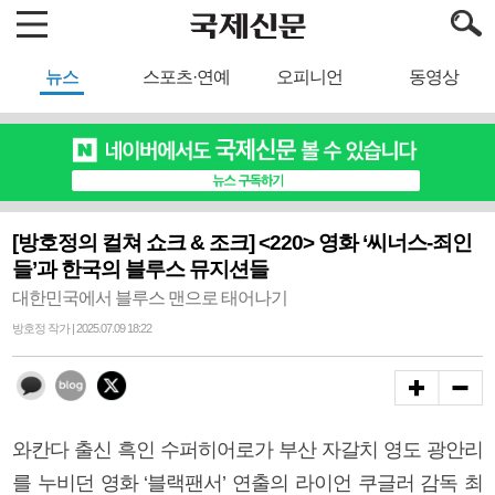
뉴스
스포츠·연예
오피니언
동영상
[방호정의 컬쳐 쇼크 & 조크] <220> 영화 ‘씨너스-죄인
들’과 한국의 블루스 뮤지션들
대한민국에서 블루스 맨으로 태어나기
방호정 작가 | 2025.07.09 18:22
와칸다 출신 흑인 수퍼히어로가 부산 자갈치 영도 광안리
를 누비던 영화 ‘블랙팬서’ 연출의 라이언 쿠글러 감독 최