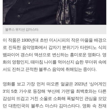
블루스 뮤지션 김마스타.
이 작품은 1930년대 초반 미시시피의 작은 마을을 배경으
로 진득한 음악영화에서 갑자기 분위기가 타란티노 식의
뱀파이어 갱스터 액션으로 변신하는 흥미로운 영화다. 영
화의 영향인지, 때마침 나이를 먹어선지 습한 무더위 속에
서도 진하고 끈적한 블루스 음악에 취해있는 중이다.
영화를 보고 가장 먼저 떠오른 얼굴은 2023년 ‘싱어게인
3’의 5호 가수로 등장해 ‘부산에 가면’을 최백호와는 다른
감성의 뜨겁고 거친 소울로 소화해 폭발적인 관심을 모았
던 대한민국의 블루스 마스타 김마스타다. 영화 속 천재