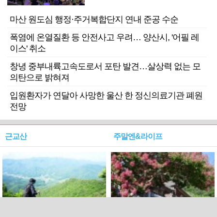
마산 원도심 행정·주거복합단지 연내 준공 수순
폭염에 온열질환 등 안전사고 우려… 양산시, '어필 레
이스' 취소
창녕 중부내륙고속도로서 포탄 발견…살상력 없는 모
의탄으로 밝혀져
입원환자가 연달아 사망한 울산 한 정신의료기관 폐원
전망
근교산
주말엔&라이프