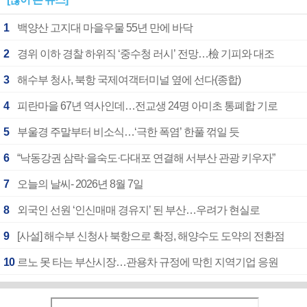
1
백양산 고지대 마을우물 55년 만에 바닥
2
경위 이하 경찰 하위직 ‘중수청 러시’ 전망…檢 기피와 대조
3
해수부 청사, 북항 국제여객터미널 옆에 선다(종합)
4
피란마을 67년 역사인데…전교생 24명 아미초 통폐합 기로
5
부울경 주말부터 비소식…‘극한 폭염’ 한풀 꺾일 듯
6
“낙동강권 삼락·을숙도·다대포 연결해 서부산 관광 키우자”
7
오늘의 날씨- 2026년 8월 7일
8
외국인 선원 ‘인신매매 경유지’ 된 부산…우려가 현실로
9
[사설] 해수부 신청사 북항으로 확정, 해양수도 도약의 전환점
10
르노 못 타는 부산시장…관용차 규정에 막힌 지역기업 응원