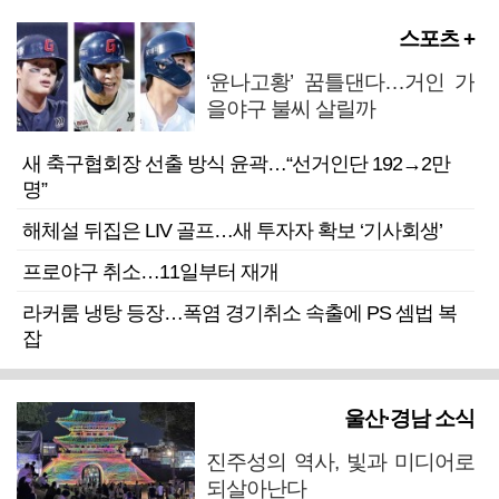
스포츠 +
‘윤나고황’ 꿈틀댄다…거인 가
을야구 불씨 살릴까
새 축구협회장 선출 방식 윤곽…“선거인단 192→2만
명”
해체설 뒤집은 LIV 골프…새 투자자 확보 ‘기사회생’
프로야구 취소…11일부터 재개
라커룸 냉탕 등장…폭염 경기취소 속출에 PS 셈법 복
잡
울산·경남 소식
진주성의 역사, 빛과 미디어로
되살아난다