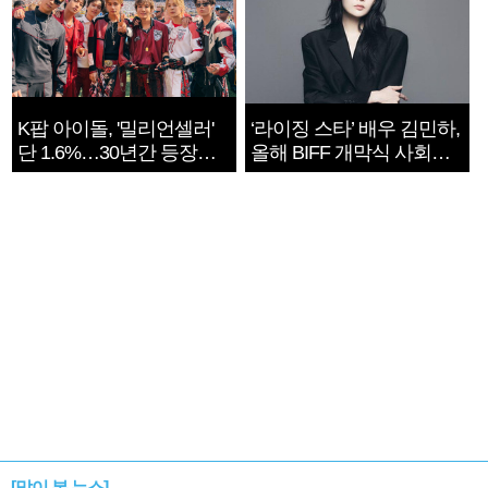
K팝 아이돌, '밀리언셀러'
‘라이징 스타’ 배우 김민하,
단 1.6%…30년간 등장
올해 BIFF 개막식 사회자
1182개팀 전수조사
확정
[많이 본 뉴스]