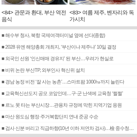
<84> 관문과 환대, 부산 역전
<83> 여름 제주, 벤자리와 독
음식
가시치
■ 해수부 청사, 북항 국제여객터미널 옆에 선다(종합)
■ 2028 유엔 해양총회 개최지, ‘부산이냐 제주냐’ 10일 결정
■ 외국인 선원 ‘인신매매 경유지’ 된 부산…우려가 현실로
■ 비위 논란 부산TP, 외부인사 혁신위 설치
■ 경남 농정 비전 ‘잘 사는 농촌’…스마트팜 1000㏊까지 늘린다
■ 교육혁신선도지 공모 코앞인데…구·군 난색에 교육청 ‘쩔쩔’
■ 르노 못 타는 부산시장…관용차 규정에 막힌 지역기업 응원
■ 마산 원도심 행정·주거복합단지 연내 준공 수순
■ 검사 신분 버리고 직급하향(10년 이하 저연차 검사)…檢 중수청행 기피