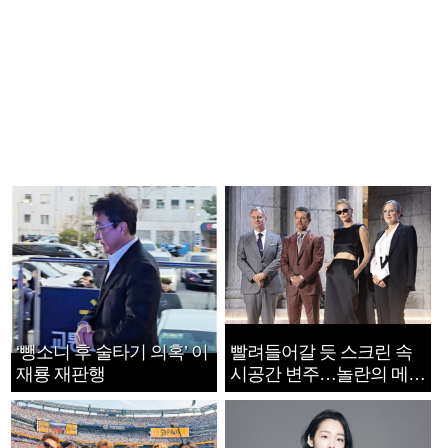
‘뺑소니 후 술타기 의혹’ 이
빨려들어갈 듯 스크린 속
재룡 재판행
시공간 변주…놀란의 메시
지는 ‘전쟁 속죄’