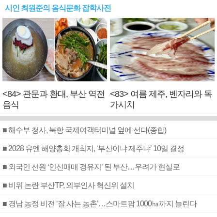
시인 최원준의 음식문화 잡학사전
<84> 관문과 환대, 부산 역전
<83> 여름 제주, 벤자리와 독
음식
가시치
■ 해수부 청사, 북항 국제여객터미널 옆에 선다(종합)
■ 2028 유엔 해양총회 개최지, ‘부산이냐 제주냐’ 10일 결정
■ 외국인 선원 ‘인신매매 경유지’ 된 부산…우려가 현실로
■ 비위 논란 부산TP, 외부인사 혁신위 설치
■ 경남 농정 비전 ‘잘 사는 농촌’…스마트팜 1000㏊까지 늘린다