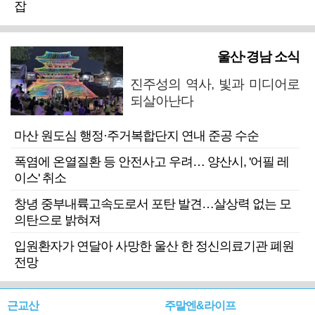
잡
울산·경남 소식
진주성의 역사, 빛과 미디어로
되살아난다
마산 원도심 행정·주거복합단지 연내 준공 수순
폭염에 온열질환 등 안전사고 우려… 양산시, '어필 레
이스' 취소
창녕 중부내륙고속도로서 포탄 발견…살상력 없는 모
의탄으로 밝혀져
입원환자가 연달아 사망한 울산 한 정신의료기관 폐원
전망
근교산
주말엔&라이프