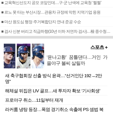
■ 교육혁신선도지 공모 코앞인데…구·군 난색에 교육청 ‘쩔쩔’
■ 르노 못 타는 부산시장…관용차 규정에 막힌 지역기업 응원
■ 마산 원도심 행정·주거복합단지 연내 준공 수순
■ 검사 신분 버리고 직급하향(10년 이하 저연차 검사)…檢 중수청행 기피
스포츠 +
‘윤나고황’ 꿈틀댄다…거인 가
을야구 불씨 살릴까
새 축구협회장 선출 방식 윤곽…“선거인단 192→2만
명”
해체설 뒤집은 LIV 골프…새 투자자 확보 ‘기사회생’
프로야구 취소…11일부터 재개
라커룸 냉탕 등장…폭염 경기취소 속출에 PS 셈법 복