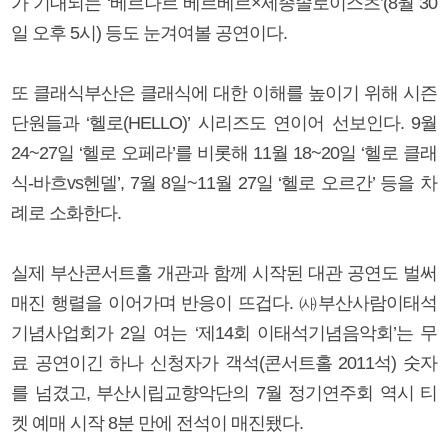
가 기대되는 ‘베르나르 베르베르×세종솔로이스츠’(8월 30
일 오후 5시) 등도 눈겨여볼 공연이다.
또 클래식부산은 클래식에 대한 이해를 높이기 위해 시즌
단원들과 ‘헬로(HELLO)’ 시리즈도 연이어 선보인다. 9월
24~27일 ‘헬로 오페라’를 비롯해 11월 18~20일 ‘헬로 클래
식-바흐vs헨델’, 7월 8일~11월 27일 ‘헬로 오르간’ 등을 차
례로 소화한다.
실제 부산콘서트홀 개관과 함께 시작된 대관 공연도 벌써
매진 행렬을 이어가며 반응이 뜨겁다. ㈔부산사람이태석
기념사업회가 2일 여는 ‘제14회 이태석기념음악회’는 무
료 공연이긴 하나 신청자가 객석(콘서트홀 2011석) 숫자
를 넘겼고, 부산시립교향악단의 7월 정기연주회 역시 티
켓 예매 시작 8분 만에 전석이 매진됐다.