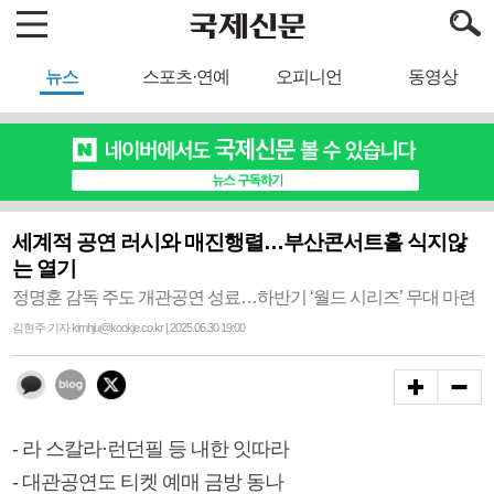
뉴스
스포츠·연예
오피니언
동영상
세계적 공연 러시와 매진행렬…부산콘서트홀 식지않
는 열기
정명훈 감독 주도 개관공연 성료…하반기 ‘월드 시리즈’ 무대 마련
김현주 기자 kimhju@kookje.co.kr | 2025.06.30 19:00
- 라 스칼라·런던필 등 내한 잇따라
- 대관공연도 티켓 예매 금방 동나