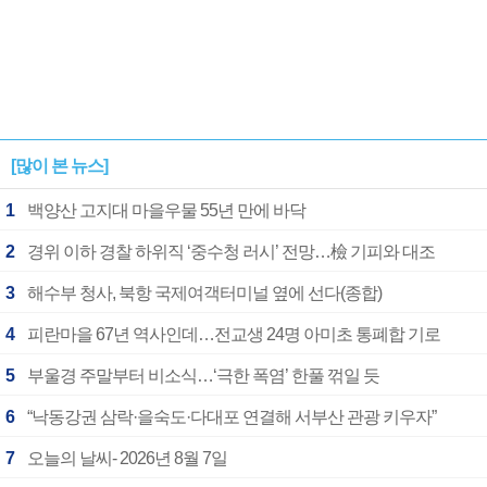
[많이 본 뉴스]
1
백양산 고지대 마을우물 55년 만에 바닥
2
경위 이하 경찰 하위직 ‘중수청 러시’ 전망…檢 기피와 대조
3
해수부 청사, 북항 국제여객터미널 옆에 선다(종합)
4
피란마을 67년 역사인데…전교생 24명 아미초 통폐합 기로
5
부울경 주말부터 비소식…‘극한 폭염’ 한풀 꺾일 듯
6
“낙동강권 삼락·을숙도·다대포 연결해 서부산 관광 키우자”
7
오늘의 날씨- 2026년 8월 7일