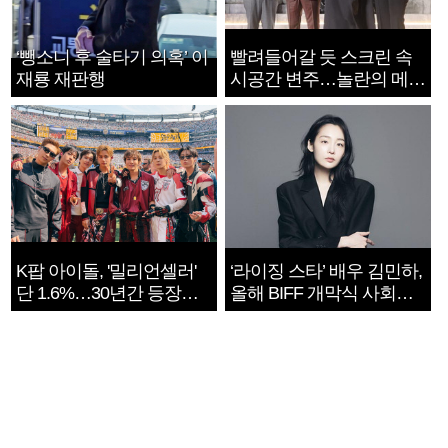
‘뺑소니 후 술타기 의혹’ 이
빨려들어갈 듯 스크린 속
재룡 재판행
시공간 변주…놀란의 메시
지는 ‘전쟁 속죄’
K팝 아이돌, '밀리언셀러'
‘라이징 스타’ 배우 김민하,
단 1.6%…30년간 등장
올해 BIFF 개막식 사회자
1182개팀 전수조사
확정