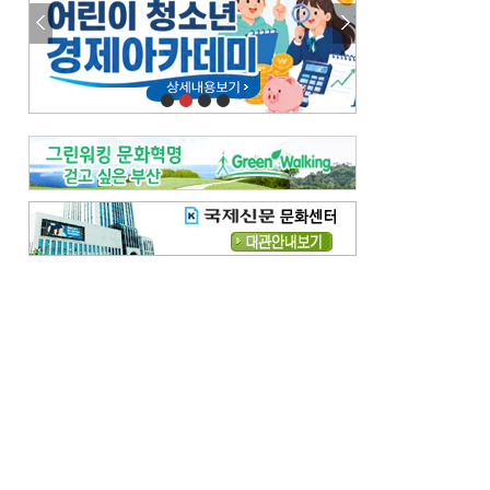
참선 /오기환
고향 /김진규
주말 영화 박스오피스
[전체보기]
‘스파이더맨’ 개봉 5일 만에 300만 돌풍…박스오피스·예매율 동시 1위
‘호프’ 개봉 11일 만에 관객 300만…‘스파이더맨’ 예매율 68.8% 1위
오늘의 운세-
[전체보기]
오늘의 운세- 2026년 8월 6일 (음 6월 24일)
오늘의 운세- 2026년 8월 5일 (음 6월 23일)
조해훈의 고전 속 이 문장
[전체보기]
입추 지났는데도 덥다며 신유안에게 보낸 박규수의 편지
불볕더위 지속되다 단비 내려 시 읊은 조선 후기 신익전