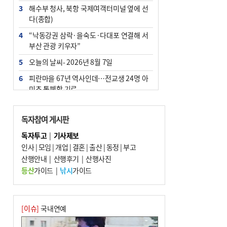
3
해수부 청사, 북항 국제여객터미널 옆에 선
다(종합)
4
“낙동강권 삼락·을숙도·다대포 연결해 서
부산 관광 키우자”
5
오늘의 날씨- 2026년 8월 7일
6
피란마을 67년 역사인데…전교생 24명 아
미초 통폐합 기로
7
[사설] 해수부 신청사 북항으로 확정, 해양
수도 도약의 전환점
독자참여 게시판
8
부울경 주말부터 비소식…‘극한 폭염’ 한풀
독자투고
|
기사제보
꺾일 듯
인사
|
모임
|
개업
|
결혼
|
출산
|
동정
|
부고
9
산행안내
외국인 선원 ‘인신매매 경유지’ 된 부산…
|
산행후기
|
산행사진
우려가 현실로
등산
가이드
|
낚시
가이드
10
르노 못 타는 부산시장…관용차 규정에 막
힌 지역기업 응원
[이슈]
국내연예