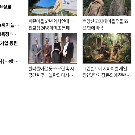
 현실로
피란마을 67년 역사인데…
백양산 고지대 마을우물 55
■ 경남 농정 비전 ‘잘 사는 농촌’…스마트팜 1000㏊까지 늘린다
전교생 24명 아미초 통폐합
년 만에 바닥
■ 교육혁신선도지 공모 코앞인데…구·군 난색에 교육청 ‘쩔쩔’
기로
역기업 응원
■ 검사 신분 버리고 직급하향(10년 이하 저연차 검사)…檢 중수청행 기피
빨려들어갈 듯 스크린 속 시
그린벨트에 서바이벌 게임
공간 변주…놀란의 메시지
장? 잇단 개장 문의에 찬반 논
는 ‘전쟁 속죄’
쟁