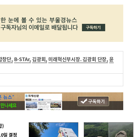
합창단
,
B-STAr
,
김광회
,
미래혁신부시장. 김광회 단장
,
윤
합)
10일 결정