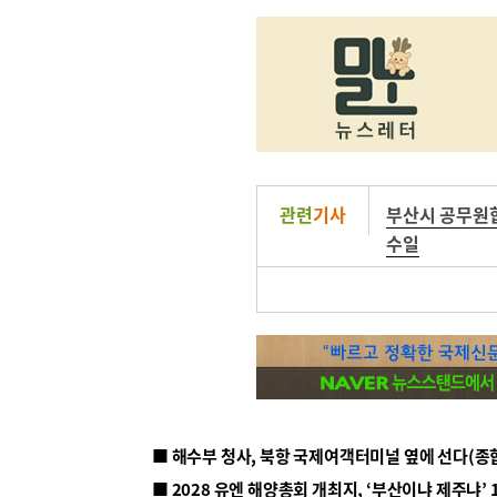
관련
기사
부산시 공무원
수일
■ 해수부 청사, 북항 국제여객터미널 옆에 선다(종
■ 2028 유엔 해양총회 개최지, ‘부산이냐 제주냐’ 