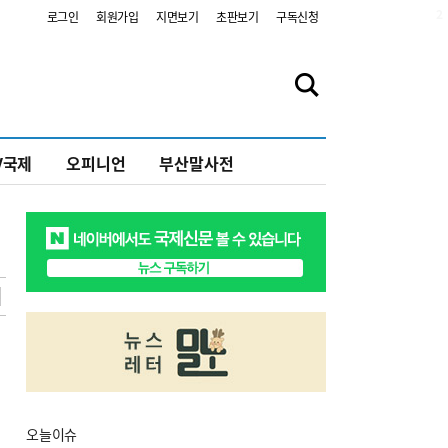
2
로그인
회원가입
지면보기
초판보기
구독신청
V국제
오피니언
부산말사전
오늘
이슈