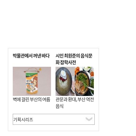
박물관에서 꺼낸 바다
시인 최원준의 음식문
화 잡학사전
벽에 걸린 부산의 여름
관문과 환대, 부산 역전
음식