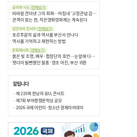
궁리와 시도
[전체보기]
비바람 견뎌낸 그의 회화…마침내 ‘고정관념 감옥’서 해방
관객이 찾는 한, 작은영화영화제는 계속된다
김민우의 인서트
[전체보기]
포르투갈의 삶과 역사를 부산서 만나다
역사를 기억하고 재현하는 방법
문화레시피
[전체보기]
붉은 빛 조명, 배우·합창단의 호연…눈앞에 다가온 부산오페라하우스
잿더미 될뻔했던 철종·영조 어진, 부산 귀환
박현주의 신간돋보기
[전체보기]
현실의 고통, 은유의 詩로 담다 外
알립니다
달구비·여우비…다양한 비 이름 外
박현주의 책 이야기
· 제 219회 한낮의 유U; 콘서트
[전체보기]
세계유산 ‘한국의 갯벌’ 얼마나 알고 있나요
· 제7회 부마항쟁문학상 공모
더위가 깨운 감각과 추억…여름! 이리 사랑할 줄이야
· 2026 국제 어린이·청소년 경제아카데미
아침의 갤러리
[전체보기]
제니스 채-푸른 냄새의 부산
문재필-여름_저녁무렵의호수
이 한편의 시조
[전체보기]