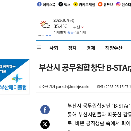
페이스북
엑스
카카오채널
유튜브
인스
사회
정치
경제
해양수산
부산시 공무원합창단 B-STA
박수현 기자
parksh@kookje.co.kr
| 입력 : 2025-05-15 07:
부산시 공무원합창단 ‘B-STA
통해 부산시민들과 따뜻한 감동을
로, 바쁜 공직생활 속에서 피