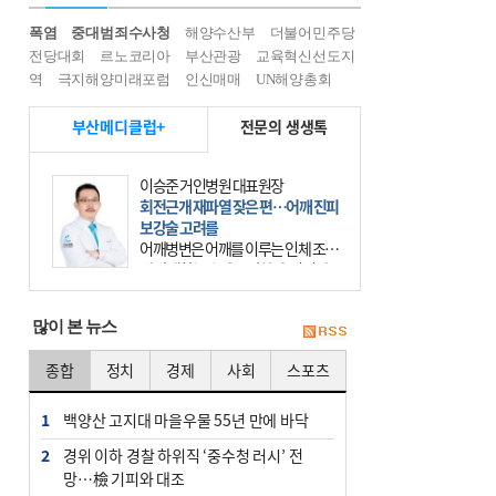
폭염
중대범죄수사청
해양수산부
더불어민주당
전당대회
르노코리아
부산관광
교육혁신선도지
역
극지해양미래포럼
인신매매
UN해양총회
부산메디클럽+
전문의 생생톡
이승준 거인병원 대표원장
회전근개 재파열 잦은 편…어깨 진피
보강술 고려를
어깨병변은 어깨를 이루는 인체 조직
에 발생하는 손상을 말한다. 여기에
는 오십견과 회전근개 증후군, 어깨
의 석회성 힘줄염 등이 있다. 국민건
많이 본 뉴스
강보험에 의하면 어깨병변
종합
정치
경제
사회
스포츠
1
백양산 고지대 마을우물 55년 만에 바닥
2
경위 이하 경찰 하위직 ‘중수청 러시’ 전
망…檢 기피와 대조