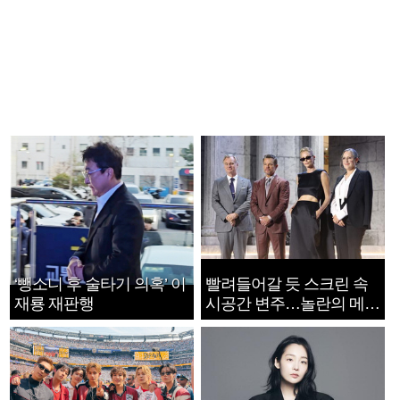
‘뺑소니 후 술타기 의혹’ 이
빨려들어갈 듯 스크린 속
재룡 재판행
시공간 변주…놀란의 메시
지는 ‘전쟁 속죄’