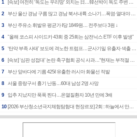
1
[속보] 여전히 ‘독도는 우리땅’ 외치는 日…韓선박이 독도 주변 해양조사 활동하자 반발
2
부산 울산 경남 구름 많고 경남 북서내륙 소나기…폭염·열대야 계속
3
부산 주유소 휘발유 평균가 ℓ당 1849원… 전주보다 3원 ↓
4
"올해 코스피 사이드카 43회 중 25회는 삼전닉스 ETF 이후 발생"
5
‘탄약 부족 사태’ 보도에 격노한 트럼프…군사기밀 유출자 색출 지시
6
[속보] ‘심판 성접대’ 논란 축구협회 공식 사과…“현재는 부적절 행위 없어”
7
부산 앞바다에 기름 425ℓ 유출한 러시아 화물선 적발
8
서울 중랑구서 흉기 난동…60대 남성 2명 사망
9
입추 지났지만 푹푹 찐다…온열질환자 10년 만에 3배
10
[2026 부산청소년극지체험탐험대 현장르포] 2회 : 하늘에서 만난 얼음의 나라