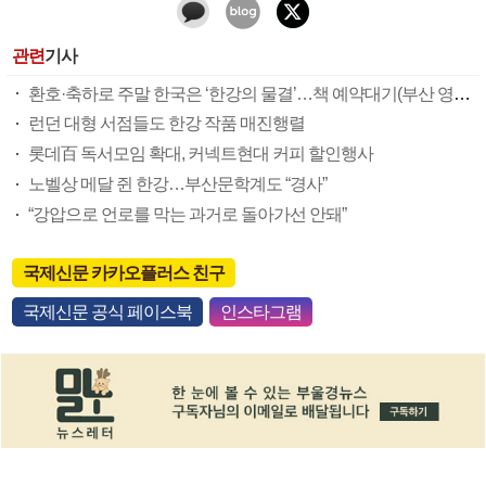
관련
기사
환호·축하로 주말 한국은 ‘한강의 물결’…책 예약대기(부산 영광도서 기준) 1~2주
런던 대형 서점들도 한강 작품 매진행렬
롯데百 독서모임 확대, 커넥트현대 커피 할인행사
노벨상 메달 쥔 한강…부산문학계도 “경사”
“강압으로 언로를 막는 과거로 돌아가선 안돼”
국제신문 카카오플러스 친구
국제신문 공식 페이스북
인스타그램