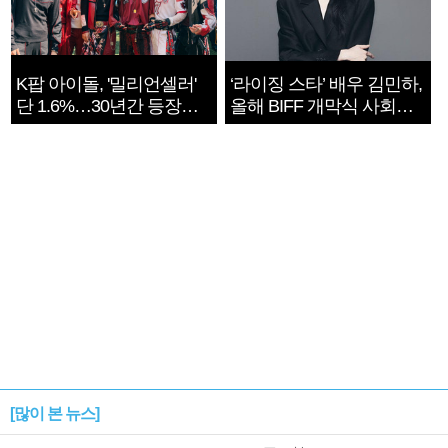
K팝 아이돌, '밀리언셀러'
‘라이징 스타’ 배우 김민하,
단 1.6%…30년간 등장
올해 BIFF 개막식 사회자
1182개팀 전수조사
확정
[많이 본 뉴스]