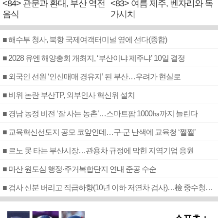
<84> 관문과 환대, 부산 역전
<83> 여름 제주, 벤자리와 독
음식
가시치
■ 해수부 청사, 북항 국제여객터미널 옆에 선다(종합)
■ 2028 유엔 해양총회 개최지, ‘부산이냐 제주냐’ 10일 결정
■ 외국인 선원 ‘인신매매 경유지’ 된 부산…우려가 현실로
■ 비위 논란 부산TP, 외부인사 혁신위 설치
■ 경남 농정 비전 ‘잘 사는 농촌’…스마트팜 1000㏊까지 늘린다
■ 교육혁신선도지 공모 코앞인데…구·군 난색에 교육청 ‘쩔쩔’
■ 르노 못 타는 부산시장…관용차 규정에 막힌 지역기업 응원
■ 마산 원도심 행정·주거복합단지 연내 준공 수순
■ 검사 신분 버리고 직급하향(10년 이하 저연차 검사)…檢 중수청행 기피