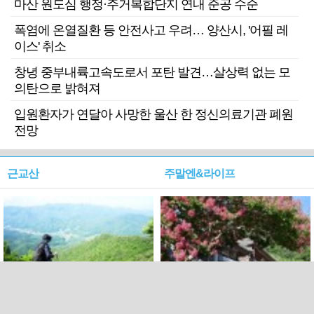
마산 원도심 행정·주거복합단지 연내 준공 수순
폭염에 온열질환 등 안전사고 우려… 양산시, '어필 레
이스' 취소
창녕 중부내륙고속도로서 포탄 발견…살상력 없는 모
의탄으로 밝혀져
입원환자가 연달아 사망한 울산 한 정신의료기관 폐원
전망
근교산
주말엔&라이프
근교산&그너머…상주·문경
폭염보다 더 뜨거워라…100