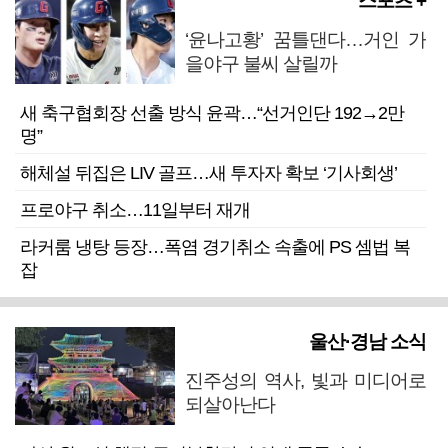
스포츠 +
‘윤나고황’ 꿈틀댄다…거인 가
을야구 불씨 살릴까
새 축구협회장 선출 방식 윤곽…“선거인단 192→2만
명”
해체설 뒤집은 LIV 골프…새 투자자 확보 ‘기사회생’
프로야구 취소…11일부터 재개
라커룸 냉탕 등장…폭염 경기취소 속출에 PS 셈법 복
잡
울산·경남 소식
진주성의 역사, 빛과 미디어로
되살아난다