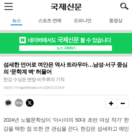
뉴스
스포츠·연예
오피니언
동영상
섬세한 언어로 껴안은 역사 트라우마…남성·서구 중심
의 ‘문학계 벽’ 허물어
한강 수상은 변방·비주류의 기적
조봉권 기자 bgjoe@kookje.co.kr | 2024.10.13 19:24
2024년 노벨문학상이 ‘아시아의 50대 초반 여성 작가’ 한
강을 택한 점 또한 큰 관심을 끈다. 한강은 섬세하고 예민