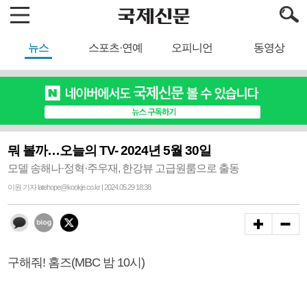
뉴스
스포츠·연예
오피니언
동영상
뭐 볼까…오늘의 TV- 2024년 5월 30일
모델 송해나·정혁·주우재, 한강뷰 고급원룸으로 출동
이원 기자 latehope@kookje.co.kr | 2024.05.29 18:38
구해줘! 홈즈(MBC 밤 10시)