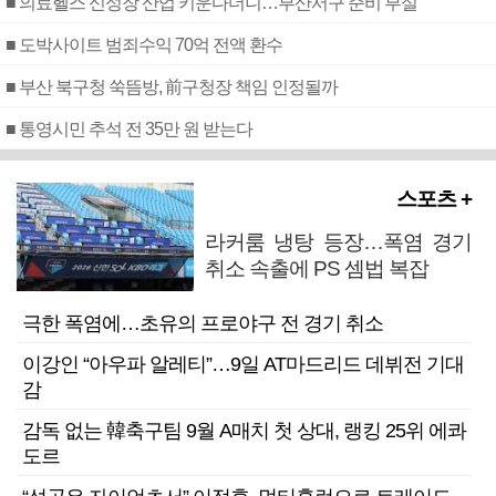
■ 의료헬스 신성장 산업 키운다더니…부산서구 준비 부실
■ 도박사이트 범죄수익 70억 전액 환수
■ 부산 북구청 쑥뜸방, 前구청장 책임 인정될까
■ 통영시민 추석 전 35만 원 받는다
스포츠 +
라커룸 냉탕 등장…폭염 경기
취소 속출에 PS 셈법 복잡
극한 폭염에…초유의 프로야구 전 경기 취소
이강인 “아우파 알레티”…9일 AT마드리드 데뷔전 기대
감
감독 없는 韓축구팀 9월 A매치 첫 상대, 랭킹 25위 에콰
도르