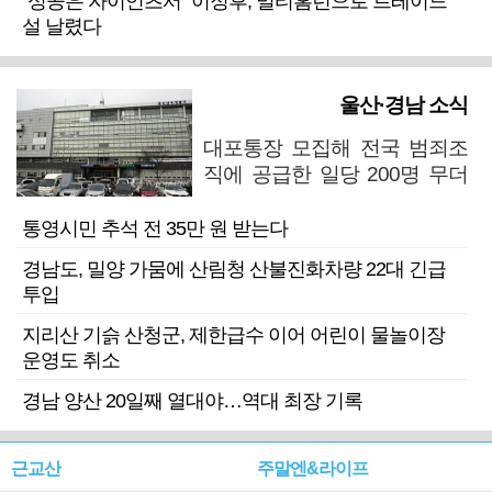
“성공은 자이언츠서” 이정후, 멀티홈런으로 트레이드
설 날렸다
울산·경남 소식
대포통장 모집해 전국 범죄조
직에 공급한 일당 200명 무더
기 검거
통영시민 추석 전 35만 원 받는다
경남도, 밀양 가뭄에 산림청 산불진화차량 22대 긴급
투입
지리산 기슭 산청군, 제한급수 이어 어린이 물놀이장
운영도 취소
경남 양산 20일째 열대야…역대 최장 기록
근교산
주말엔&라이프