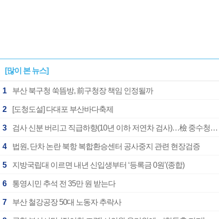
[많이 본 뉴스]
1
부산 북구청 쑥뜸방, 前구청장 책임 인정될까
2
[도청도설] 다대포 부산바다축제
3
검사 신분 버리고 직급하향(10년 이하 저연차 검사)…檢 중수청행 기피
4
법원, 단차 논란 북항 복합환승센터 공사중지 관련 현장검증
5
지방국립대 이르면 내년 신입생부터 ‘등록금 0원’(종합)
6
통영시민 추석 전 35만 원 받는다
7
부산 철강공장 50대 노동자 추락사