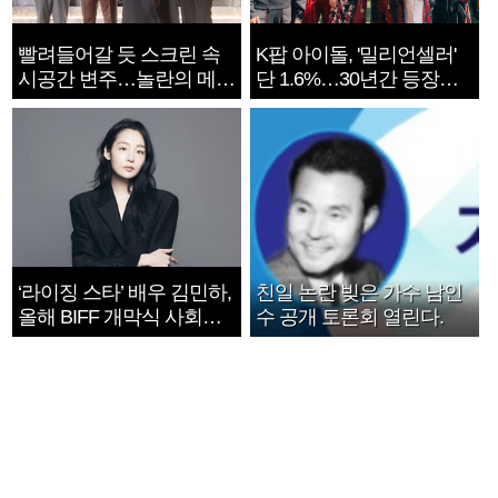
빨려들어갈 듯 스크린 속
K팝 아이돌, '밀리언셀러'
시공간 변주…놀란의 메시
단 1.6%…30년간 등장
지는 ‘전쟁 속죄’
1182개팀 전수조사
‘라이징 스타’ 배우 김민하,
친일 논란 빚은 가수 남인
올해 BIFF 개막식 사회자
수 공개 토론회 열린다.
확정