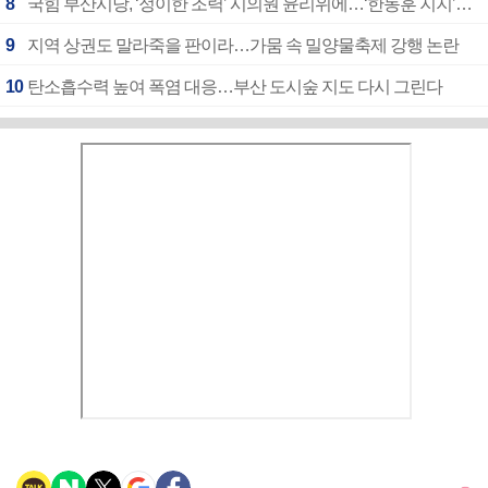
8
국힘 부산시당, ‘정이한 조력’ 시의원 윤리위에…‘한동훈 지지’도 신고접수
9
지역 상권도 말라죽을 판이라…가뭄 속 밀양물축제 강행 논란
10
탄소흡수력 높여 폭염 대응…부산 도시숲 지도 다시 그린다