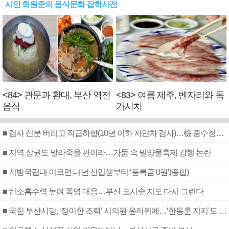
시인 최원준의 음식문화 잡학사전
<84> 관문과 환대, 부산 역전
<83> 여름 제주, 벤자리와 독
음식
가시치
■ 검사 신분 버리고 직급하향(10년 이하 저연차 검사)…檢 중수청행 기피
■ 지역 상권도 말라죽을 판이라…가뭄 속 밀양물축제 강행 논란
■ 지방국립대 이르면 내년 신입생부터 ‘등록금 0원’(종합)
■ 탄소흡수력 높여 폭염 대응…부산 도시숲 지도 다시 그린다
■ 국힘 부산시당, ‘정이한 조력’ 시의원 윤리위에…‘한동훈 지지’도 신고접수