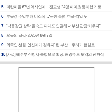
5
피란마을 67년 역사인데…전교생 24명 아미초 통폐합 기로
6
부울경 주말부터 비소식…‘극한 폭염’ 한풀 꺾일 듯
7
“낙동강권 삼락·을숙도·다대포 연결해 서부산 관광 키우자”
8
오늘의 날씨- 2026년 8월 7일
9
외국인 선원 ‘인신매매 경유지’ 된 부산…우려가 현실로
10
[사설] 해수부 신청사 북항으로 확정, 해양수도 도약의 전환점