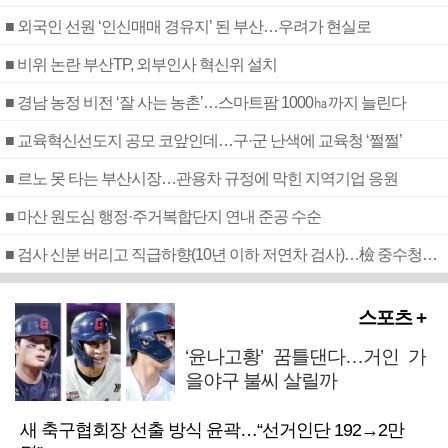
■ 외국인 선원 ‘인신매매 경유지’ 된 부산…우려가 현실로
■ 비위 논란 부산TP, 외부인사 혁신위 설치
■ 경남 농정 비전 ‘잘 사는 농촌’…스마트팜 1000㏊까지 늘린다
■ 교육혁신선도지 공모 코앞인데…구·군 난색에 교육청 ‘쩔쩔’
■ 르노 못 타는 부산시장…관용차 규정에 막힌 지역기업 응원
■ 마산 원도심 행정·주거복합단지 연내 준공 수순
■ 검사 신분 버리고 직급하향(10년 이하 저연차 검사)…檢 중수청행 기피
스포츠 +
‘윤나고황’ 꿈틀댄다…거인 가
을야구 불씨 살릴까
새 축구협회장 선출 방식 윤곽…“선거인단 192→2만