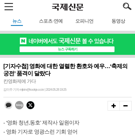
뉴스
스포츠·연예
오피니언
동영상
[기자수첩] 영화에 대한 열렬한 환호와 예우…‘축제의
궁전’ 품격이 달랐다
칸영화제에 가다
김미주 기자 mjkim@kookje.co.kr | 2024.05.28 19:25
- ‘영화 청년,동호’ 제작사 일원이자
- 영화 기자로 영광스런 기회 얻어