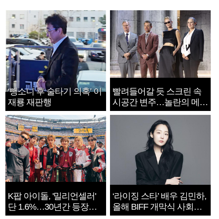
‘뺑소니 후 술타기 의혹’ 이
빨려들어갈 듯 스크린 속
재룡 재판행
시공간 변주…놀란의 메시
지는 ‘전쟁 속죄’
K팝 아이돌, '밀리언셀러'
‘라이징 스타’ 배우 김민하,
단 1.6%…30년간 등장
올해 BIFF 개막식 사회자
1182개팀 전수조사
확정