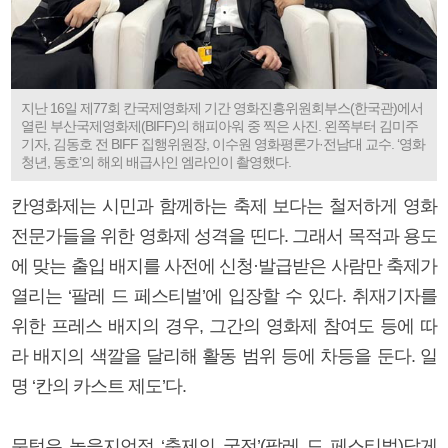
지난 16일 제77회 칸국제영화제 기간 영화진흥위원회부스(한국관)에서
열린 부산국제영화제(BIFF)의 해피아워 중 찍은 사진. 왼쪽부터 김미주
기자, 김동호 전 BIFF 집행위원장, 이수원 영화평론가·전남대 교수. ‘영화
청년, 동호’의 해외 배급사인 엠라인이 촬영했다.
칸영화제는 시민과 함께하는 축제 보다는 철저하게 영화
전문가들을 위한 영화제 성격을 띤다. 그래서 목적과 용도
에 맞는 출입 배지를 사전에 신청·발급받은 사람만 축제가
열리는 ‘팔레 드 페스티벌’에 입장할 수 있다. 취재기자를
위한 프레스 배지의 경우, 그간의 영화제 참여도 등에 따
라 배지의 색깔을 달리해 활동 범위 등에 차등을 둔다. 일
명 ‘칸의 카스트 제도’다.
문턱은 높을지언정 ‘축제의 궁전’(팔레 드 페스티벌)답게