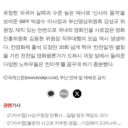
유창한 외국어 실력과 수준 높은 매너로 ‘신사의 품격’을
보여준 BIFF 박광수 이사장과 부산영상위원회 강성규 위
원장, 재치 있는 언변으로 국내외 영화인을 사로잡은 영화
진흥위원회 김동현 위원장 직무대행의 모습 역시 생생하
다. 칸영화제 출석 도장만 20회 넘게 찍어 ‘칸찬일’란 별칭
을 가진 전찬일 영화평론가가 드뷔시 극장 앞에서 들려준
다양한 노하우들은 ‘칸미주’를 꿈꾸게 하기 충분했다.
ⓒ국제신문(www.kookje.co.kr), 무단 전재 및 재배포 금지
관련
기사
[기자수첩] 사상구청장 잔혹사…일탈 방조 책임도 크다
[기자수첩] 불운의 사고로 치부한 경찰…기강해이 드러나자 여론 반전