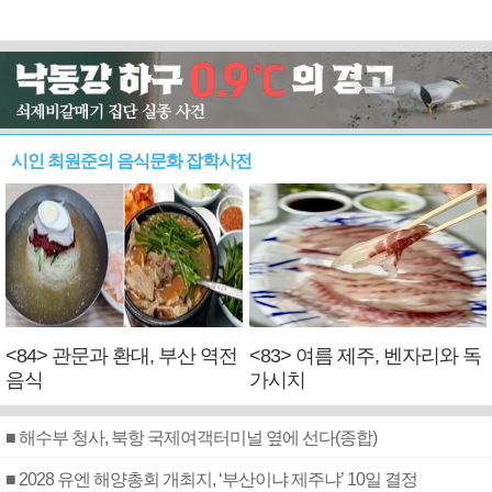
시인 최원준의 음식문화 잡학사전
<84> 관문과 환대, 부산 역전
<83> 여름 제주, 벤자리와 독
음식
가시치
■ 해수부 청사, 북항 국제여객터미널 옆에 선다(종합)
■ 2028 유엔 해양총회 개최지, ‘부산이냐 제주냐’ 10일 결정