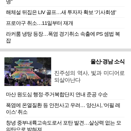
명”
해체설 뒤집은 LIV 골프…새 투자자 확보 ‘기사회생’
프로야구 취소…11일부터 재개
라커룸 냉탕 등장…폭염 경기취소 속출에 PS 셈법 복
잡
울산·경남 소식
진주성의 역사, 빛과 미디어로
되살아난다
마산 원도심 행정·주거복합단지 연내 준공 수순
폭염에 온열질환 등 안전사고 우려… 양산시, '어필 레
이스' 취소
창녕 중부내륙고속도로서 포탄 발견…살상력 없는 모
의탄으로 밝혀져