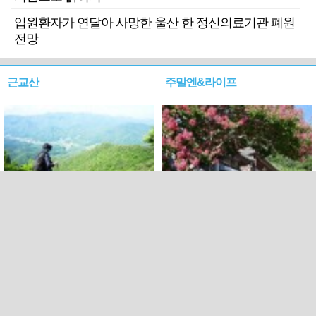
입원환자가 연달아 사망한 울산 한 정신의료기관 폐원
전망
근교산
주말엔&라이프
근교산&그너머…상주·문경
폭염보다 더 뜨거워라…100
청화산~시루봉
일을 붉게 불태울 ‘선비정신’
피었네
PC버전
엑스
페이스북
Copyright ⓒ 2015 All rights reserved by 국제신문