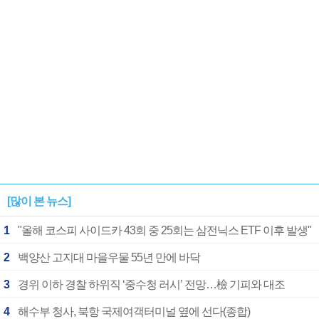
[많이 본 뉴스]
1
"올해 코스피 사이드카 43회 중 25회는 삼전닉스 ETF 이후 발생"
2
백양산 고지대 마을우물 55년 만에 바닥
3
경위 이하 경찰 하위직 ‘중수청 러시’ 전망…檢 기피와 대조
4
해수부 청사, 북항 국제여객터미널 옆에 선다(종합)