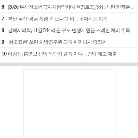
6
[2026 부산청소년극지체험탐험대 현장르포] 3회 : 석탄 탄광촌에서 북극 연구의 중심지로
7
부산·울산·경남 폭염 속 소나기·비…무더위는 지속
8
김해시의회, 11일 544억 원 규모 민생지원금 조례안 처리 주목
9
‘혐오표현’ 쓰면 지방공무원 최대 파면까지 중징계
10
이임생, 홍명보 선임 독단적 결정 아냐…면담 메모 제출