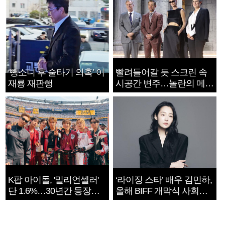
‘뺑소니 후 술타기 의혹’ 이
빨려들어갈 듯 스크린 속
재룡 재판행
시공간 변주…놀란의 메시
지는 ‘전쟁 속죄’
K팝 아이돌, '밀리언셀러'
‘라이징 스타’ 배우 김민하,
단 1.6%…30년간 등장
올해 BIFF 개막식 사회자
1182개팀 전수조사
확정