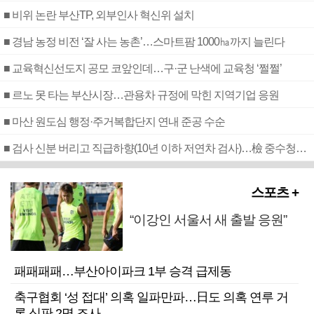
■ 비위 논란 부산TP, 외부인사 혁신위 설치
■ 경남 농정 비전 ‘잘 사는 농촌’…스마트팜 1000㏊까지 늘린다
■ 교육혁신선도지 공모 코앞인데…구·군 난색에 교육청 ‘쩔쩔’
■ 르노 못 타는 부산시장…관용차 규정에 막힌 지역기업 응원
■ 마산 원도심 행정·주거복합단지 연내 준공 수순
■ 검사 신분 버리고 직급하향(10년 이하 저연차 검사)…檢 중수청행 기피
스포츠 +
“이강인 서울서 새 출발 응원”
패패패패…부산아이파크 1부 승격 급제동
축구협회 ‘성 접대’ 의혹 일파만파…日도 의혹 연루 거
론 심판 2명 조사