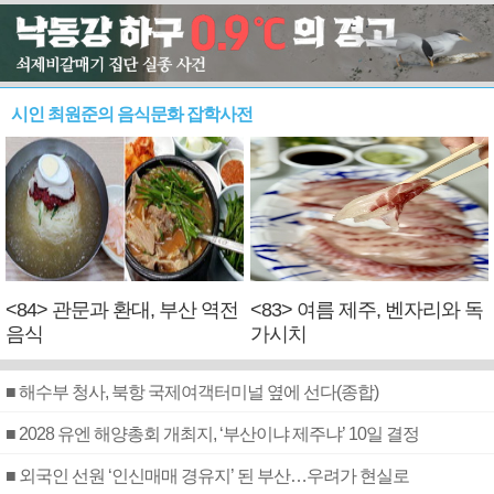
시인 최원준의 음식문화 잡학사전
<84> 관문과 환대, 부산 역전
<83> 여름 제주, 벤자리와 독
음식
가시치
■ 해수부 청사, 북항 국제여객터미널 옆에 선다(종합)
■ 2028 유엔 해양총회 개최지, ‘부산이냐 제주냐’ 10일 결정
■ 외국인 선원 ‘인신매매 경유지’ 된 부산…우려가 현실로