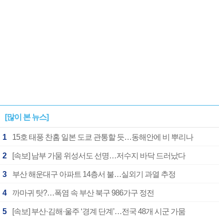
[많이 본 뉴스]
1
15호 태풍 찬홈 일본 도쿄 관통할 듯…동해안에 비 뿌리나
2
[속보] 남부 가뭄 위성서도 선명…저수지 바닥 드러났다
3
부산 해운대구 아파트 14층서 불…실외기 과열 추정
4
까마귀 탓?…폭염 속 부산 북구 986가구 정전
5
[속보] 부산·김해·울주 ‘경계 단계’…전국 48개 시군 가뭄