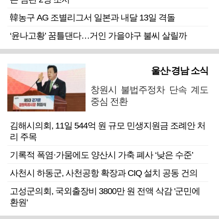
韓농구 AG 조별리그서 일본과 내달 13일 격돌
‘윤나고황’ 꿈틀댄다…거인 가을야구 불씨 살릴까
울산·경남 소식
창원시 불법주정차 단속 계도
중심 전환
김해시의회, 11일 544억 원 규모 민생지원금 조례안 처
리 주목
기록적 폭염·가뭄에도 양산시 가축 폐사 ‘낮은 수준’
사천시 하동군, 사천공항 확장과 CIQ 설치 공동 건의
고성군의회, 국외출장비 3800만 원 전액 삭감 '군민에
환원'