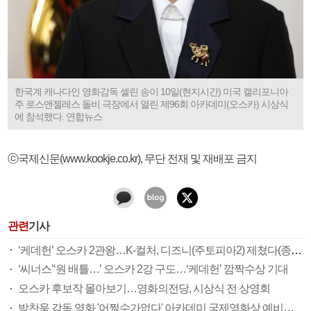
한국계 캐나다인 영화감독 셀린 송이 10일(현지시간) 미국 캘리포니아
주 로스앤젤레스 돌비 극장에서 열린 제96회 아카데미(오스카) 시상식
에 참석했다. 연합뉴스
ⓒ국제신문(www.kookje.co.kr), 무단 전재 및 재배포 금지
관련
기사
‘케데헌’ 오스카 2관왕…K-컬처, 디즈니(주토피아2) 제쳤다(종합)
‘씨너스’‘원 배틀…’ 오스카 2강 구도…‘케데헌’ 깜짝수상 기대
오스카 후보작 몰아보기…영화의전당, 시상식 전 상영회
박찬욱 감독 영화 '어쩔수가없다' 아카데미 국제영화상 예비후보 올라