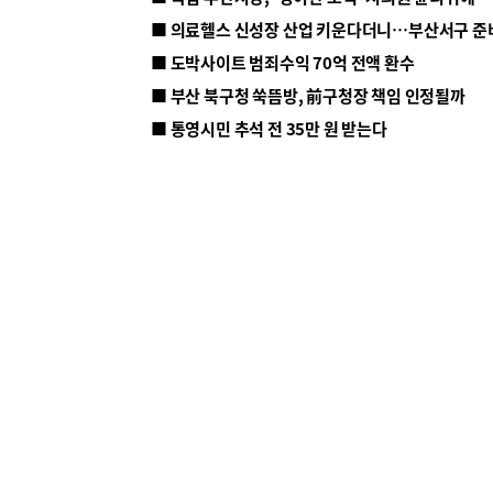
■ 의료헬스 신성장 산업 키운다더니…부산서구 준
■ 도박사이트 범죄수익 70억 전액 환수
■ 부산 북구청 쑥뜸방, 前구청장 책임 인정될까
■ 통영시민 추석 전 35만 원 받는다