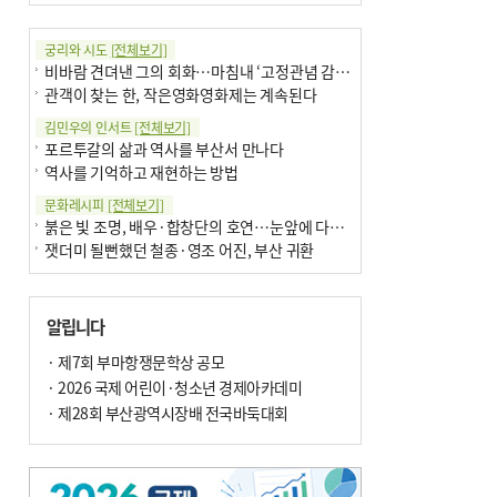
궁리와 시도
[전체보기]
비바람 견뎌낸 그의 회화…마침내 ‘고정관념 감옥’서 해방
관객이 찾는 한, 작은영화영화제는 계속된다
김민우의 인서트
[전체보기]
포르투갈의 삶과 역사를 부산서 만나다
역사를 기억하고 재현하는 방법
문화레시피
[전체보기]
붉은 빛 조명, 배우·합창단의 호연…눈앞에 다가온 부산오페라하우스
잿더미 될뻔했던 철종·영조 어진, 부산 귀환
박현주의 신간돋보기
[전체보기]
달구비·여우비…다양한 비 이름 外
알립니다
6·25 세계에 알린 女 종군기자 外
박현주의 책 이야기
· 제7회 부마항쟁문학상 공모
[전체보기]
더위가 깨운 감각과 추억…여름! 이리 사랑할 줄이야
· 2026 국제 어린이·청소년 경제아카데미
차세대 축구황제는? 월드컵 아는만큼 보여요
· 제28회 부산광역시장배 전국바둑대회
아침의 갤러리
[전체보기]
제니스 채-푸른 냄새의 부산
문재필-여름_저녁무렵의호수