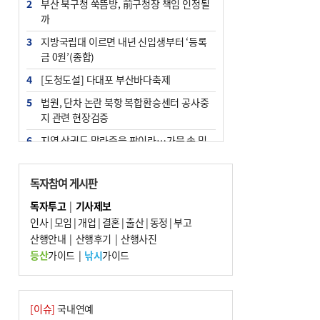
2
부산 북구청 쑥뜸방, 前구청장 책임 인정될
까
3
지방국립대 이르면 내년 신입생부터 ‘등록
금 0원’(종합)
4
[도청도설] 다대포 부산바다축제
5
법원, 단차 논란 북항 복합환승센터 공사중
지 관련 현장검증
6
지역 상권도 말라죽을 판이라…가뭄 속 밀
양물축제 강행 논란
7
통영시민 추석 전 35만 원 받는다
독자참여 게시판
8
해양수산부 신청사 북항재개발 부지에 짓
독자투고
|
기사제보
는다
인사
|
모임
|
개업
|
결혼
|
출산
|
동정
|
부고
9
산행안내
부산 철강공장 50대 노동자 추락사
|
산행후기
|
산행사진
등산
가이드
|
낚시
가이드
10
국힘 부산시당, ‘정이한 조력’ 시의원 윤리
위에…‘한동훈 지지’도 신고접수
[이슈]
국내연예