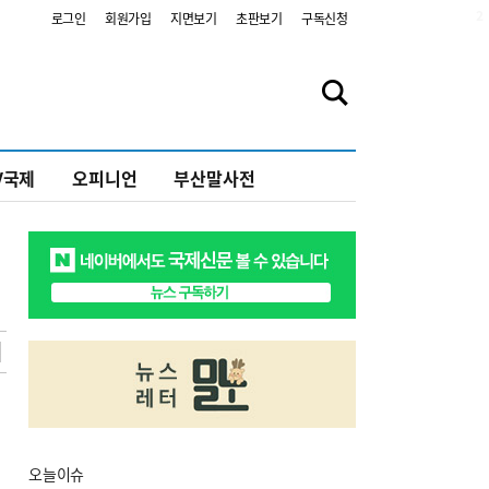
2
로그인
회원가입
지면보기
초판보기
구독신청
V국제
오피니언
부산말사전
오늘
이슈