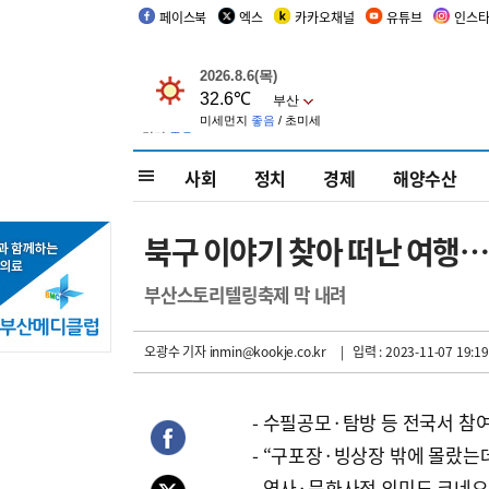
페이스북
엑스
카카오채널
유튜브
인스
사회
정치
경제
해양수산
북구 이야기 찾아 떠난 여행…
부산스토리텔링축제 막 내려
오광수 기자
inmin@kookje.co.kr
| 입력 : 2023-11-07 19:19
- 수필공모·탐방 등 전국서 참
- “구포장·빙상장 밖에 몰랐는
- 역사·문화사적 의미도 크네요