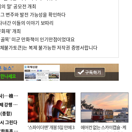
의 말’ 공모전 개최
, 그 변주와 발전 가능성을 확인하다
 다녀간 이들의 이야기 보따리
문화재’ 개최
방 골목’ 미군 만화책이 인기만점이었대요
T(대체불가토큰)는 복제 불가능한 저작권 증명서랍니다
■ 검사 신분 버리고 직급하향(10년 이하 저연차 검사)…檢 중수청행 기피
■ 지역 상권도 말라죽을 판이라…가뭄 속 밀양물축제 강행 논란
(종합)
다시 그린다
‘스파이더맨’ 개봉 5일 만에 3
에어컨 없는 스카이캡슐·케
■ 국힘 부산시당, ‘정이한 조력’ 시의원 윤리위에…‘한동훈 지지’도 신고접수