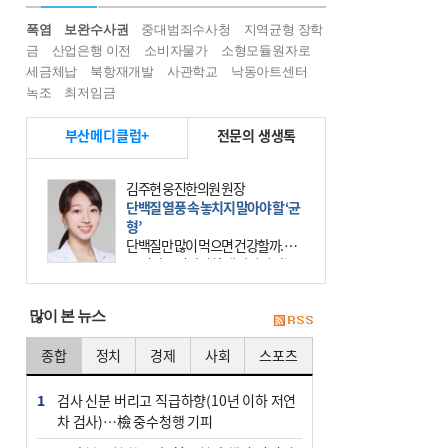
폭염
보완수사권
중대범죄수사청
지역균형 장학
금
산업은행 이전
소비자물가
소형모듈원자로
세금체납
북항재개발
사관학교
낙동아트센터
녹조
최저임금
부산메디클럽+
전문의 생생톡
김주현 웅진한의원 원장
단백질 열풍 속 놓치지 말아야 할 ‘균
형’
단백질만 많이 먹으면 건강할까. 요
즘 건강을 이야기할 때 빠지지 않는
키워드가 단백질이다. 헬스장을 다니
는 젊은 층부터 기초체력을 챙기려는
많이 본 뉴스
중·장년층까지 모두 “
종합
정치
경제
사회
스포츠
1
검사 신분 버리고 직급하향(10년 이하 저연
차 검사)…檢 중수청행 기피