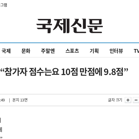
타그램
국제
문화
주말엔
스포츠
기획
인터뷰
T
“참가자 점수는요 10점 만점에 9.8점”
:49
| 본지 13면
글자 크기
여
데
”