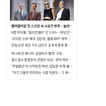
빨려들어갈 듯 스크린 속 시공간 변주…놀란의 메시지는 ‘전쟁 속죄’
K팝 아이돌, '밀리언셀러' 단 1.6%…30년간 등장 1182개팀 전수조사
‘라이징 스타’ 배우 김민하, 올해 BIFF 개막식 사회자 확정
친일 논란 빚은 가수 남인수 공개 토론회 열린다.
박나래 전 매니저 ‘공갈미수 혐의’ 구속
월드컵서 증명한 K-콘텐츠 위상…BTS 하프타임쇼·정호연 트로피 세리머니
‘무법중년’의 사적응징 액션, 답답한 속 확 뚫어주네
“자기 고통만 연민하는 극중 허문오…그 찌질함까지 안아주고파”