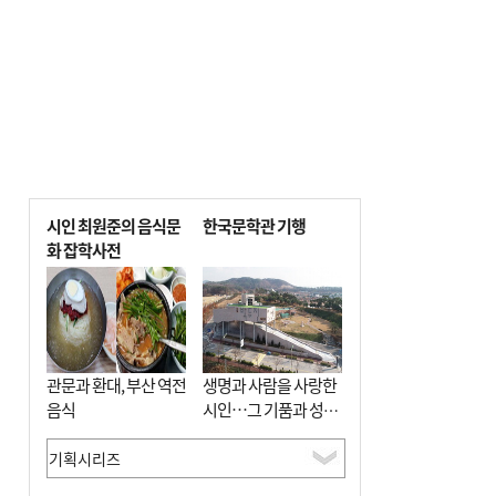
시인 최원준의 음식문
한국문학관 기행
화 잡학사전
관문과 환대, 부산 역전
생명과 사람을 사랑한
음식
시인…그 기품과 성실
함이 보존된 장소