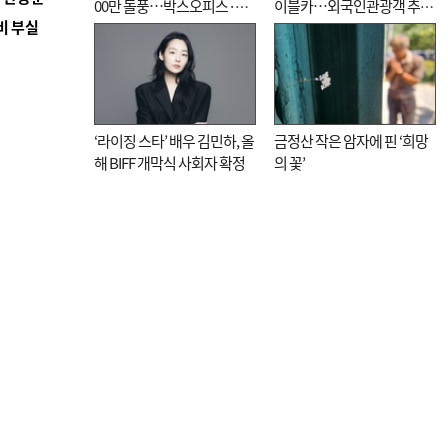
00만 돌풍…박스오피스·예
이블카…외국인관광객 추억
비 부실
매율 동시 1위
대신 고역 될라
‘라이징 스타’ 배우 김민하, 올
금정산 작은 암자에 핀 ‘희망
해 BIFF 개막식 사회자 확정
의 꽃’