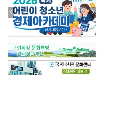
이 한편의 시조
[전체보기]
참선 /오기환
고향 /김진규
주말 영화 박스오피스
[전체보기]
‘스파이더맨’ 개봉 5일 만에 300만 돌풍…박스오피스·예매율 동시 1위
‘호프’ 개봉 11일 만에 관객 300만…‘스파이더맨’ 예매율 68.8% 1위
오늘의 운세-
[전체보기]
오늘의 운세- 2026년 8월 6일 (음 6월 24일)
오늘의 운세- 2026년 8월 5일 (음 6월 23일)
조해훈의 고전 속 이 문장
[전체보기]
입추 지났는데도 덥다며 신유안에게 보낸 박규수의 편지
불볕더위 지속되다 단비 내려 시 읊은 조선 후기 신익전