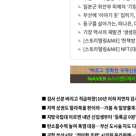
일본군 위안부 피해자 ‘기림
부산에 ‘이야기 옷’ 입히기
동구를 살아가는, 떠나온,
기장 역사의 재발견 ‘생생
[스토리텔링&NIE] ‘헌책
[스토리텔링&NIE] NF
■ 지방국립대 이르면 내년 신입생부터 ‘등록금 0원’
■ 탄소흡수력 높여 폭염 대응…부산 도시숲 지도 