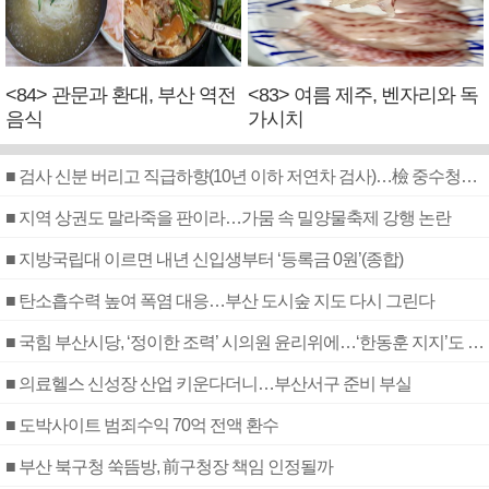
<84> 관문과 환대, 부산 역전
<83> 여름 제주, 벤자리와 독
음식
가시치
■ 검사 신분 버리고 직급하향(10년 이하 저연차 검사)…檢 중수청행 기피
■ 지역 상권도 말라죽을 판이라…가뭄 속 밀양물축제 강행 논란
■ 지방국립대 이르면 내년 신입생부터 ‘등록금 0원’(종합)
■ 탄소흡수력 높여 폭염 대응…부산 도시숲 지도 다시 그린다
■ 국힘 부산시당, ‘정이한 조력’ 시의원 윤리위에…‘한동훈 지지’도 신고접수
■ 의료헬스 신성장 산업 키운다더니…부산서구 준비 부실
■ 도박사이트 범죄수익 70억 전액 환수
■ 부산 북구청 쑥뜸방, 前구청장 책임 인정될까