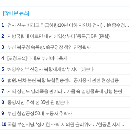
[많이 본 뉴스]
1
검사 신분 버리고 직급하향(10년 이하 저연차 검사)…檢 중수청행 기피
2
지방국립대 이르면 내년 신입생부터 ‘등록금 0원’(종합)
3
부산 북구청 쑥뜸방, 前구청장 책임 인정될까
4
[도청도설] 다대포 부산바다축제
5
해양수산부 신청사 북항재개발 부지에 짓는다
6
법원, 단차 논란 북항 복합환승센터 공사중지 관련 현장검증
7
지역 상권도 말라죽을 판이라…가뭄 속 밀양물축제 강행 논란
8
통영시민 추석 전 35만 원 받는다
9
부산 철강공장 50대 노동자 추락사
10
국힘 부산시당, ‘정이한 조력’ 시의원 윤리위에…‘한동훈 지지’도 신고접수