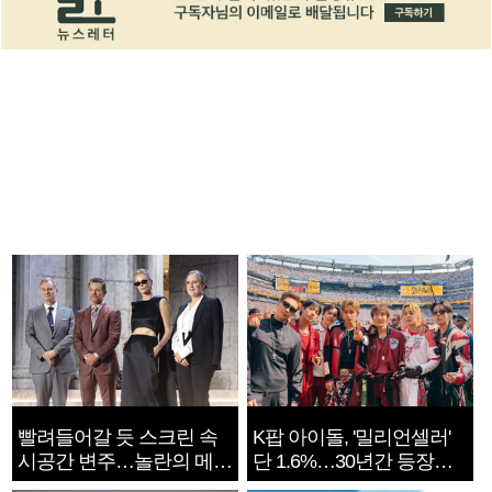
빨려들어갈 듯 스크린 속
K팝 아이돌, '밀리언셀러'
시공간 변주…놀란의 메시
단 1.6%…30년간 등장
지는 ‘전쟁 속죄’
1182개팀 전수조사