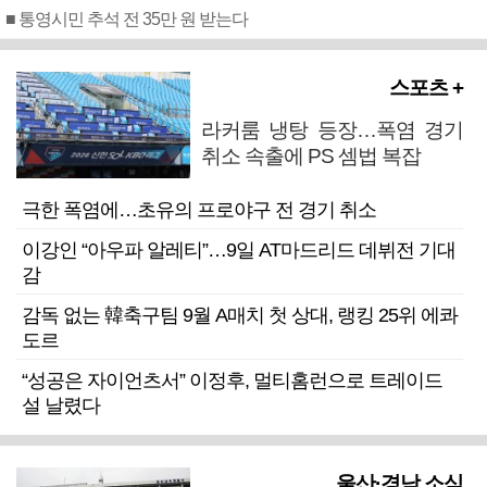
■ 통영시민 추석 전 35만 원 받는다
스포츠 +
라커룸 냉탕 등장…폭염 경기
취소 속출에 PS 셈법 복잡
극한 폭염에…초유의 프로야구 전 경기 취소
이강인 “아우파 알레티”…9일 AT마드리드 데뷔전 기대
감
감독 없는 韓축구팀 9월 A매치 첫 상대, 랭킹 25위 에콰
도르
“성공은 자이언츠서” 이정후, 멀티홈런으로 트레이드
설 날렸다
울산·경남 소식