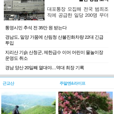
대포통장 모집해 전국 범죄조
직에 공급한 일당 200명 무더
기 검거
통영시민 추석 전 35만 원 받는다
경남도, 밀양 가뭄에 산림청 산불진화차량 22대 긴급
투입
지리산 기슭 산청군, 제한급수 이어 어린이 물놀이장
운영도 취소
경남 양산 20일째 열대야…역대 최장 기록
근교산
주말엔&라이프