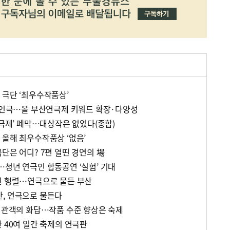
 극단 ‘최우수작품상’
 1인극…올 부산연극제 키워드 확장·다양성
연극제’ 폐막…대상작은 없었다(종합)
 올해 최우수작품상 ‘없음’
단은 어디? 7편 열띤 경연의 場
…청년 연극인 합동공연 ‘실험’ 기대
진 행렬…연극으로 물든 부산
, 연극으로 물든다
만 관객의 화답…작품 수준 향상은 숙제
 40여 일간 축제의 연극판