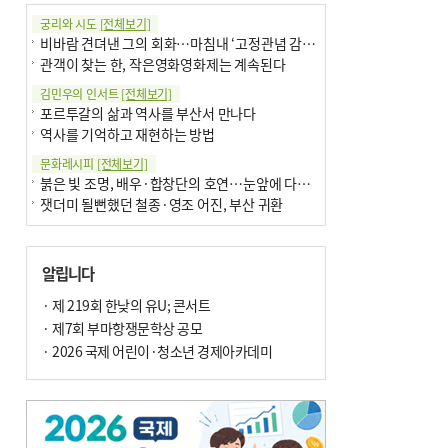
궁리와 시도
[전체보기]
비바람 견뎌낸 그의 회화…마침내 ‘고정관념 감옥’서 해방
관객이 찾는 한, 작은영화영화제는 계속된다
김민우의 인서트
[전체보기]
포르투갈의 삶과 역사를 부산서 만나다
역사를 기억하고 재현하는 방법
문화레시피
[전체보기]
붉은 빛 조명, 배우·합창단의 호연…눈앞에 다가온 부산오페라하우스
잿더미 될뻔했던 철종·영조 어진, 부산 귀환
박현주의 신간돋보기
[전체보기]
현실의 고통, 은유의 詩로 담다 外
알립니다
달구비·여우비…다양한 비 이름 外
박현주의 책 이야기
· 제 219회 한낮의 유U; 콘서트
[전체보기]
세계유산 ‘한국의 갯벌’ 얼마나 알고 있나요
· 제7회 부마항쟁문학상 공모
더위가 깨운 감각과 추억…여름! 이리 사랑할 줄이야
· 2026 국제 어린이·청소년 경제아카데미
아침의 갤러리
[전체보기]
제니스 채-푸른 냄새의 부산
문재필-여름_저녁무렵의호수
이 한편의 시조
[전체보기]