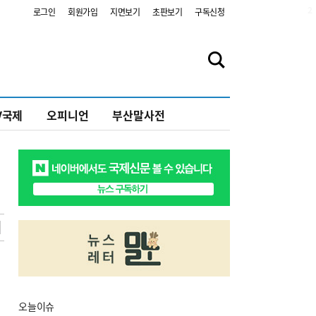
2
로그인
회원가입
지면보기
초판보기
구독신청
V국제
오피니언
부산말사전
오늘
이슈