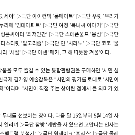
딧세이’ ▷극단 아이컨텍 ‘룸메이트’ ▷극단 우릿 ‘우리가
누리에 ‘임대아파트’ ▷극단 여정 ‘복녀씨 이야기’ ▷극단
드렁큰씨어터 ‘최저인간’ ▷극단 스테픈울프 ‘몽심’ ▷극단
티스티릿 ‘알고리즘’ ▷극단 연 ‘시라노’ ▷극단 코코 ‘물
리 ‘시절’ ▷극단 아센 ‘메카, 그 해 따뜻한 겨울’이다.
 작품을 모두 즐길 수 있는 통합관람권을 구매하면 ‘시민 심
연극제 김가영 예술감독은 “시민의 평가를 토대로 ‘시민이
획”이라며 “시민이 직접 주는 상이란 점에서 큰 의미가 있
무대를 선보이는 장이다. 다음 달 15일부터 5월 14일 사
 열리며 ▷극단 잠방 ‘케밥을 사 왔으면 고맙다는 인사는
스펙트럼 분석기’ ▷극단 원테이크 ‘홈리스’ ▷극단 물레