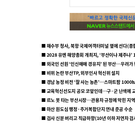
■ 해수부 청사, 북항 국제여객터미널 옆에 선다(종
■ 2028 유엔 해양총회 개최지, ‘부산이냐 제주냐’ 
■ 외국인 선원 ‘인신매매 경유지’ 된 부산…우려가
■ 비위 논란 부산TP, 외부인사 혁신위 설치
■ 르노 못 타는 부산시장…관용차 규정에 막힌 지
■ 마산 원도심 행정·주거복합단지 연내 준공 수순