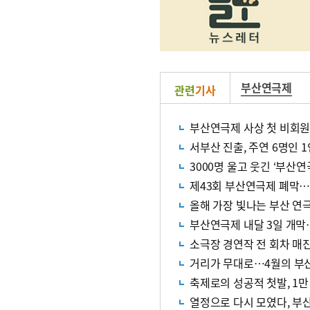
부산연극제
관련
기사
부산연극제 사상 첫 비회원
서부산 진출, 주연 6명인
3000명 울고 웃긴 ‘부산
제43회 부산연극제 폐막…
올해 가장 빛나는 부산 연극
부산연극제 내달 3일 개막
소극장 경연작 전 회차 매
거리가 무대로…4월의 부산
축제로의 성공적 첫발, 1
열정으로 다시 모였다, 부산