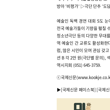
방아 ‘비평가’ ▷극단 단추 ‘도
예술인 독백 경연 대회 S도 
전국 예술가들이 기량을 펼칠 수
청소년극단 등의 다양한 무대를 
역 예술인 간 교류도 활성화한다
럼, 많은 시민이 모여 관심 갖고
션 B 각 2만 원(극단별 문의),
역시지회 (051) 645-3759.
ⓒ국제신문(www.kookje.co.
▶
[국제신문 페이스북]
[국제신