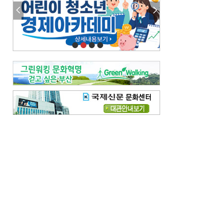
참선 /오기환
고향 /김진규
주말 영화 박스오피스
[전체보기]
‘스파이더맨’ 개봉 5일 만에 300만 돌풍…박스오피스·예매율 동시 1위
‘호프’ 개봉 11일 만에 관객 300만…‘스파이더맨’ 예매율 68.8% 1위
오늘의 운세-
[전체보기]
오늘의 운세- 2026년 8월 6일 (음 6월 24일)
오늘의 운세- 2026년 8월 5일 (음 6월 23일)
조해훈의 고전 속 이 문장
[전체보기]
입추 지났는데도 덥다며 신유안에게 보낸 박규수의 편지
불볕더위 지속되다 단비 내려 시 읊은 조선 후기 신익전