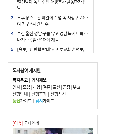
韓선박이 독도 주변 해양조사 활동하자 반
발
3
노후 상수도관 파열에 폭염 속 사상구 2300
여 가구 6시간 단수
4
부산 울산 경남 구름 많고 경남 북서내륙 소
나기…폭염·열대야 계속
5
[속보]‘尹 탄핵 반대’ 세계로교회 손현보,
백악관서 트럼프 접견
6
‘탄약 부족 사태’ 보도에 격노한 트럼프…
독자참여 게시판
군사기밀 유출자 색출 지시
독자투고
|
기사제보
7
부산 주유소 휘발유 평균가 ℓ당 1849원…
인사
|
모임
|
개업
|
결혼
|
출산
|
동정
|
부고
전주보다 3원 ↓
산행안내
|
산행후기
|
산행사진
8
[속보] ‘심판 성접대’ 논란 축구협회 공식 사
등산
가이드
|
낚시
가이드
과…“현재는 부적절 행위 없어”
9
1236회 로또 1등 11명…당첨금 각 24억4
000만 원
[이슈]
국내연예
10
서울 중랑구서 흉기 난동…60대 남성 2명