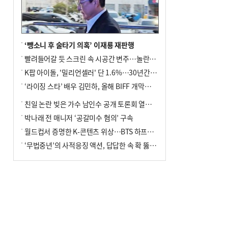
사망
‘뺑소니 후 술타기 의혹’ 이재룡 재판행
빨려들어갈 듯 스크린 속 시공간 변주…놀란의 메시지는 ‘전쟁 속죄’
K팝 아이돌, '밀리언셀러' 단 1.6%…30년간 등장 1182개팀 전수조사
‘라이징 스타’ 배우 김민하, 올해 BIFF 개막식 사회자 확정
친일 논란 빚은 가수 남인수 공개 토론회 열린다.
박나래 전 매니저 ‘공갈미수 혐의’ 구속
월드컵서 증명한 K-콘텐츠 위상…BTS 하프타임쇼·정호연 트로피 세리머니
‘무법중년’의 사적응징 액션, 답답한 속 확 뚫어주네