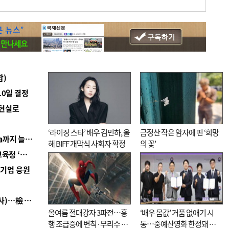
합)
10일 결정
 현실로
‘라이징 스타’ 배우 김민하, 올
금정산 작은 암자에 핀 ‘희망
■ 경남 농정 비전 ‘잘 사는 농촌’…스마트팜 1000㏊까지 늘린다
해 BIFF 개막식 사회자 확정
의 꽃’
■ 교육혁신선도지 공모 코앞인데…구·군 난색에 교육청 ‘쩔쩔’
역기업 응원
■ 검사 신분 버리고 직급하향(10년 이하 저연차 검사)…檢 중수청행 기피
올여름 절대강자 3파전…흥
‘배우 몸값’ 거품 없애기 시
행 조급증에 변칙·무리수 마
동…중예산영화 한정돼 실