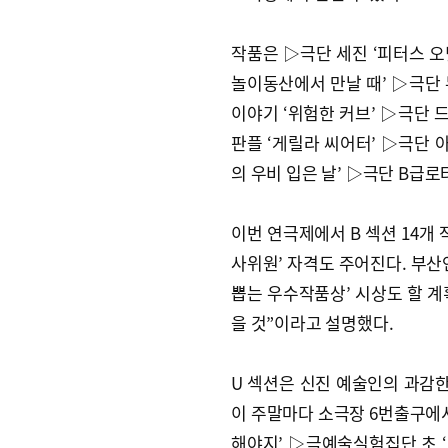
작품은 ▷극단 세진 ‘피터스 오
놀이동산에서 만날 때’ ▷극단 
이야기 ‘위험한 커브’ ▷극단 
판플 ‘게릴라 씨어터’ ▷극단 아
의 우비 입은 날’ ▷극단 B급로타
이번 연극제에서 B 섹션 14개
사위원’ 자격도 주어진다. 부산
뽑는 우수작품상’ 시상도 할 계
을 것”이라고 설명했다.
U 섹션은 신진 예술인의 과감한 
이 주말마다 소극장 6번출구에서
해야지’ ▷극예술실험집단 초 ‘