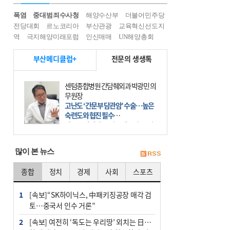
폭염
중대범죄수사청
해양수산부
더불어민주당
전당대회
르노코리아
부산관광
교육혁신선도지
역
극지해양미래포럼
인신매매
UN해양총회
부산메디클럽+
전문의 생생톡
센텀종합병원 간담췌외과 박광민 의
무원장
고난도 ‘간문부 담관암’ 수술…높은
숙련도와 협진 필수
간문부 담관암(클라츠킨 종양)은 좌
우 간에서 나오는, 담관(담즙 배출 경
로)이 합쳐지는 부위인 ‘간문부(肝門
많이 본 뉴스
部)’에 생기는 악성 종양이다. 간동맥
문맥 림프절 담
종합
정치
경제
사회
스포츠
1
[속보]“SK하이닉스, 中패키징공장 매각 검
토…중국서 인수 거론”
2
[속보] 여전히 ‘독도는 우리땅’ 외치는 日…