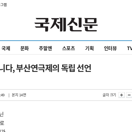
타그램
국제
문화
주말엔
스포츠
기획
인터뷰
T
니다, 부산연극제의 독립 선언
:49
| 본지 14면
글자 크기
아닌
으로
참가