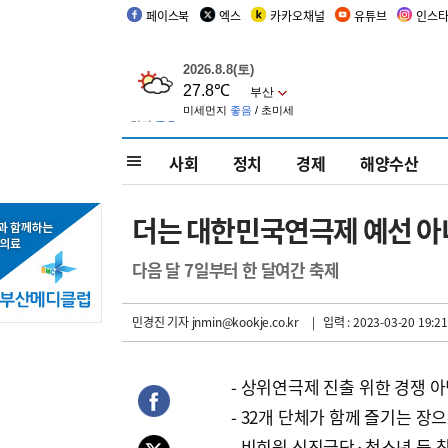
페이스북
엑스
카카오채널
유튜브
인스
사회
정치
경제
해양수산
더는 대한민국연극제 예선 아
다음 달 7일부터 한 달여간 축제
민경진 기자
jnmin@kookje.co.kr
| 입력 : 2023-03-20 19:21
- 상위연극제 진출 위한 경쟁 
- 32개 단체가 함께 즐기는 장
- 비회원 신진극단·청소년 등 