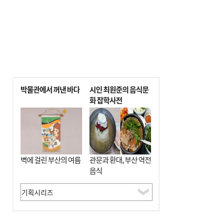
박물관에서 꺼낸 바다
시인 최원준의 음식문
화 잡학사전
벽에 걸린 부산의 여름
관문과 환대, 부산 역전
음식