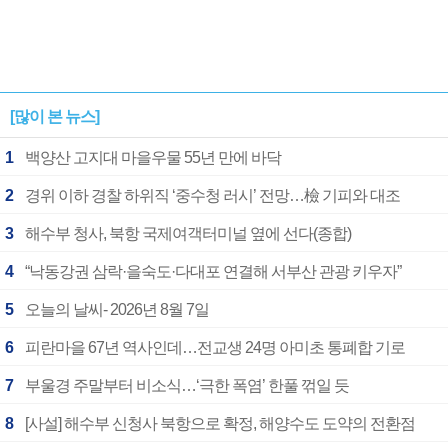
[많이 본 뉴스]
1
백양산 고지대 마을우물 55년 만에 바닥
2
경위 이하 경찰 하위직 ‘중수청 러시’ 전망…檢 기피와 대조
3
해수부 청사, 북항 국제여객터미널 옆에 선다(종합)
4
“낙동강권 삼락·을숙도·다대포 연결해 서부산 관광 키우자”
5
오늘의 날씨- 2026년 8월 7일
6
피란마을 67년 역사인데…전교생 24명 아미초 통폐합 기로
7
부울경 주말부터 비소식…‘극한 폭염’ 한풀 꺾일 듯
8
[사설] 해수부 신청사 북항으로 확정, 해양수도 도약의 전환점