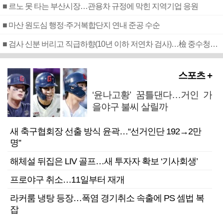
■ 르노 못 타는 부산시장…관용차 규정에 막힌 지역기업 응원
■ 마산 원도심 행정·주거복합단지 연내 준공 수순
■ 검사 신분 버리고 직급하향(10년 이하 저연차 검사)…檢 중수청행 기피
스포츠 +
‘윤나고황’ 꿈틀댄다…거인 가
을야구 불씨 살릴까
새 축구협회장 선출 방식 윤곽…“선거인단 192→2만
명”
해체설 뒤집은 LIV 골프…새 투자자 확보 ‘기사회생’
프로야구 취소…11일부터 재개
라커룸 냉탕 등장…폭염 경기취소 속출에 PS 셈법 복
잡