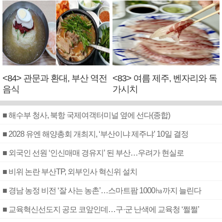
<84> 관문과 환대, 부산 역전
<83> 여름 제주, 벤자리와 독
음식
가시치
■ 해수부 청사, 북항 국제여객터미널 옆에 선다(종합)
■ 2028 유엔 해양총회 개최지, ‘부산이냐 제주냐’ 10일 결정
■ 외국인 선원 ‘인신매매 경유지’ 된 부산…우려가 현실로
■ 비위 논란 부산TP, 외부인사 혁신위 설치
■ 경남 농정 비전 ‘잘 사는 농촌’…스마트팜 1000㏊까지 늘린다
■ 교육혁신선도지 공모 코앞인데…구·군 난색에 교육청 ‘쩔쩔’