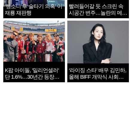
‘뺑소니 후 술타기 의혹’ 이
빨려들어갈 듯 스크린 속
재룡 재판행
시공간 변주…놀란의 메시
지는 ‘전쟁 속죄’
K팝 아이돌, '밀리언셀러'
‘라이징 스타’ 배우 김민하,
단 1.6%…30년간 등장
올해 BIFF 개막식 사회자
1182개팀 전수조사
확정