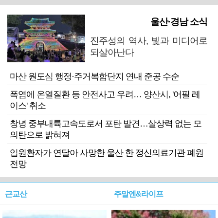
울산·경남 소식
진주성의 역사, 빛과 미디어로
되살아난다
마산 원도심 행정·주거복합단지 연내 준공 수순
폭염에 온열질환 등 안전사고 우려… 양산시, '어필 레
이스' 취소
창녕 중부내륙고속도로서 포탄 발견…살상력 없는 모
의탄으로 밝혀져
입원환자가 연달아 사망한 울산 한 정신의료기관 폐원
전망
근교산
주말엔&라이프