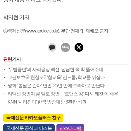
박지현 기자
ⓒ국제신문(www.kookje.co.kr), 무단 전재 및 재배포 금지
관련
기사
‘무법중년’의 사적응징 액션, 답답한 속 확 뚫어주네
교권보호국 현실로? ‘참교육’ 신드롬, 학교를 뒤집다
영화 ‘봄날은 간다’ 연인, 25년 만에 드라마로 만난다
리액션 장인이 곧 멜로 장인…‘로맨스 킹’ 다시 꿰찬 이 배우
KNN '사라진미' 한국 방송대상 3관왕 석권
국제신문 카카오플러스 친구
국제신문 공식 페이스북
인스타그램