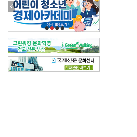
참선 /오기환
고향 /김진규
주말 영화 박스오피스
[전체보기]
‘스파이더맨’ 개봉 5일 만에 300만 돌풍…박스오피스·예매율 동시 1위
‘호프’ 개봉 11일 만에 관객 300만…‘스파이더맨’ 예매율 68.8% 1위
오늘의 운세-
[전체보기]
오늘의 운세- 2026년 8월 6일 (음 6월 24일)
오늘의 운세- 2026년 8월 5일 (음 6월 23일)
조해훈의 고전 속 이 문장
[전체보기]
입추 지났는데도 덥다며 신유안에게 보낸 박규수의 편지
불볕더위 지속되다 단비 내려 시 읊은 조선 후기 신익전