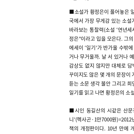
■소설가 황정은이 풀어놓은 일상 
국에서 가장 무게감 있는 소설
바라보는 통찰력(소설 ‘연년세세
정은”이라고 입을 모은다. 그의
에세이 ‘일기’가 반가울 수밖에
거나 무거울까. 날 서 있거나 
감상도 없지 않지만 대체로 담
꾸미지도 않은 몇 개의 문장이 
듣는 소문 생각 불안 그리고 희
일기를 읽고 나면 황정은의 소설
■시인 동길산의 시같은 산문
니’(헥사곤·1만7000원)=20
책의 개정판이다. 10년 만에 