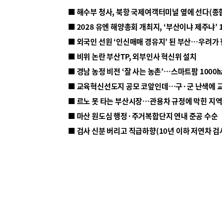
■ 해수부 청사, 북항 국제여객터미널 옆에 선다(종
■ 2028 유엔 해양총회 개최지, ‘부산이냐 제주냐’ 
■ 외국인 선원 ‘인신매매 경유지’ 된 부산…우려가
■ 비위 논란 부산TP, 외부인사 혁신위 설치
■ 르노 못 타는 부산시장…관용차 규정에 막힌 지
■ 마산 원도심 행정·주거복합단지 연내 준공 수순