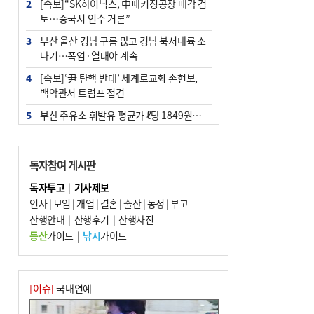
2
[속보]“SK하이닉스, 中패키징공장 매각 검
토…중국서 인수 거론”
3
부산 울산 경남 구름 많고 경남 북서내륙 소
나기…폭염·열대야 계속
4
[속보]‘尹 탄핵 반대’ 세계로교회 손현보,
백악관서 트럼프 접견
5
부산 주유소 휘발유 평균가 ℓ당 1849원…
전주보다 3원 ↓
6
‘탄약 부족 사태’ 보도에 격노한 트럼프…
독자참여 게시판
군사기밀 유출자 색출 지시
독자투고
|
기사제보
7
[속보] ‘심판 성접대’ 논란 축구협회 공식 사
인사
|
모임
|
개업
|
결혼
|
출산
|
동정
|
부고
과…“현재는 부적절 행위 없어”
산행안내
|
산행후기
|
산행사진
8
"올해 코스피 사이드카 43회 중 25회는 삼
등산
가이드
|
낚시
가이드
전닉스 ETF 이후 발생"
9
노후 상수도관 파열에 폭염 속 사상구 2300
여 가구 6시간 단수
[이슈]
국내연예
10
서울 중랑구서 흉기 난동…60대 남성 2명