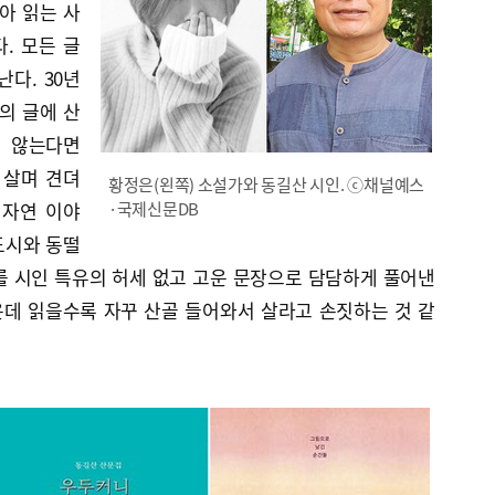
아 읽는 사
. 모든 글
다. 30년
의 글에 산
지 않는다면
 살며 견뎌
황정은(왼쪽) 소설가와 동길산 시인. ⓒ채널예스
 자연 이야
·국제신문DB
 도시와 동떨
를 시인 특유의 허세 없고 고운 문장으로 담담하게 풀어낸
은데 읽을수록 자꾸 산골 들어와서 살라고 손짓하는 것 같