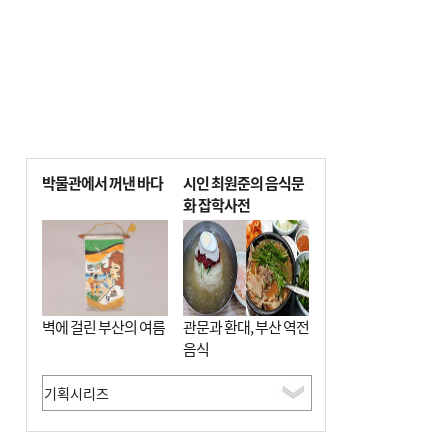
박물관에서 꺼낸 바다
시인 최원준의 음식문
화 잡학사전
벽에 걸린 부산의 여름
관문과 환대, 부산 역전
음식