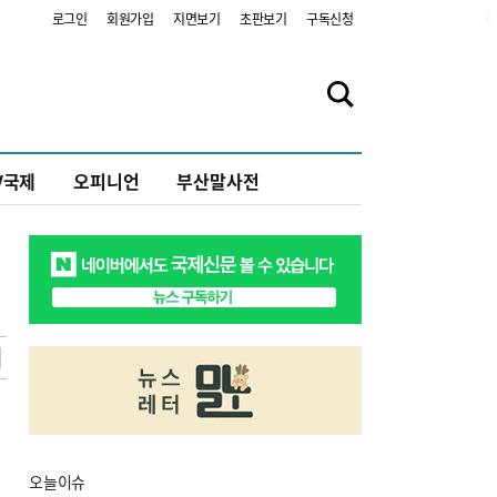
2
로그인
회원가입
지면보기
초판보기
구독신청
V국제
오피니언
부산말사전
오늘
이슈