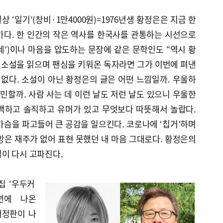
‘일기’(창비·1만4000원)=1976년생 황정은은 지금 한
가다. 한 인간의 작은 역사를 한국사를 관통하는 시선으로
’)이나 마음을 압도하는 문장에 같은 문학인도 “역시 황
 소설을 읽으며 팬심을 키워온 독자라면 그가 이번에 펴낸
 없다. 소설이 아닌 황정은의 글은 어떤 느낌일까. 우울하
예민할까. 사람 사는 데 이런 날도 저런 날도 있으니 우울한
백하고 솔직하고 유머가 있고 무엇보다 따뜻해서 놀랍다.
가슴을 파고들어 큰 공감을 일으킨다. 코로나에 ‘칩거’하며
망은 재주가 없어 표현 못했던 내 마음 그대로다. 황정은의
이 다시 고파진다.
집 ‘우두커
12년에 나온
개정판이 나