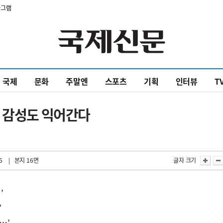
타그램
국제
문화
주말엔
스포츠
기획
인터뷰
T
절 감성도 익어간다
5
| 본지 16면
글자 크기
’
’
…’