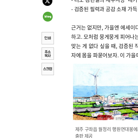
- 검증된 필력과 공감 소재 가득
근거는 없지만, 가을엔 에세이다
하고. 모처럼 뭉게뭉게 피어나는
맞는 게 없다 싶을 때, 검증된
자에 몸을 파묻어보자. 이 가을
제주 구좌읍 월정리 행원연대봉에서
출판 제공