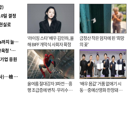
합)
10일 결정
 현실로
‘라이징 스타’ 배우 김민하, 올
금정산 작은 암자에 핀 ‘희망
■ 경남 농정 비전 ‘잘 사는 농촌’…스마트팜 1000㏊까지 늘린다
해 BIFF 개막식 사회자 확정
의 꽃’
■ 교육혁신선도지 공모 코앞인데…구·군 난색에 교육청 ‘쩔쩔’
역기업 응원
■ 검사 신분 버리고 직급하향(10년 이하 저연차 검사)…檢 중수청행 기피
올여름 절대강자 3파전…흥
‘배우 몸값’ 거품 없애기 시
행 조급증에 변칙·무리수 마
동…중예산영화 한정돼 실
케팅도
효성 의문도