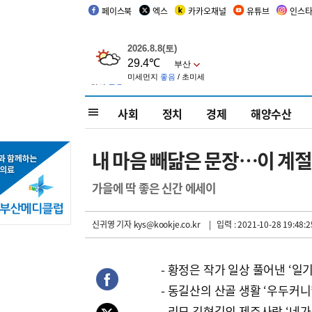
페이스북
엑스
카카오채널
유튜브
인스
사회
정치
경제
해양수산
내 마음 빼닮은 문장…이 계
가을에 딱 좋은 신간 에세이
신귀영 기자
kys@kookje.co.kr
| 입력 : 2021-10-28 19:48:2
- 황정은 작가 일상 풀어낸 ‘일기
- 동길산의 산골 생활 ‘우두커니
- 리모 김현길의 제주사랑 ‘네가