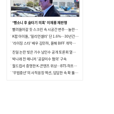
사망
‘뺑소니 후 술타기 의혹’ 이재룡 재판행
빨려들어갈 듯 스크린 속 시공간 변주…놀란의 메시지는 ‘전쟁 속죄’
K팝 아이돌, '밀리언셀러' 단 1.6%…30년간 등장 1182개팀 전수조사
‘라이징 스타’ 배우 김민하, 올해 BIFF 개막식 사회자 확정
친일 논란 빚은 가수 남인수 공개 토론회 열린다.
박나래 전 매니저 ‘공갈미수 혐의’ 구속
월드컵서 증명한 K-콘텐츠 위상…BTS 하프타임쇼·정호연 트로피 세리머니
‘무법중년’의 사적응징 액션, 답답한 속 확 뚫어주네