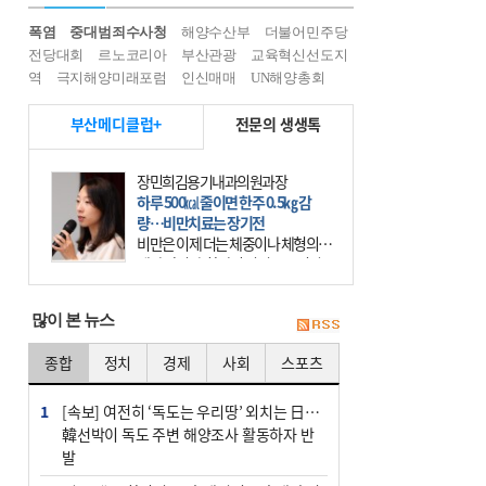
폭염
중대범죄수사청
해양수산부
더불어민주당
전당대회
르노코리아
부산관광
교육혁신선도지
역
극지해양미래포럼
인신매매
UN해양총회
부산메디클럽+
전문의 생생톡
장민희김용기내과의원과장
하루 500㎉ 줄이면 한주 0.5㎏ 감
량…비만치료는 장기전
비만은 이제 더는 체중이나 체형의 문
제가 아니다. 하나의 질병으로 인지
하고 치료와 관리를 해야 한다. 세계
보건기구(WHO)는 이미 1994년 비만
많이 본 뉴스
을 인류의 중요한
종합
정치
경제
사회
스포츠
1
[속보] 여전히 ‘독도는 우리땅’ 외치는 日…
韓선박이 독도 주변 해양조사 활동하자 반
발