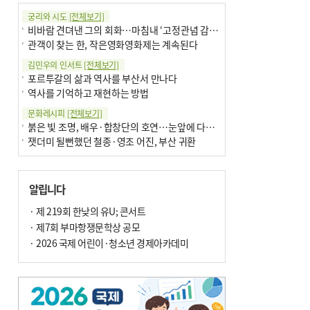
궁리와 시도
[전체보기]
비바람 견뎌낸 그의 회화…마침내 ‘고정관념 감옥’서 해방
관객이 찾는 한, 작은영화영화제는 계속된다
김민우의 인서트
[전체보기]
포르투갈의 삶과 역사를 부산서 만나다
역사를 기억하고 재현하는 방법
문화레시피
[전체보기]
붉은 빛 조명, 배우·합창단의 호연…눈앞에 다가온 부산오페라하우스
잿더미 될뻔했던 철종·영조 어진, 부산 귀환
박현주의 신간돋보기
[전체보기]
현실의 고통, 은유의 詩로 담다 外
알립니다
달구비·여우비…다양한 비 이름 外
박현주의 책 이야기
· 제 219회 한낮의 유U; 콘서트
[전체보기]
세계유산 ‘한국의 갯벌’ 얼마나 알고 있나요
· 제7회 부마항쟁문학상 공모
더위가 깨운 감각과 추억…여름! 이리 사랑할 줄이야
· 2026 국제 어린이·청소년 경제아카데미
아침의 갤러리
[전체보기]
제니스 채-푸른 냄새의 부산
문재필-여름_저녁무렵의호수
이 한편의 시조
[전체보기]