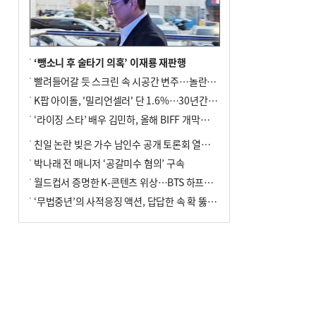
↓…백화점은 14.8%↑
‘뺑소니 후 술타기 의혹’ 이재룡 재판행
빨려들어갈 듯 스크린 속 시공간 변주…놀란의 메시지는 ‘전쟁 속죄’
K팝 아이돌, '밀리언셀러' 단 1.6%…30년간 등장 1182개팀 전수조사
‘라이징 스타’ 배우 김민하, 올해 BIFF 개막식 사회자 확정
친일 논란 빚은 가수 남인수 공개 토론회 열린다.
박나래 전 매니저 ‘공갈미수 혐의’ 구속
월드컵서 증명한 K-콘텐츠 위상…BTS 하프타임쇼·정호연 트로피 세리머니
‘무법중년’의 사적응징 액션, 답답한 속 확 뚫어주네