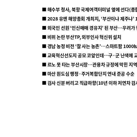
■ 해수부 청사, 북항 국제여객터미널 옆에 선다(종
■ 2028 유엔 해양총회 개최지, ‘부산이냐 제주냐’ 
■ 외국인 선원 ‘인신매매 경유지’ 된 부산…우려가
■ 비위 논란 부산TP, 외부인사 혁신위 설치
■ 르노 못 타는 부산시장…관용차 규정에 막힌 지
■ 마산 원도심 행정·주거복합단지 연내 준공 수순