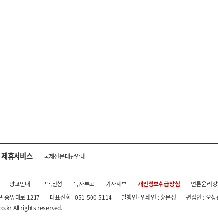
제휴서비스
국제신문대관안내
광고안내
구독신청
독자투고
기사제보
개인정보취급방침
언론윤리강
구 중앙대로 1217
대표전화 : 051-500-5114
발행인·인쇄인 : 황문성
편집인 : 오상
.kr All rights reserved.