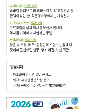
궁리와 시도
[전체보기]
비바람 견뎌낸 그의 회화…마침내 ‘고정관념 감옥’서 해방
관객이 찾는 한, 작은영화영화제는 계속된다
김민우의 인서트
[전체보기]
포르투갈의 삶과 역사를 부산서 만나다
역사를 기억하고 재현하는 방법
문화레시피
[전체보기]
붉은 빛 조명, 배우·합창단의 호연…눈앞에 다가온 부산오페라하우스
잿더미 될뻔했던 철종·영조 어진, 부산 귀환
박현주의 신간돋보기
[전체보기]
현실의 고통, 은유의 詩로 담다 外
알립니다
달구비·여우비…다양한 비 이름 外
박현주의 책 이야기
· 제 219회 한낮의 유U; 콘서트
[전체보기]
세계유산 ‘한국의 갯벌’ 얼마나 알고 있나요
· 제7회 부마항쟁문학상 공모
더위가 깨운 감각과 추억…여름! 이리 사랑할 줄이야
· 2026 국제 어린이·청소년 경제아카데미
아침의 갤러리
[전체보기]
제니스 채-푸른 냄새의 부산
문재필-여름_저녁무렵의호수
이 한편의 시조
[전체보기]