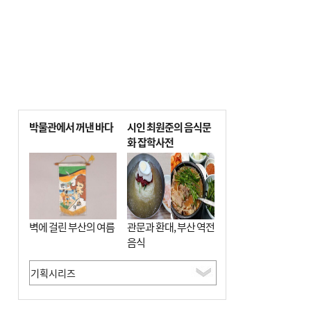
박물관에서 꺼낸 바다
시인 최원준의 음식문
화 잡학사전
벽에 걸린 부산의 여름
관문과 환대, 부산 역전
음식