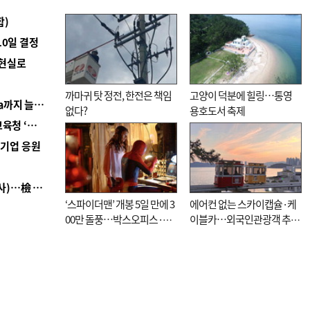
합)
10일 결정
 현실로
까마귀 탓 정전, 한전은 책임
고양이 덕분에 힐링…통영
■ 경남 농정 비전 ‘잘 사는 농촌’…스마트팜 1000㏊까지 늘린다
없다?
용호도서 축제
■ 교육혁신선도지 공모 코앞인데…구·군 난색에 교육청 ‘쩔쩔’
역기업 응원
■ 검사 신분 버리고 직급하향(10년 이하 저연차 검사)…檢 중수청행 기피
‘스파이더맨’ 개봉 5일 만에 3
에어컨 없는 스카이캡슐·케
00만 돌풍…박스오피스·예
이블카…외국인관광객 추억
매율 동시 1위
대신 고역 될라