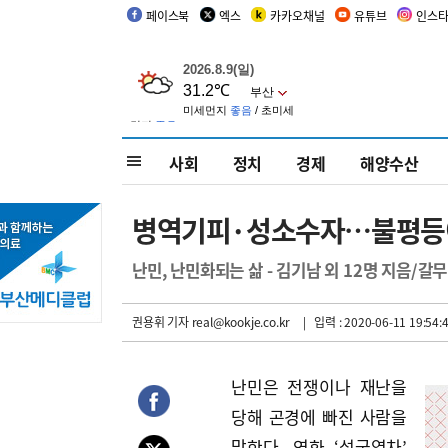
페이스북
엑스
카카오채널
유튜브
인스
사회
정치
경제
해양수산
병역기피·성소수자…불평등이
난민, 난민화되는 삶 - 김기남 외 12명 지음/갈
권용휘 기자
real@kookje.co.kr
| 입력 : 2020-06-11 19:54:
난민은 전쟁이나 재난을
당해 곤경에 빠진 사람을
말한다. 영화 ‘설국열차’