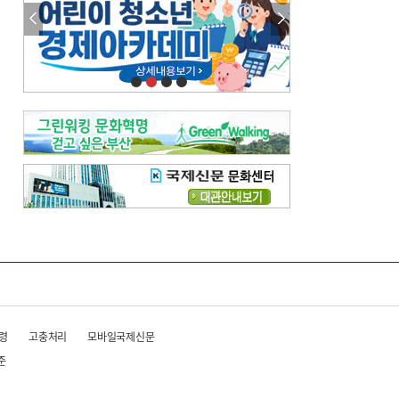
참선 /오기환
고향 /김진규
주말 영화 박스오피스
[전체보기]
‘스파이더맨’ 개봉 5일 만에 300만 돌풍…박스오피스·예매율 동시 1위
‘호프’ 개봉 11일 만에 관객 300만…‘스파이더맨’ 예매율 68.8% 1위
오늘의 운세-
[전체보기]
오늘의 운세- 2026년 8월 6일 (음 6월 24일)
오늘의 운세- 2026년 8월 5일 (음 6월 23일)
조해훈의 고전 속 이 문장
[전체보기]
입추 지났는데도 덥다며 신유안에게 보낸 박규수의 편지
불볕더위 지속되다 단비 내려 시 읊은 조선 후기 신익전
령
고충처리
모바일국제신문
준