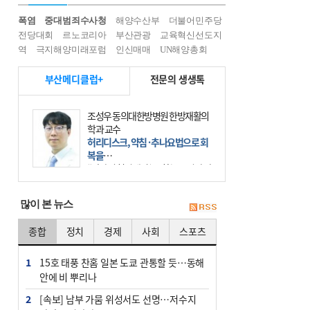
폭염
중대범죄수사청
해양수산부
더불어민주당
전당대회
르노코리아
부산관광
교육혁신선도지
역
극지해양미래포럼
인신매매
UN해양총회
부산메디클럽+
전문의 생생톡
센텀종합병원 간담췌외과 박광민 의
무원장
고난도 ‘간문부 담관암’ 수술…높은
숙련도와 협진 필수
간문부 담관암(클라츠킨 종양)은 좌
우 간에서 나오는, 담관(담즙 배출 경
로)이 합쳐지는 부위인 ‘간문부(肝門
많이 본 뉴스
部)’에 생기는 악성 종양이다. 간동맥
문맥 림프절 담
종합
정치
경제
사회
스포츠
1
15호 태풍 찬홈 일본 도쿄 관통할 듯…동해
안에 비 뿌리나
2
[속보] 남부 가뭄 위성서도 선명…저수지