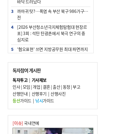
바닥 드러났다
3
까마귀 탓?…폭염 속 부산 북구 986가구 정
전
4
[2026 부산청소년극지체험탐험대 현장르
포] 3회 : 석탄 탄광촌에서 북극 연구의 중
심지로
5
‘혐오표현’ 쓰면 지방공무원 최대 파면까지
중징계
6
이임생, 홍명보 선임 독단적 결정 아냐…면
독자참여 게시판
담 메모 제출
독자투고
|
기사제보
7
[속보] 부산·김해·울주 ‘경계 단계’…전국
인사
|
모임
|
개업
|
결혼
|
출산
|
동정
|
부고
48개 시군 가뭄
산행안내
|
산행후기
|
산행사진
8
부산·울산·경남 폭염 속 소나기·비…무더
등산
가이드
|
낚시
가이드
위는 지속
9
경찰가족 관련 사건 45건…그동안 파악조
차 안해
[이슈]
국내연예
10
홈플 사태에 2분기 대형마트 판매 9.4%