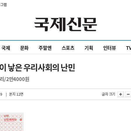
타그램
국제
문화
주말엔
스포츠
기획
인터뷰
T
 낳은 우리사회의 난민
무리/2만4000원
49
| 본지 12면
글자 크기