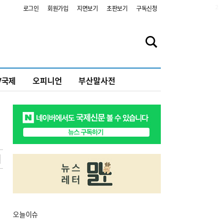
2
로그인
회원가입
지면보기
초판보기
구독신청
V국제
오피니언
부산말사전
오늘
이슈