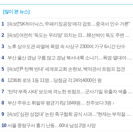
[많이 본 뉴스]
1
[속보]“SK하이닉스, 中패키징공장 매각 검토…중국서 인수 거론”
2
[속보] 여전히 ‘독도는 우리땅’ 외치는 日…韓선박이 독도 주변 해양조사 활동하자 반발
3
노후 상수도관 파열에 폭염 속 사상구 2300여 가구 6시간 단수
4
부산 울산 경남 구름 많고 경남 북서내륙 소나기…폭염·열대야 계속
5
[속보]‘尹 탄핵 반대’ 세계로교회 손현보, 백악관서 트럼프 접견
6
1236회 로또 1등 11명…당첨금 각 24억4000만 원
7
‘탄약 부족 사태’ 보도에 격노한 트럼프…군사기밀 유출자 색출 지시
8
부산 주유소 휘발유 평균가 ℓ당 1849원… 전주보다 3원 ↓
9
[속보] ‘심판 성접대’ 논란 축구협회 공식 사과…“현재는 부적절 행위 없어”
10
서울 중랑구서 흉기 난동…60대 남성 2명 사망