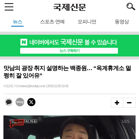
뉴스
스포츠·연예
오피니언
동영상
맛남의 광장 취지 설명하는 백종원… “옥계휴게소 멀
쩡히 잘 있어유”
이민재 기자 inews@kookje.co.kr | 2019.12.05 22:42