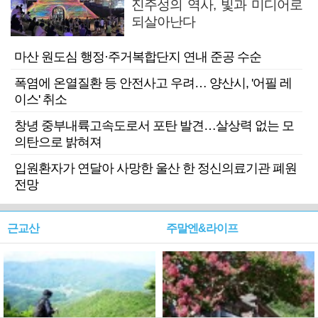
진주성의 역사, 빛과 미디어로
되살아난다
마산 원도심 행정·주거복합단지 연내 준공 수순
폭염에 온열질환 등 안전사고 우려… 양산시, '어필 레
이스' 취소
창녕 중부내륙고속도로서 포탄 발견…살상력 없는 모
의탄으로 밝혀져
입원환자가 연달아 사망한 울산 한 정신의료기관 폐원
전망
근교산
주말엔&라이프