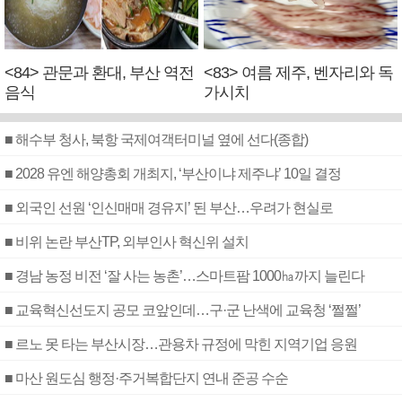
<84> 관문과 환대, 부산 역전
<83> 여름 제주, 벤자리와 독
음식
가시치
■ 해수부 청사, 북항 국제여객터미널 옆에 선다(종합)
■ 2028 유엔 해양총회 개최지, ‘부산이냐 제주냐’ 10일 결정
■ 외국인 선원 ‘인신매매 경유지’ 된 부산…우려가 현실로
■ 비위 논란 부산TP, 외부인사 혁신위 설치
■ 경남 농정 비전 ‘잘 사는 농촌’…스마트팜 1000㏊까지 늘린다
■ 교육혁신선도지 공모 코앞인데…구·군 난색에 교육청 ‘쩔쩔’
■ 르노 못 타는 부산시장…관용차 규정에 막힌 지역기업 응원
■ 마산 원도심 행정·주거복합단지 연내 준공 수순