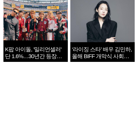
K팝 아이돌, '밀리언셀러'
‘라이징 스타’ 배우 김민하,
단 1.6%…30년간 등장
올해 BIFF 개막식 사회자
1182개팀 전수조사
확정