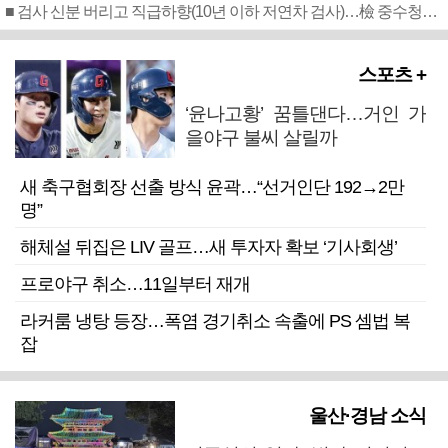
■ 검사 신분 버리고 직급하향(10년 이하 저연차 검사)…檢 중수청행 기피
스포츠 +
‘윤나고황’ 꿈틀댄다…거인 가
을야구 불씨 살릴까
새 축구협회장 선출 방식 윤곽…“선거인단 192→2만
명”
해체설 뒤집은 LIV 골프…새 투자자 확보 ‘기사회생’
프로야구 취소…11일부터 재개
라커룸 냉탕 등장…폭염 경기취소 속출에 PS 셈법 복
잡
울산·경남 소식