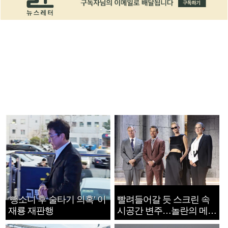
‘뺑소니 후 술타기 의혹’ 이
빨려들어갈 듯 스크린 속
재룡 재판행
시공간 변주…놀란의 메시
지는 ‘전쟁 속죄’