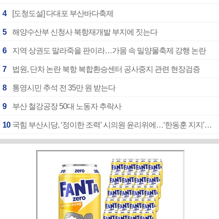
4
[도청도설] 다대포 부산바다축제
5
해양수산부 신청사 북항재개발 부지에 짓는다
6
지역 상권도 말라죽을 판이라…가뭄 속 밀양물축제 강행 논란
7
법원, 단차 논란 북항 복합환승센터 공사중지 관련 현장검증
8
통영시민 추석 전 35만 원 받는다
9
부산 철강공장 50대 노동자 추락사
10
국힘 부산시당, ‘정이한 조력’ 시의원 윤리위에…‘한동훈 지지’도 신고접수