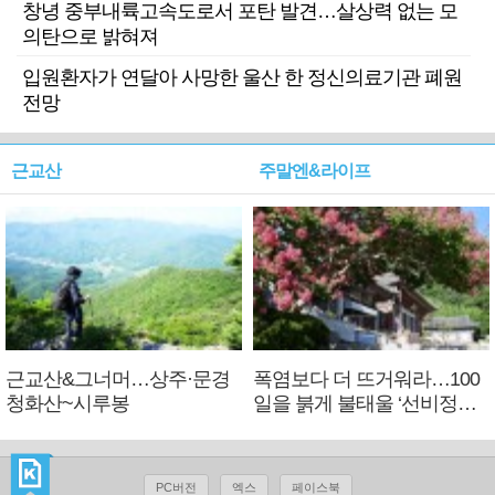
창녕 중부내륙고속도로서 포탄 발견…살상력 없는 모
의탄으로 밝혀져
입원환자가 연달아 사망한 울산 한 정신의료기관 폐원
전망
근교산
주말엔&라이프
근교산&그너머…상주·문경
폭염보다 더 뜨거워라…100
청화산~시루봉
일을 붉게 불태울 ‘선비정신’
피었네
PC버전
엑스
페이스북