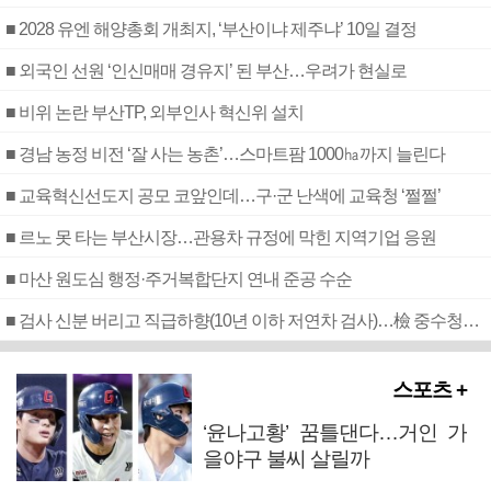
■ 2028 유엔 해양총회 개최지, ‘부산이냐 제주냐’ 10일 결정
■ 외국인 선원 ‘인신매매 경유지’ 된 부산…우려가 현실로
■ 비위 논란 부산TP, 외부인사 혁신위 설치
■ 경남 농정 비전 ‘잘 사는 농촌’…스마트팜 1000㏊까지 늘린다
■ 교육혁신선도지 공모 코앞인데…구·군 난색에 교육청 ‘쩔쩔’
■ 르노 못 타는 부산시장…관용차 규정에 막힌 지역기업 응원
■ 마산 원도심 행정·주거복합단지 연내 준공 수순
■ 검사 신분 버리고 직급하향(10년 이하 저연차 검사)…檢 중수청행 기피
스포츠 +
‘윤나고황’ 꿈틀댄다…거인 가
을야구 불씨 살릴까