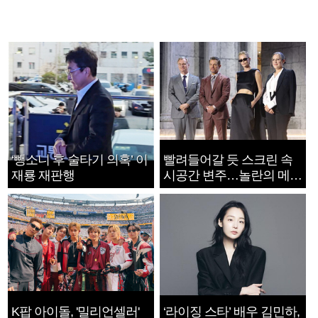
‘뺑소니 후 술타기 의혹’ 이
빨려들어갈 듯 스크린 속
재룡 재판행
시공간 변주…놀란의 메시
지는 ‘전쟁 속죄’
K팝 아이돌, '밀리언셀러'
‘라이징 스타’ 배우 김민하,