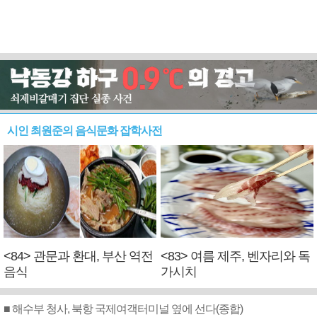
시인 최원준의 음식문화 잡학사전
<84> 관문과 환대, 부산 역전
<83> 여름 제주, 벤자리와 독
음식
가시치
■ 해수부 청사, 북항 국제여객터미널 옆에 선다(종합)