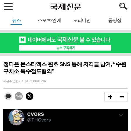
뉴스
스포츠·연예
오피니언
동영상
정다은 몬스타엑스 원호 SNS 통해 저격글 남겨, “수원
구치소 특수절도혐의”
제은주 인턴기자 | 2019.10.31 02:04