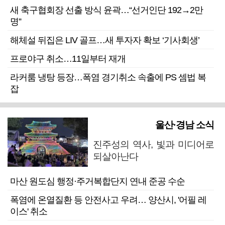
새 축구협회장 선출 방식 윤곽…“선거인단 192→2만
명”
해체설 뒤집은 LIV 골프…새 투자자 확보 ‘기사회생’
프로야구 취소…11일부터 재개
라커룸 냉탕 등장…폭염 경기취소 속출에 PS 셈법 복
잡
울산·경남 소식
진주성의 역사, 빛과 미디어로
되살아난다
마산 원도심 행정·주거복합단지 연내 준공 수순
폭염에 온열질환 등 안전사고 우려… 양산시, '어필 레
이스' 취소