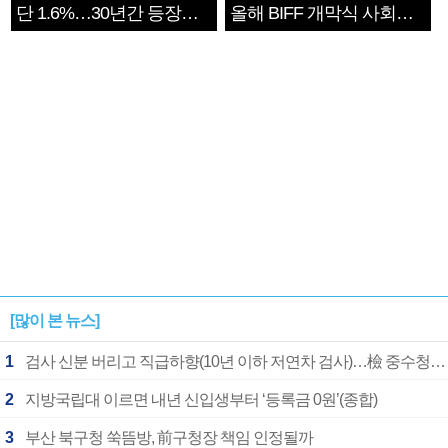
단 1.6%…30년간 등장
올해 BIFF 개막식 사회자
1182개팀 전수조사
확정
[많이 본 뉴스]
1
검사 신분 버리고 직급하향(10년 이하 저연차 검사)…檢 중수청행 기피
2
지방국립대 이르면 내년 신입생부터 ‘등록금 0원’(종합)
3
부산 북구청 쑥뜸방, 前구청장 책임 인정될까