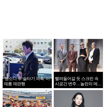
‘뺑소니 후 술타기 의혹’ 이
빨려들어갈 듯 스크린 속
재룡 재판행
시공간 변주…놀란의 메시
지는 ‘전쟁 속죄’