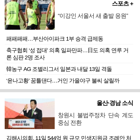
스포츠 +
“이강인 서울서 새 출발 응원”
패패패패…부산아이파크 1부 승격 급제동
축구협회 ‘성 접대’ 의혹 일파만파…日도 의혹 연루 거
론 심판 2명 조사
韓농구 AG 조별리그서 일본과 내달 13일 격돌
‘윤나고황’ 꿈틀댄다…거인 가을야구 불씨 살릴까
울산·경남 소식
창원시 불법주정차 단속 계도
중심 전환
김해시의회, 11일 544억 원 규모 민생지원금 조례안 처