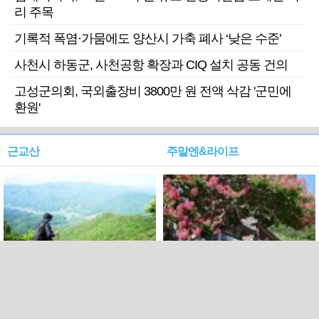
리 주목
기록적 폭염·가뭄에도 양산시 가축 폐사 ‘낮은 수준’
사천시 하동군, 사천공항 확장과 CIQ 설치 공동 건의
고성군의회, 국외출장비 3800만 원 전액 삭감 '군민에
환원'
근교산
주말엔&라이프
근교산&그너머…상주·문경
폭염보다 더 뜨거워라…100
청화산~시루봉
일을 붉게 불태울 ‘선비정신’
피었네