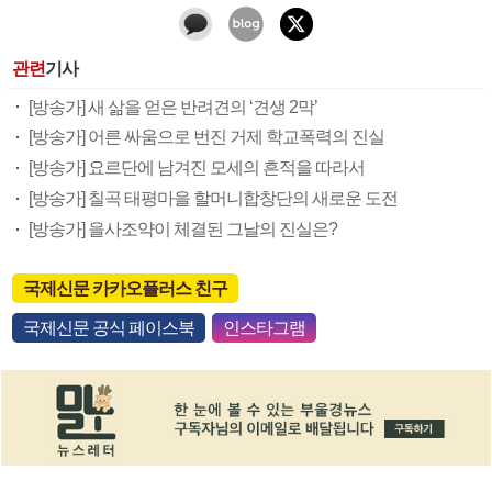
관련
기사
[방송가] 새 삶을 얻은 반려견의 ‘견생 2막’
[방송가] 어른 싸움으로 번진 거제 학교폭력의 진실
[방송가] 요르단에 남겨진 모세의 흔적을 따라서
[방송가] 칠곡 태평마을 할머니합창단의 새로운 도전
[방송가] 을사조약이 체결된 그날의 진실은?
국제신문 카카오플러스 친구
국제신문 공식 페이스북
인스타그램