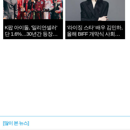
K팝 아이돌, '밀리언셀러'
‘라이징 스타’ 배우 김민하,
단 1.6%…30년간 등장
올해 BIFF 개막식 사회자
1182개팀 전수조사
확정
[많이 본 뉴스]