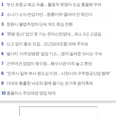
1
부산 초중교 폐교 속출…활용처 못찾아 도심 흉물화 우려
2
소나기 소식 반갑지만…찜통더위·열대야 안 꺾인다
3
창원시 불법주정차 단속 계도 중심 전환
4
‘30분 등산’ 없인 못 가는 천마산전망대…최소 1년 고생길
5
신고 없이 홍보·모집…민간임대조합 피해 주의보
6
엘시티 ‘사무장병원’ 일당 기소…명의 빌려준 의사는 구속
7
근무여건 깜깜이 중수청…檢수사관 이직 놓고 혼란
8
“진주시 일부 부서 원도심 이전…사천시와 우주항공산업 협력”
9
다대포 황홀한 낙조와 함께 즐기는 온가족 음악축제
10
홈플러스 주요매장 영업 재개