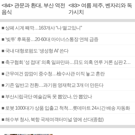
<84> 관문과 환대, 부산 역전
<83> 여름 제주, 벤자리와 독
음식
가시치
■ 상폐 시계 째깍…163개사 “나 떨고있니”
■ ‘빚투’ 후폭풍…20·60대 마이너스통장 연체 급증
■ 국내 대형로펌도 ‘생성형 AI’ 쓴다
■ 축구협회 ‘성 접대’ 의혹 일파만파…日도 의혹 연루 거론 심판 2명 조사
■ 근무여건 깜깜이 중수청…檢수사관 이직 놓고 혼란
■ 기존 일반고 전환…과기원 영재학교 3개 더 만든다
■ 부산시립극단 예술감독 못 뽑았나, 안 뽑았나
■ 로봇 1000대가 상품 입출고 척척…롯데마트 24시간 배송 자동화
■ 해수부 청사, 북항 국제여객터미널 옆에 선다(종합)