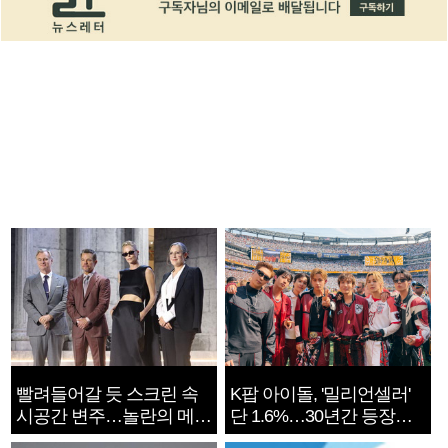
빨려들어갈 듯 스크린 속
K팝 아이돌, '밀리언셀러'
시공간 변주…놀란의 메시
단 1.6%…30년간 등장
지는 ‘전쟁 속죄’
1182개팀 전수조사