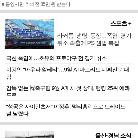
■ 통영시민 추석 전 35만 원 받는다
스포츠 +
라커룸 냉탕 등장…폭염 경기
취소 속출에 PS 셈법 복잡
극한 폭염에…초유의 프로야구 전 경기 취소
이강인 “아우파 알레티”…9일 AT마드리드 데뷔전 기대
감
감독 없는 韓축구팀 9월 A매치 첫 상대, 랭킹 25위 에콰
도르
“성공은 자이언츠서” 이정후, 멀티홈런으로 트레이드
설 날렸다
울산·경남 소식