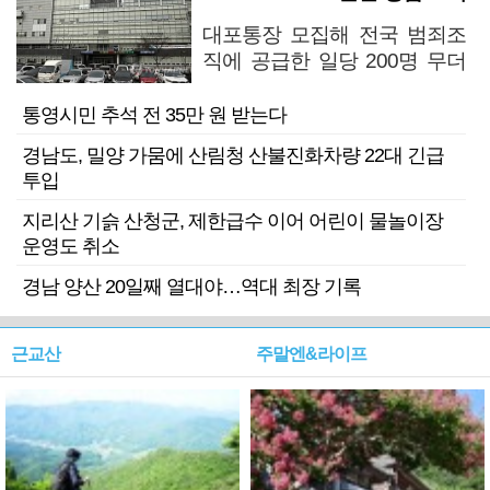
대포통장 모집해 전국 범죄조
직에 공급한 일당 200명 무더
기 검거
통영시민 추석 전 35만 원 받는다
경남도, 밀양 가뭄에 산림청 산불진화차량 22대 긴급
투입
지리산 기슭 산청군, 제한급수 이어 어린이 물놀이장
운영도 취소
경남 양산 20일째 열대야…역대 최장 기록
근교산
주말엔&라이프