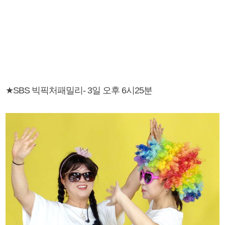
★SBS 빅픽처패밀리- 3일 오후 6시25분