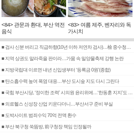
<84> 관문과 환대, 부산 역전
<83> 여름 제주, 벤자리와 독
음식
가시치
■ 검사 신분 버리고 직급하향(10년 이하 저연차 검사)…檢 중수청행 기피
■ 지역 상권도 말라죽을 판이라…가뭄 속 밀양물축제 강행 논란
■ 지방국립대 이르면 내년 신입생부터 ‘등록금 0원’(종합)
■ 탄소흡수력 높여 폭염 대응…부산 도시숲 지도 다시 그린다
■ 국힘 부산시당, ‘정이한 조력’ 시의원 윤리위에…‘한동훈 지지’도 신고접수
■ 의료헬스 신성장 산업 키운다더니…부산서구 준비 부실
■ 도박사이트 범죄수익 70억 전액 환수
■ 부산 북구청 쑥뜸방, 前구청장 책임 인정될까