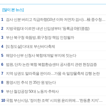
[많이 본 뉴스]
1
검사 신분 버리고 직급하향(10년 이하 저연차 검사)…檢 중수청행 기피
2
지방국립대 이르면 내년 신입생부터 ‘등록금 0원’(종합)
3
부산 북구청 쑥뜸방, 前구청장 책임 인정될까
4
[도청도설] 다대포 부산바다축제
5
해양수산부 신청사 북항재개발 부지에 짓는다
6
법원, 단차 논란 북항 복합환승센터 공사중지 관련 현장검증
7
지역 상권도 말라죽을 판이라…가뭄 속 밀양물축제 강행 논란
8
통영시민 추석 전 35만 원 받는다
9
부산 철강공장 50대 노동자 추락사
10
국힘 부산시당, ‘정이한 조력’ 시의원 윤리위에…‘한동훈 지지’도 신고접수