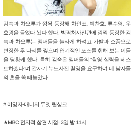
김숙과 차오루가 깜짝 등장해 차인표, 박찬호, 류수영, 우
효광을 들었다 놨다 했다. 빅픽처사진관에 깜짝 등장한 김
숙과 차오루는 멤버들을 놀라게 하려고 가발과 소품으로
변장한 후 다리를 찢으며 엽기적인 포즈를 취해 보는 이들
을 당황케 했다. 특히 김숙은 멤버들의 “촬영 실력을 테스
트하겠다”며 갑자기 누드사진 촬영을 요구하며 네 남자들
의 혼을 쏙 빼놓았다.
# 이영자·매니저 듀엣 립싱크
★MBC 전지적 참견 시점- 3일 밤 11시