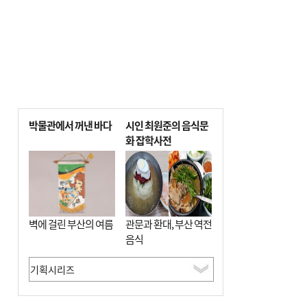
박물관에서 꺼낸 바다
시인 최원준의 음식문
화 잡학사전
벽에 걸린 부산의 여름
관문과 환대, 부산 역전
음식