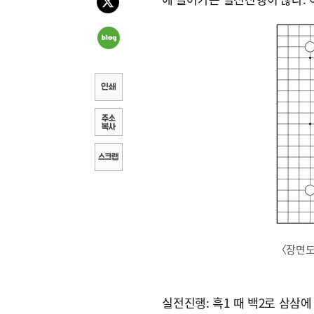
〈장면
실전진행: 흑1 때 백2로 삼삼