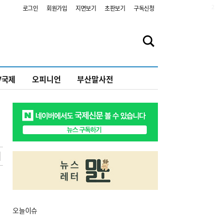
2
로그인
회원가입
지면보기
초판보기
구독신청
V국제
오피니언
부산말사전
오늘
이슈