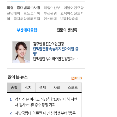
폭염
중대범죄수사청
해양수산부
더불어민주당
전당대회
르노코리아
부산관광
교육혁신선도지
역
극지해양미래포럼
인신매매
UN해양총회
부산메디클럽+
전문의 생생톡
김주현 웅진한의원 원장
단백질 열풍 속 놓치지 말아야 할 ‘균
형’
단백질만 많이 먹으면 건강할까. 요
즘 건강을 이야기할 때 빠지지 않는
키워드가 단백질이다. 헬스장을 다니
는 젊은 층부터 기초체력을 챙기려는
많이 본 뉴스
중·장년층까지 모두 “
종합
정치
경제
사회
스포츠
1
검사 신분 버리고 직급하향(10년 이하 저연
차 검사)…檢 중수청행 기피
2
지방국립대 이르면 내년 신입생부터 ‘등록