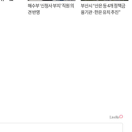
해수부 ‘신청사 부지’ 직원 의
부산시 “산은 등 4개 정책금
견 반영
융기관·한은 유치 추진”