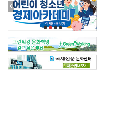
참선 /오기환
고향 /김진규
주말 영화 박스오피스
[전체보기]
‘스파이더맨’ 개봉 5일 만에 300만 돌풍…박스오피스·예매율 동시 1위
‘호프’ 개봉 11일 만에 관객 300만…‘스파이더맨’ 예매율 68.8% 1위
오늘의 운세-
[전체보기]
오늘의 운세- 2026년 8월 6일 (음 6월 24일)
오늘의 운세- 2026년 8월 5일 (음 6월 23일)
조해훈의 고전 속 이 문장
[전체보기]
입추 지났는데도 덥다며 신유안에게 보낸 박규수의 편지
불볕더위 지속되다 단비 내려 시 읊은 조선 후기 신익전