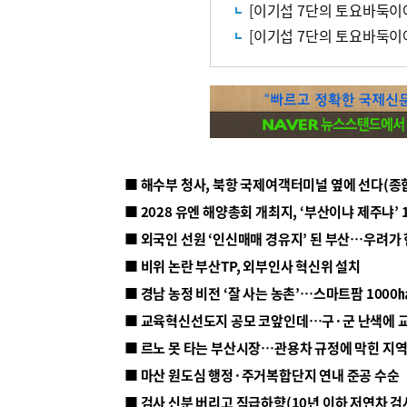
[이기섭 7단의 토요바둑이
[이기섭 7단의 토요바둑이
■ 해수부 청사, 북항 국제여객터미널 옆에 선다(종
■ 2028 유엔 해양총회 개최지, ‘부산이냐 제주냐’ 
■ 외국인 선원 ‘인신매매 경유지’ 된 부산…우려가
■ 비위 논란 부산TP, 외부인사 혁신위 설치
■ 르노 못 타는 부산시장…관용차 규정에 막힌 지
■ 마산 원도심 행정·주거복합단지 연내 준공 수순