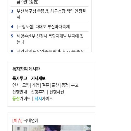
금 0원’(종합)
3
부산 북구청 쑥뜸방, 前구청장 책임 인정될
까
4
[도청도설] 다대포 부산바다축제
5
해양수산부 신청사 북항재개발 부지에 짓
는다
6
지역 상권도 말라죽을 판이라…가뭄 속 밀
양물축제 강행 논란
7
법원, 단차 논란 북항 복합환승센터 공사중
독자참여 게시판
지 관련 현장검증
독자투고
|
기사제보
8
통영시민 추석 전 35만 원 받는다
인사
|
모임
|
개업
|
결혼
|
출산
|
동정
|
부고
9
산행안내
부산 철강공장 50대 노동자 추락사
|
산행후기
|
산행사진
등산
가이드
|
낚시
가이드
10
국힘 부산시당, ‘정이한 조력’ 시의원 윤리
위에…‘한동훈 지지’도 신고접수
[이슈]
국내연예