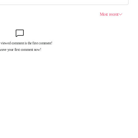
제휴서비스
국제신문대관안내
광고안내
구독신청
독자투고
기사제보
개인정보취급방침
언론윤리강