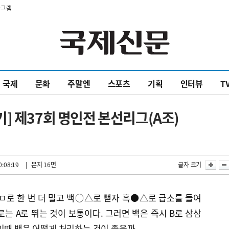
타그램
국제
문화
주말엔
스포츠
기획
인터뷰
T
] 제37회 명인전 본선리그(A조)
0:08:19
| 본지 16면
글자 크기
ㅁ로 한 번 더 밀고 백○△로 뻗자 흑●△로 급소를 들여
는 A로 뛰는 것이 보통이다. 그러면 백은 즉시 B로 삼삼
이때 백은 어떻게 처리하는 것이 좋을까.