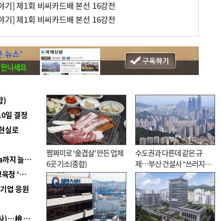
야기] 제1회 비씨카드배 본선 16강전
야기] 제1회 비씨카드배 본선 16강전
합)
10일 결정
 현실로
짬짜미로 ‘金겹살’ 만든 업체
수도권과 다른데 같은 규
■ 경남 농정 비전 ‘잘 사는 농촌’…스마트팜 1000㏊까지 늘린다
6곳 기소(종합)
제…부산 건설사 “쓰러지기
■ 교육혁신선도지 공모 코앞인데…구·군 난색에 교육청 ‘쩔쩔’
직전”
역기업 응원
■ 검사 신분 버리고 직급하향(10년 이하 저연차 검사)…檢 중수청행 기피