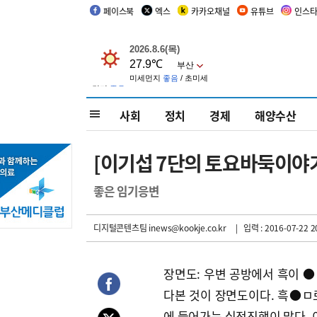
페이스북
엑스
카카오채널
유튜브
인스
사회
정치
경제
해양수산
[이기섭 7단의 토요바둑이야기
좋은 임기응변
디지털콘텐츠팀 inews@kookje.co.kr
| 입력 : 2016-07-22 2
장면도: 우변 공방에서 흑이 ●
다본 것이 장면도이다. 흑●ㅁ로
에 들어가는 실전진행이 많다. 