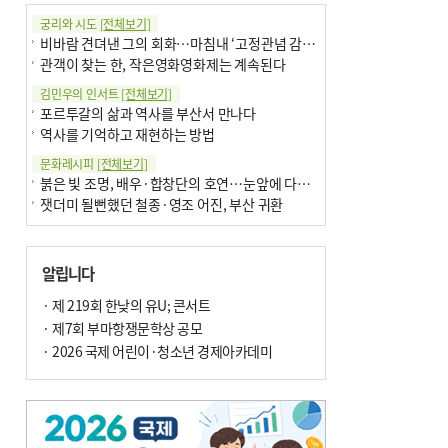
궁리와 시도
[전체보기]
비바람 견뎌낸 그의 회화…마침내 ‘고정관념 감옥’서 해방
관객이 찾는 한, 작은영화영화제는 계속된다
김민우의 인서트
[전체보기]
포르투갈의 삶과 역사를 부산서 만나다
역사를 기억하고 재현하는 방법
문화레시피
[전체보기]
붉은 빛 조명, 배우·합창단의 호연…눈앞에 다가온 부산오페라하우스
잿더미 될뻔했던 철종·영조 어진, 부산 귀환
박현주의 신간돋보기
[전체보기]
현실의 고통, 은유의 詩로 담다 外
알립니다
달구비·여우비…다양한 비 이름 外
박현주의 책 이야기
· 제 219회 한낮의 유U; 콘서트
[전체보기]
세계유산 ‘한국의 갯벌’ 얼마나 알고 있나요
· 제7회 부마항쟁문학상 공모
더위가 깨운 감각과 추억…여름! 이리 사랑할 줄이야
· 2026 국제 어린이·청소년 경제아카데미
아침의 갤러리
[전체보기]
제니스 채-푸른 냄새의 부산
문재필-여름_저녁무렵의호수
이 한편의 시조
[전체보기]