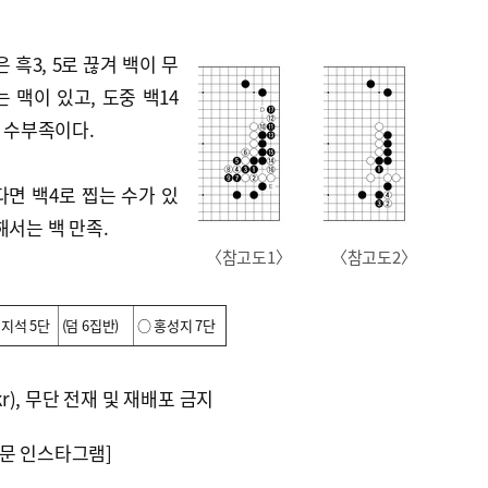
은 흑3, 5로 끊겨 백이 무
넘는 맥이 있고, 도중 백14
이 수부족이다.
다면 백4로 찝는 수가 있
해서는 백 만족.
〈참고도1〉
〈참고도2〉
김지석 5단
(덤 6집반)
○ 홍성지 7단
kr), 무단 전재 및 재배포 금지
문 인스타그램]