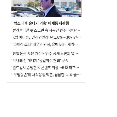
‘뺑소니 후 술타기 의혹’ 이재룡 재판행
빨려들어갈 듯 스크린 속 시공간 변주…놀란의 메시지는 ‘전쟁 속죄’
K팝 아이돌, '밀리언셀러' 단 1.6%…30년간 등장 1182개팀 전수조사
‘라이징 스타’ 배우 김민하, 올해 BIFF 개막식 사회자 확정
친일 논란 빚은 가수 남인수 공개 토론회 열린다.
박나래 전 매니저 ‘공갈미수 혐의’ 구속
월드컵서 증명한 K-콘텐츠 위상…BTS 하프타임쇼·정호연 트로피 세리머니
‘무법중년’의 사적응징 액션, 답답한 속 확 뚫어주네