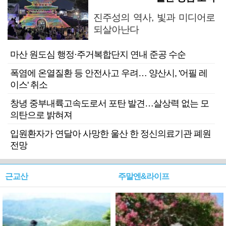
진주성의 역사, 빛과 미디어로
되살아난다
마산 원도심 행정·주거복합단지 연내 준공 수순
폭염에 온열질환 등 안전사고 우려… 양산시, '어필 레
이스' 취소
창녕 중부내륙고속도로서 포탄 발견…살상력 없는 모
의탄으로 밝혀져
입원환자가 연달아 사망한 울산 한 정신의료기관 폐원
전망
근교산
주말엔&라이프