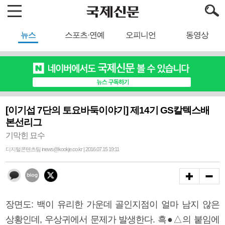
뉴스
스포츠·연예
오피니언
동영상
[이기섭 7단의 토요바둑이야기] 제14기 GS칼텍스배
본선리그
기막힌 묘수
디지털콘텐츠팀 inews@kookje.co.kr | 2016.07.15 19:11
장면도: 백이 유리한 가운데 골인지점이 얼마 남지 않은
상황인데, 우상귀에서 문제가 발생한다. 흑●△의 붙임에