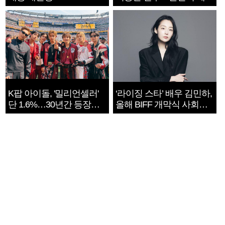
지는 ‘전쟁 속죄’
K팝 아이돌, '밀리언셀러'
‘라이징 스타’ 배우 김민하,
단 1.6%…30년간 등장
올해 BIFF 개막식 사회자
1182개팀 전수조사
확정