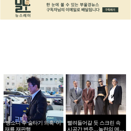
‘뺑소니 후 술타기 의혹’ 이
빨려들어갈 듯 스크린 속
재룡 재판행
시공간 변주…놀란의 메시