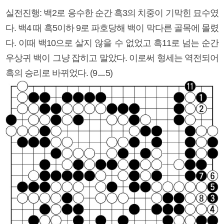
실전진행: 백2로 응수한 순간 흑3의 치중이 기막힌 묘수였
다. 백4 때 흑5이하 9로 파호당해 백이 막다른 골목에 몰렸
다. 이때 백10으로 살지 않을 수 없었고 흑11로 넘는 순간
우상귀 백이 그냥 잡히고 말았다. 이로써 형세는 역전되어
흑의 승리로 바뀌었다. (9ㅡ5)