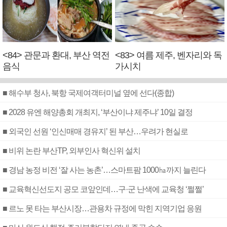
<84> 관문과 환대, 부산 역전
<83> 여름 제주, 벤자리와 독
음식
가시치
■ 해수부 청사, 북항 국제여객터미널 옆에 선다(종합)
■ 2028 유엔 해양총회 개최지, ‘부산이냐 제주냐’ 10일 결정
■ 외국인 선원 ‘인신매매 경유지’ 된 부산…우려가 현실로
■ 비위 논란 부산TP, 외부인사 혁신위 설치
■ 경남 농정 비전 ‘잘 사는 농촌’…스마트팜 1000㏊까지 늘린다
■ 교육혁신선도지 공모 코앞인데…구·군 난색에 교육청 ‘쩔쩔’
■ 르노 못 타는 부산시장…관용차 규정에 막힌 지역기업 응원