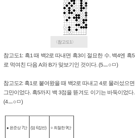
〈참고도1〉
참고도1: 흑1 때 백2로 따내면 흑3이 절묘한 수. 백4엔 흑5
로 먹여친 다음 A와 B가 맞보기인 것이다. (5ㅡ○ㅁ)
참고도2: 흑1로 붙여왔을 때 백2로 따내고 4로 물러섰으면
그만이었다. 흑5까지 백 3점을 뜯겨도 이기는 바둑이었다.
(4ㅡ○ㅁ)
● 윤준상 7단
(덤 6집반)
○ 최철한 9단