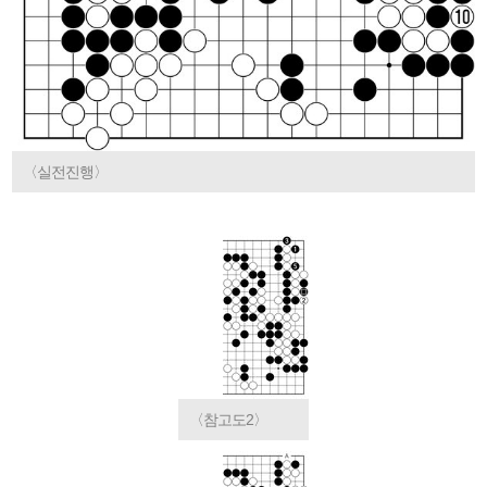
〈실전진행〉
〈참고도2〉