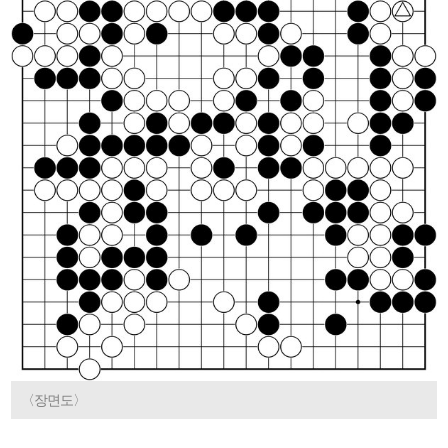
〈장면도〉