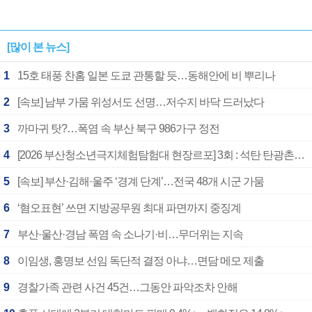
[많이 본 뉴스]
1
15호 태풍 찬홈 일본 도쿄 관통할 듯…동해안에 비 뿌리나
2
[속보] 남부 가뭄 위성서도 선명…저수지 바닥 드러났다
3
까마귀 탓?…폭염 속 부산 북구 986가구 정전
4
[2026 부산청소년극지체험탐험대 현장르포] 3회 : 석탄 탄광촌에서 북극 연구의 중심지로
5
[속보] 부산·김해·울주 ‘경계 단계’…전국 48개 시군 가뭄
6
‘혐오표현’ 쓰면 지방공무원 최대 파면까지 중징계
7
부산·울산·경남 폭염 속 소나기·비…무더위는 지속
8
이임생, 홍명보 선임 독단적 결정 아냐…면담 메모 제출
9
경찰가족 관련 사건 45건…그동안 파악조차 안해