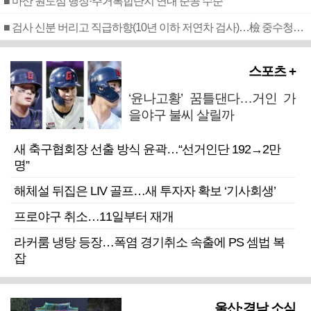
■ 마산 원도심 행정·주거복합단지 연내 준공 수순
■ 검사 신분 버리고 직급하향(10년 이하 저연차 검사)…檢 중수청행 기피
스포츠 +
‘윤나고황’ 꿈틀댄다…거인 가
을야구 불씨 살릴까
새 축구협회장 선출 방식 윤곽…“선거인단 192→2만
명”
해체설 뒤집은 LIV 골프…새 투자자 확보 ‘기사회생’
프로야구 취소…11일부터 재개
라커룸 냉탕 등장…폭염 경기취소 속출에 PS 셈법 복
잡
울산·경남 소식