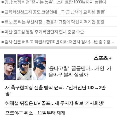
■ 경남 농정 비전 ‘잘 사는 농촌’…스마트팜 1000㏊까지 늘린다
■ 교육혁신선도지 공모 코앞인데…구·군 난색에 교육청 ‘쩔쩔’
■ 르노 못 타는 부산시장…관용차 규정에 막힌 지역기업 응원
■ 마산 원도심 행정·주거복합단지 연내 준공 수순
■ 검사 신분 버리고 직급하향(10년 이하 저연차 검사)…檢 중수청행 기피
스포츠 +
‘윤나고황’ 꿈틀댄다…거인 가
을야구 불씨 살릴까
새 축구협회장 선출 방식 윤곽…“선거인단 192→2만
명”
해체설 뒤집은 LIV 골프…새 투자자 확보 ‘기사회생’
프로야구 취소…11일부터 재개