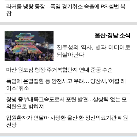
라커룸 냉탕 등장…폭염 경기취소 속출에 PS 셈법 복
잡
울산·경남 소식
진주성의 역사, 빛과 미디어로
되살아난다
마산 원도심 행정·주거복합단지 연내 준공 수순
폭염에 온열질환 등 안전사고 우려… 양산시, '어필 레
이스' 취소
창녕 중부내륙고속도로서 포탄 발견…살상력 없는 모
의탄으로 밝혀져
입원환자가 연달아 사망한 울산 한 정신의료기관 폐원
전망