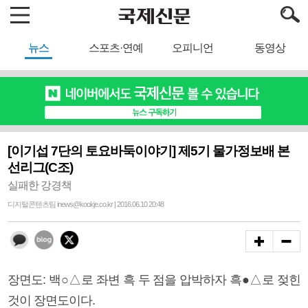
뉴스
스포츠·연예
오피니언
동영상
[이기섭 7단의 토요바둑이야기] 제5기 물가정보배 본
선리그(C조)
실패한 강경책
디지털콘텐츠팀 inews@kookje.co.kr | 2016.06.10 20:48
장면도: 백○△로 좌변 흑 두 점을 압박하자 흑●△로 젖힌
것이 장면도이다.