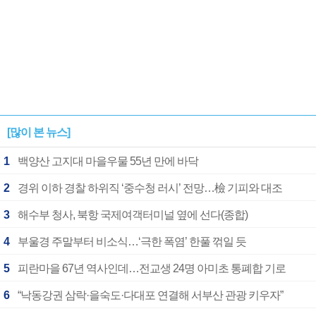
[많이 본 뉴스]
1
백양산 고지대 마을우물 55년 만에 바닥
2
경위 이하 경찰 하위직 ‘중수청 러시’ 전망…檢 기피와 대조
3
해수부 청사, 북항 국제여객터미널 옆에 선다(종합)
4
부울경 주말부터 비소식…‘극한 폭염’ 한풀 꺾일 듯
5
피란마을 67년 역사인데…전교생 24명 아미초 통폐합 기로
6
“낙동강권 삼락·을숙도·다대포 연결해 서부산 관광 키우자”