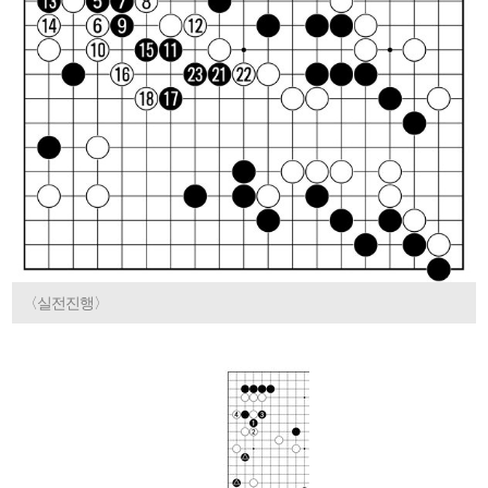
〈실전진행〉