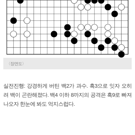
〈장면도〉
실전진행: 강경하게 버틴 백2가 과수. 흑3으로 잇자 오히
려 백이 곤란해졌다. 백4 이하 8까지의 공격은 흑9로 빠져
나오자 한눈에 봐도 억지스럽다.