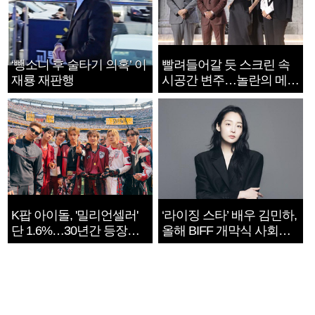
‘뺑소니 후 술타기 의혹’ 이
빨려들어갈 듯 스크린 속
재룡 재판행
시공간 변주…놀란의 메시
지는 ‘전쟁 속죄’
K팝 아이돌, '밀리언셀러'
‘라이징 스타’ 배우 김민하,
단 1.6%…30년간 등장
올해 BIFF 개막식 사회자
1182개팀 전수조사
확정