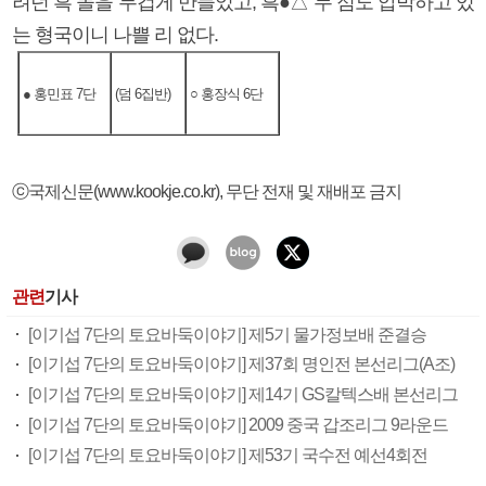
려던 흑 돌을 무겁게 만들었고, 흑●△ 두 점도 압박하고 있
는 형국이니 나쁠 리 없다.
● 홍민표 7단
(덤 6집반)
○ 홍장식 6단
ⓒ국제신문(www.kookje.co.kr), 무단 전재 및 재배포 금지
관련
기사
[이기섭 7단의 토요바둑이야기] 제5기 물가정보배 준결승
[이기섭 7단의 토요바둑이야기] 제37회 명인전 본선리그(A조)
[이기섭 7단의 토요바둑이야기] 제14기 GS칼텍스배 본선리그
[이기섭 7단의 토요바둑이야기] 2009 중국 갑조리그 9라운드
[이기섭 7단의 토요바둑이야기] 제53기 국수전 예선4회전