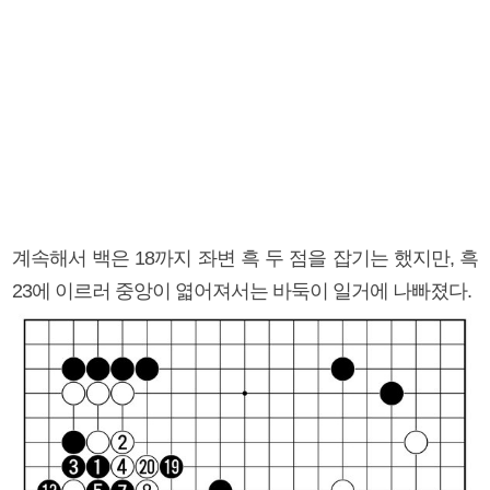
계속해서 백은 18까지 좌변 흑 두 점을 잡기는 했지만, 흑
23에 이르러 중앙이 엷어져서는 바둑이 일거에 나빠졌다.