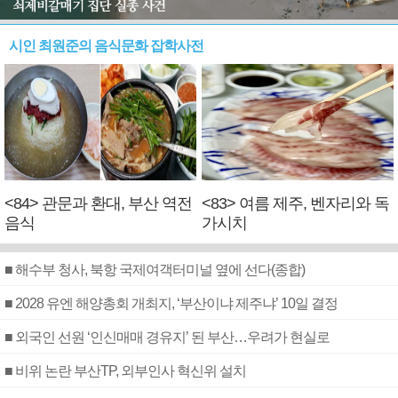
시인 최원준의 음식문화 잡학사전
<84> 관문과 환대, 부산 역전
<83> 여름 제주, 벤자리와 독
음식
가시치
■ 해수부 청사, 북항 국제여객터미널 옆에 선다(종합)
■ 2028 유엔 해양총회 개최지, ‘부산이냐 제주냐’ 10일 결정
■ 외국인 선원 ‘인신매매 경유지’ 된 부산…우려가 현실로
■ 비위 논란 부산TP, 외부인사 혁신위 설치