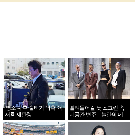
‘뺑소니 후 술타기 의혹’ 이
빨려들어갈 듯 스크린 속
재룡 재판행
시공간 변주…놀란의 메시
지는 ‘전쟁 속죄’