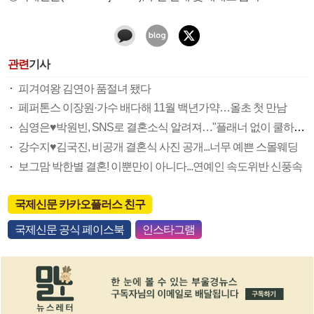
관련
기사
피겨여왕 김연아 품절녀 됐다
페퍼톤스 이장원·가수 배다해 11월 백년가약…올초 첫 만남
심영은♥박원빈, SNS로 결혼소식 알려져…"플래너 없이 쿨하게 준비중"
강수지♥김국진, 비공개 결혼식 사진 공개...너무 예쁜 스몰웨딩
보그맘 박한별 결혼! 이뿐만이 아니다...연예인 속도위반 신풍속
국제신문 카카오플러스 친구
국제신문 공식 페이스북
인스타그램