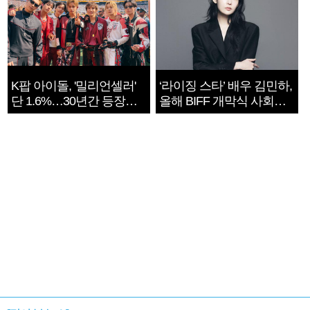
K팝 아이돌, '밀리언셀러'
‘라이징 스타’ 배우 김민하,
단 1.6%…30년간 등장
올해 BIFF 개막식 사회자
1182개팀 전수조사
확정