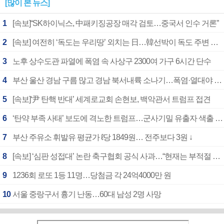
[많이 본 뉴스]
1
[속보]“SK하이닉스, 中패키징공장 매각 검토…중국서 인수 거론”
2
[속보] 여전히 ‘독도는 우리땅’ 외치는 日…韓선박이 독도 주변 해양조사 활동하자 반발
3
노후 상수도관 파열에 폭염 속 사상구 2300여 가구 6시간 단수
4
부산 울산 경남 구름 많고 경남 북서내륙 소나기…폭염·열대야 계속
5
[속보]‘尹 탄핵 반대’ 세계로교회 손현보, 백악관서 트럼프 접견
6
‘탄약 부족 사태’ 보도에 격노한 트럼프…군사기밀 유출자 색출 지시
7
부산 주유소 휘발유 평균가 ℓ당 1849원… 전주보다 3원 ↓
8
[속보] ‘심판 성접대’ 논란 축구협회 공식 사과…“현재는 부적절 행위 없어”
9
1236회 로또 1등 11명…당첨금 각 24억4000만 원
10
서울 중랑구서 흉기 난동…60대 남성 2명 사망