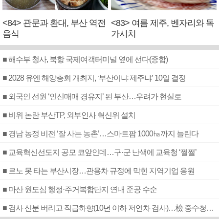
<84> 관문과 환대, 부산 역전
<83> 여름 제주, 벤자리와 독
음식
가시치
■ 해수부 청사, 북항 국제여객터미널 옆에 선다(종합)
■ 2028 유엔 해양총회 개최지, ‘부산이냐 제주냐’ 10일 결정
■ 외국인 선원 ‘인신매매 경유지’ 된 부산…우려가 현실로
■ 비위 논란 부산TP, 외부인사 혁신위 설치
■ 경남 농정 비전 ‘잘 사는 농촌’…스마트팜 1000㏊까지 늘린다
■ 교육혁신선도지 공모 코앞인데…구·군 난색에 교육청 ‘쩔쩔’
■ 르노 못 타는 부산시장…관용차 규정에 막힌 지역기업 응원
■ 마산 원도심 행정·주거복합단지 연내 준공 수순
■ 검사 신분 버리고 직급하향(10년 이하 저연차 검사)…檢 중수청행 기피