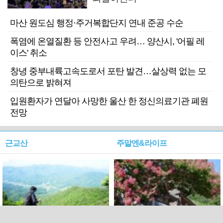
마산 원도심 행정·주거복합단지 연내 준공 수순
폭염에 온열질환 등 안전사고 우려… 양산시, '어필 레
이스' 취소
창녕 중부내륙고속도로서 포탄 발견…살상력 없는 모
의탄으로 밝혀져
입원환자가 연달아 사망한 울산 한 정신의료기관 폐원
전망
근교산
주말엔&라이프