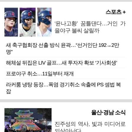
스포츠 +
‘윤나고황’ 꿈틀댄다…거인 가
을야구 불씨 살릴까
새 축구협회장 선출 방식 윤곽…“선거인단 192→2만
명”
해체설 뒤집은 LIV 골프…새 투자자 확보 ‘기사회생’
프로야구 취소…11일부터 재개
라커룸 냉탕 등장…폭염 경기취소 속출에 PS 셈법 복
잡
울산·경남 소식
진주성의 역사, 빛과 미디어로
되살아난다