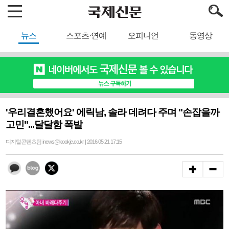
뉴스
스포츠·연예
오피니언
동영상
'우리결혼했어요' 에릭남, 솔라 데려다 주며 "손잡을까
고민"...달달함 폭발
디지털콘텐츠팀 inews@kookje.co.kr | 2016.05.21 17:15