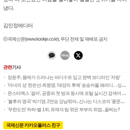
냈다.
김민정에디터
ⓒ국제신문(www.kookje.co.kr), 무단 전재 및 재배포 금지
관련
기사
장윤주, 몸매가 드러나는 바디수트 입고 완벽 보디라인 '자랑'
'마녀의 성' 한은선-최원명, '태양의 후예' 송송커플 패러디…싱크로율 100%
몬스타엑스 '걸어', 공중파 첫 방과 동시에 포탈 실시간 검색어 올킬
'불후의 명곡' 박기영, 2연승 강남꺾어...신나는 디스코의 '풍문으로 들었소'
'무한도전' 하하-별 1위, 유재석 팀 꺾은 부부의 위엄...꼴찌는?
국제신문 카카오플러스 친구