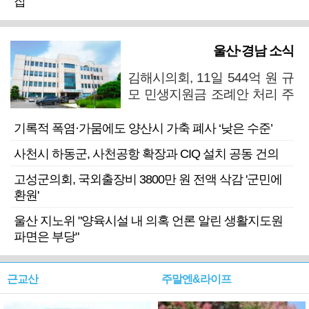
잡
울산·경남 소식
김해시의회, 11일 544억 원 규
모 민생지원금 조례안 처리 주
목
기록적 폭염·가뭄에도 양산시 가축 폐사 ‘낮은 수준’
사천시 하동군, 사천공항 확장과 CIQ 설치 공동 건의
고성군의회, 국외출장비 3800만 원 전액 삭감 '군민에
환원'
울산 지노위 "양육시설 내 의혹 언론 알린 생활지도원
파면은 부당"
근교산
주말엔&라이프