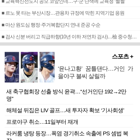
■ 교육혁신선도지 공모 코앞인데…구·군 난색에 교육청 ‘쩔쩔’
■ 르노 못 타는 부산시장…관용차 규정에 막힌 지역기업 응원
■ 마산 원도심 행정·주거복합단지 연내 준공 수순
■ 검사 신분 버리고 직급하향(10년 이하 저연차 검사)…檢 중수청행 기피
스포츠 +
‘윤나고황’ 꿈틀댄다…거인 가
을야구 불씨 살릴까
새 축구협회장 선출 방식 윤곽…“선거인단 192→2만
명”
해체설 뒤집은 LIV 골프…새 투자자 확보 ‘기사회생’
프로야구 취소…11일부터 재개
라커룸 냉탕 등장…폭염 경기취소 속출에 PS 셈법 복