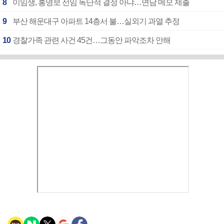
8
이임생, 홍명보 선임 독단적 결정 아냐…면담 메모 제출
9
부산 해운대구 아파트 14층서 불…실외기 과열 추정
10
경찰가족 관련 사건 45건…그동안 파악조차 안해