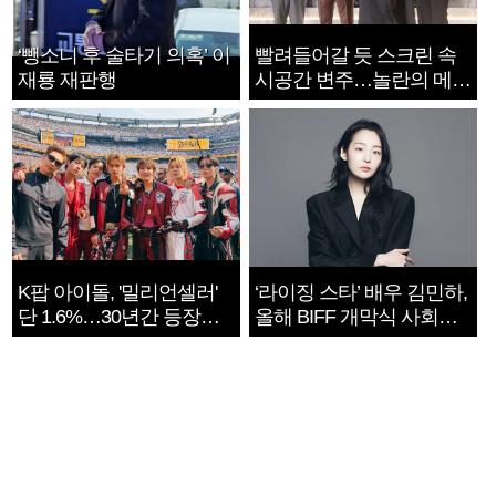
‘뺑소니 후 술타기 의혹’ 이
빨려들어갈 듯 스크린 속
재룡 재판행
시공간 변주…놀란의 메시
지는 ‘전쟁 속죄’
K팝 아이돌, '밀리언셀러'
‘라이징 스타’ 배우 김민하,
단 1.6%…30년간 등장
올해 BIFF 개막식 사회자
1182개팀 전수조사
확정