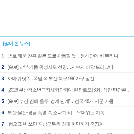
[많이 본 뉴스]
1
15호 태풍 찬홈 일본 도쿄 관통할 듯…동해안에 비 뿌리나
2
[속보] 남부 가뭄 위성서도 선명…저수지 바닥 드러났다
3
까마귀 탓?…폭염 속 부산 북구 986가구 정전
4
[2026 부산청소년극지체험탐험대 현장르포] 3회 : 석탄 탄광촌에서 북극 연구의 중심지로
5
[속보] 부산·김해·울주 ‘경계 단계’…전국 48개 시군 가뭄
6
부산·울산·경남 폭염 속 소나기·비…무더위는 지속
7
‘혐오표현’ 쓰면 지방공무원 최대 파면까지 중징계