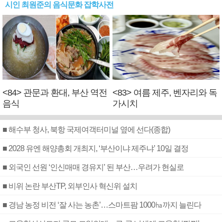
시인 최원준의 음식문화 잡학사전
<84> 관문과 환대, 부산 역전
<83> 여름 제주, 벤자리와 독
음식
가시치
■ 해수부 청사, 북항 국제여객터미널 옆에 선다(종합)
■ 2028 유엔 해양총회 개최지, ‘부산이냐 제주냐’ 10일 결정
■ 외국인 선원 ‘인신매매 경유지’ 된 부산…우려가 현실로
■ 비위 논란 부산TP, 외부인사 혁신위 설치
■ 경남 농정 비전 ‘잘 사는 농촌’…스마트팜 1000㏊까지 늘린다