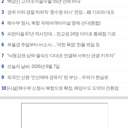
2
백양산 고지대 마을우물 55년 만에 바닥
3
경위 이하 경찰 하위직 ‘중수청 러시’ 전망…檢 기피와 대조
4
해수부 청사, 북항 국제여객터미널 옆에 선다(종합)
5
피란마을 67년 역사인데…전교생 24명 아미초 통폐합 기로
6
부울경 주말부터 비소식…‘극한 폭염’ 한풀 꺾일 듯
7
“낙동강권 삼락·을숙도·다대포 연결해 서부산 관광 키우자”
8
오늘의 날씨- 2026년 8월 7일
9
외국인 선원 ‘인신매매 경유지’ 된 부산…우려가 현실로
10
[사설] 해수부 신청사 북항으로 확정, 해양수도 도약의 전환점