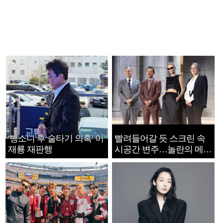
‘뺑소니 후 술타기 의혹’ 이
빨려들어갈 듯 스크린 속
재룡 재판행
시공간 변주…놀란의 메시
지는 ‘전쟁 속죄’