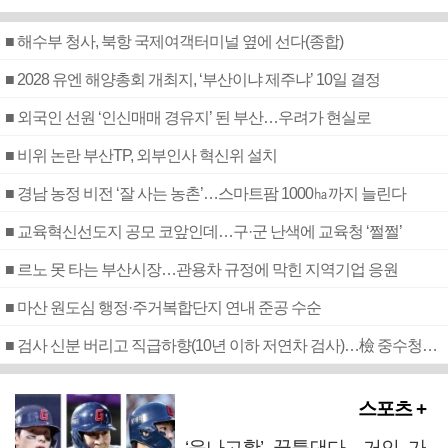
■ 해수부 청사, 북항 국제여객터미널 옆에 선다(종합)
■ 2028 유엔 해양총회 개최지, ‘부산이냐 제주냐’ 10일 결정
■ 외국인 선원 ‘인신매매 경유지’ 된 부산…우려가 현실로
■ 비위 논란 부산TP, 외부인사 혁신위 설치
■ 경남 농정 비전 ‘잘 사는 농촌’…스마트팜 1000㏊까지 늘린다
■ 교육혁신선도지 공모 코앞인데…구·군 난색에 교육청 ‘쩔쩔’
■ 르노 못 타는 부산시장…관용차 규정에 막힌 지역기업 응원
■ 마산 원도심 행정·주거복합단지 연내 준공 수순
■ 검사 신분 버리고 직급하향(10년 이하 저연차 검사)…檢 중수청행 기피
스포츠 +
‘윤나고황’ 꿈틀댄다…거인 가