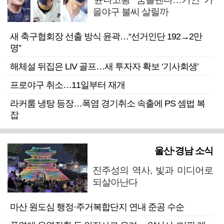
을야구 불씨 살릴까
새 축구협회장 선출 방식 윤곽…“선거인단 192→2만
명”
해체설 뒤집은 LIV 골프…새 투자자 확보 ‘기사회생’
프로야구 취소…11일부터 재개
라커룸 냉탕 등장…폭염 경기취소 속출에 PS 셈법 복
잡
울산·경남 소식
진주성의 역사, 빛과 미디어로
되살아난다
마산 원도심 행정·주거복합단지 연내 준공 수순