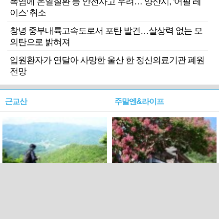
폭염에 온열질환 등 안전사고 우려… 양산시, '어필 레
이스' 취소
창녕 중부내륙고속도로서 포탄 발견…살상력 없는 모
의탄으로 밝혀져
입원환자가 연달아 사망한 울산 한 정신의료기관 폐원
전망
근교산
주말엔&라이프
근교산&그너머…상주·문경
폭염보다 더 뜨거워라…100
청화산~시루봉
일을 붉게 불태울 ‘선비정신’
피었네