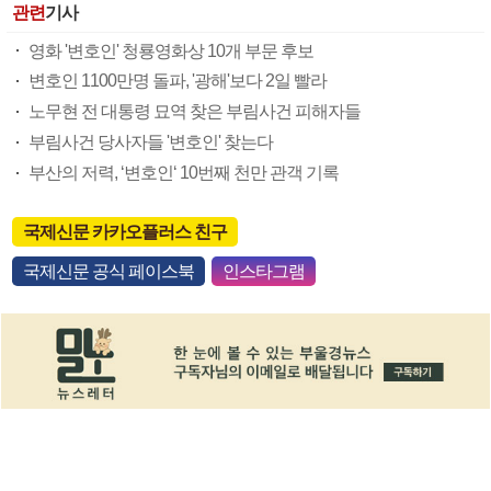
관련
기사
영화 '변호인' 청룡영화상 10개 부문 후보
변호인 1100만명 돌파, '광해'보다 2일 빨라
노무현 전 대통령 묘역 찾은 부림사건 피해자들
부림사건 당사자들 '변호인' 찾는다
부산의 저력, ‘변호인‘ 10번째 천만 관객 기록
국제신문 카카오플러스 친구
국제신문 공식 페이스북
인스타그램