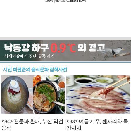
시인 최원준의 음식문화 잡학사전
<84> 관문과 환대, 부산 역전
<83> 여름 제주, 벤자리와 독
음식
가시치