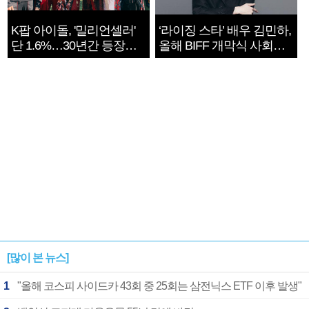
K팝 아이돌, '밀리언셀러'
‘라이징 스타’ 배우 김민하,
단 1.6%…30년간 등장
올해 BIFF 개막식 사회자
1182개팀 전수조사
확정
[많이 본 뉴스]
1
"올해 코스피 사이드카 43회 중 25회는 삼전닉스 ETF 이후 발생"