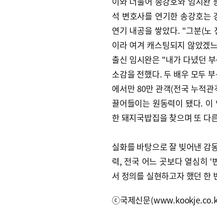
이와 더불어 송강호와 임시완 
석 변호사를 연기한 송강호는 경
연기 내공을 쌓았다. "그분(노 
이라 여겨 캐스팅되지 않았겠느
출신 임시완은 "내가 다녔던 
소감을 전했다. 두 배우 모두 
에서만 80만 관객(전국 누적관객
끌어들이는 원동력이 됐다. 이
한 돼지국밥집을 찾으며 또 다른
실화를 바탕으로 잘 빚어낸 감동
력, 전국 어느 곳보다 열심히 '
서 정의를 실현하고자 했던 한 
ⓒ국제신문(www.kookje.co.