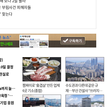
광해'보다 2일 빨라
은 부림사건 피해자들
' 찾는다
합)
10일 결정
 현실로
짬짜미로 ‘金겹살’ 만든 업체
수도권과 다른데 같은 규
■ 경남 농정 비전 ‘잘 사는 농촌’…스마트팜 1000㏊까지 늘린다
6곳 기소(종합)
제…부산 건설사 “쓰러지기
■ 교육혁신선도지 공모 코앞인데…구·군 난색에 교육청 ‘쩔쩔’
직전”
역기업 응원