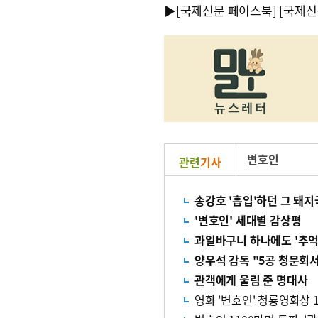
▶
[국제신문 페이스북]
[국제신
변호인
관련
기사
송강호 '흡입'하던 그 돼지
'변호인' 세대별 감상평
과일바구니 하나에도 '추억'
양우석 감독 "5공 청문회서
관객에게 울림 준 명대사
영화 '변호인' 청룡영화상 