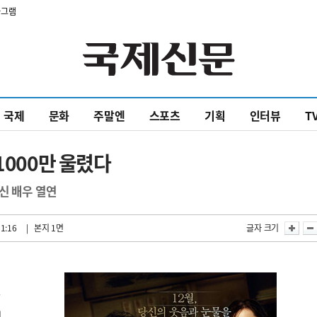
타그램
국제
문화
주말엔
스포츠
기획
인터뷰
T
1000만 울렸다
신 배우 열연
1:16
| 본지 1면
글자 크기
파
심