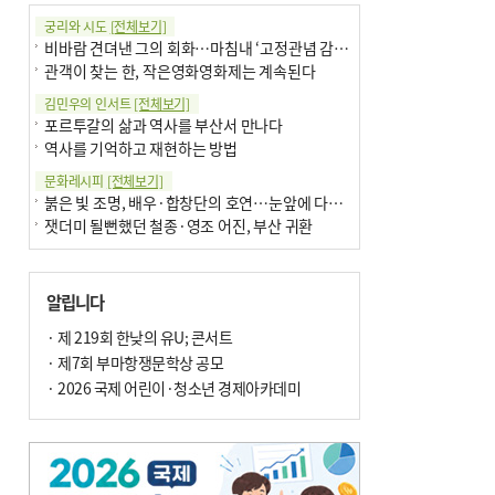
궁리와 시도
[전체보기]
비바람 견뎌낸 그의 회화…마침내 ‘고정관념 감옥’서 해방
관객이 찾는 한, 작은영화영화제는 계속된다
김민우의 인서트
[전체보기]
포르투갈의 삶과 역사를 부산서 만나다
역사를 기억하고 재현하는 방법
문화레시피
[전체보기]
붉은 빛 조명, 배우·합창단의 호연…눈앞에 다가온 부산오페라하우스
잿더미 될뻔했던 철종·영조 어진, 부산 귀환
박현주의 신간돋보기
[전체보기]
현실의 고통, 은유의 詩로 담다 外
알립니다
달구비·여우비…다양한 비 이름 外
박현주의 책 이야기
· 제 219회 한낮의 유U; 콘서트
[전체보기]
세계유산 ‘한국의 갯벌’ 얼마나 알고 있나요
· 제7회 부마항쟁문학상 공모
더위가 깨운 감각과 추억…여름! 이리 사랑할 줄이야
· 2026 국제 어린이·청소년 경제아카데미
아침의 갤러리
[전체보기]
제니스 채-푸른 냄새의 부산
문재필-여름_저녁무렵의호수
이 한편의 시조
[전체보기]