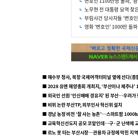
변호인 1100만명 돌파, '
노무현 전 대통령 묘역 찾
부림사건 당사자들 '변호인
영화 '변호인' 1000만 돌파
■ 해수부 청사, 북항 국제여객터미널 옆에 선다(종
■ 2028 유엔 해양총회 개최지, ‘부산이냐 제주냐’ 
■ 외국인 선원 ‘인신매매 경유지’ 된 부산…우려가
■ 비위 논란 부산TP, 외부인사 혁신위 설치
■ 르노 못 타는 부산시장…관용차 규정에 막힌 지