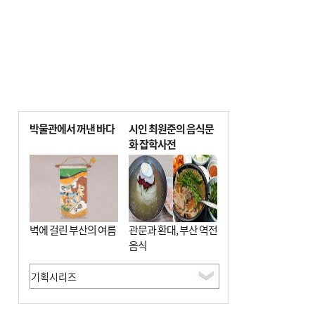
박물관에서 꺼낸 바다
시인 최원준의 음식문
화 잡학사전
벽에 걸린 부산의 여름
관문과 환대, 부산 역전
음식