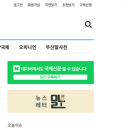
2
로그인
회원가입
지면보기
초판보기
구독신청
V국제
오피니언
부산말사전
오늘
이슈