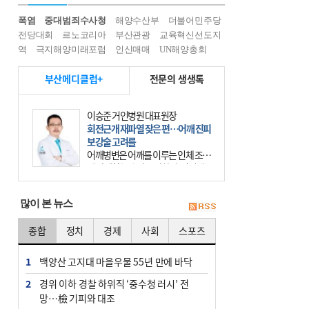
폭염
중대범죄수사청
해양수산부
더불어민주당
전당대회
르노코리아
부산관광
교육혁신선도지
역
극지해양미래포럼
인신매매
UN해양총회
부산메디클럽+
전문의 생생톡
이승준 거인병원 대표원장
회전근개 재파열 잦은 편…어깨 진피
보강술 고려를
어깨병변은 어깨를 이루는 인체 조직
에 발생하는 손상을 말한다. 여기에
는 오십견과 회전근개 증후군, 어깨
의 석회성 힘줄염 등이 있다. 국민건
많이 본 뉴스
강보험에 의하면 어깨병변
종합
정치
경제
사회
스포츠
1
백양산 고지대 마을우물 55년 만에 바닥
2
경위 이하 경찰 하위직 ‘중수청 러시’ 전
망…檢 기피와 대조