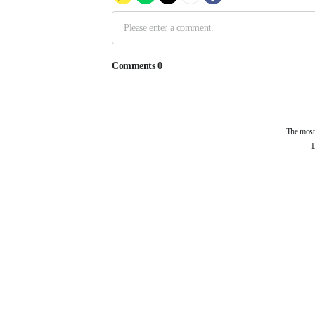
제휴사
부산과학기술협의회
걷고싶은부산