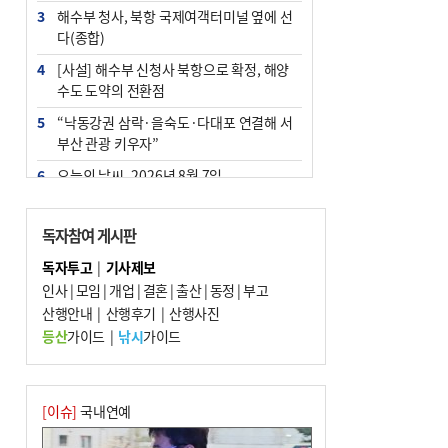
3
해수부 청사, 북항 국제여객터미널 옆에 선
다(종합)
4
[사설] 해수부 신청사 북항으로 확정, 해양
수도 도약의 전환점
5
“낙동강권 삼락·을숙도·다대포 연결해 서
부산 관광 키우자”
6
오늘의 날씨- 2026년 8월 7일
7
부울경 주말부터 비소식…‘극한 폭염’ 한풀
꺾일 듯
독자참여 게시판
8
피란마을 67년 역사인데…전교생 24명 아
독자투고
|
기사제보
미초 통폐합 기로
인사
|
모임
|
개업
|
결혼
|
출산
|
동정
|
부고
9
산행안내
외국인 선원 ‘인신매매 경유지’ 된 부산…
|
산행후기
|
산행사진
우려가 현실로
등산
가이드
|
낚시
가이드
10
교육혁신선도지 공모 코앞인데…구·군 난
색에 교육청 ‘쩔쩔’
[이슈]
국내연예