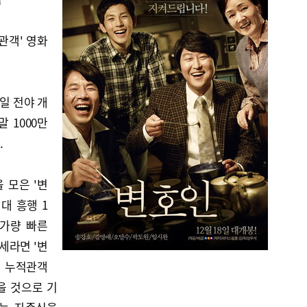
 관객' 영화
8일 전야 개
말 1000만
.
을 모은 '변
대 흥행 1
일가량 빠른
세라면 '변
의 누적관객
있을 것으로 기