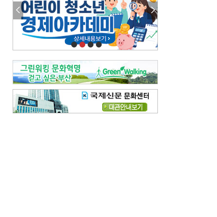
참선 /오기환
고향 /김진규
주말 영화 박스오피스
[전체보기]
‘스파이더맨’ 개봉 5일 만에 300만 돌풍…박스오피스·예매율 동시 1위
‘호프’ 개봉 11일 만에 관객 300만…‘스파이더맨’ 예매율 68.8% 1위
오늘의 운세-
[전체보기]
오늘의 운세- 2026년 8월 6일 (음 6월 24일)
오늘의 운세- 2026년 8월 5일 (음 6월 23일)
조해훈의 고전 속 이 문장
[전체보기]
입추 지났는데도 덥다며 신유안에게 보낸 박규수의 편지
불볕더위 지속되다 단비 내려 시 읊은 조선 후기 신익전