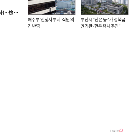
■ 검사 신분 버리고 직급하향(10년 이하 저연차 검사)…檢 중수청행 기피
해수부 ‘신청사 부지’ 직원 의
부산시 “산은 등 4개 정책금
견 반영
융기관·한은 유치 추진”