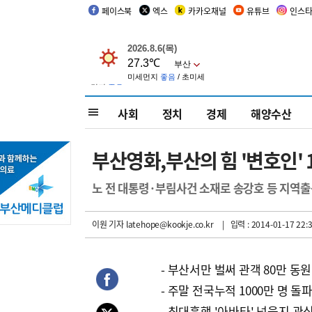
페이스북
엑스
카카오채널
유튜브
인스
사회
정치
경제
해양수산
부산영화,부산의 힘 '변호인' 
노 전 대통령·부림사건 소재로 송강호 등 지역출
이원 기자
latehope@kookje.co.kr
| 입력 : 2014-01-17 22:3
- 부산서만 벌써 관객 80만 동원
- 주말 전국누적 1000만 명 돌
- 최대흥행 '아바타' 넘을지 관