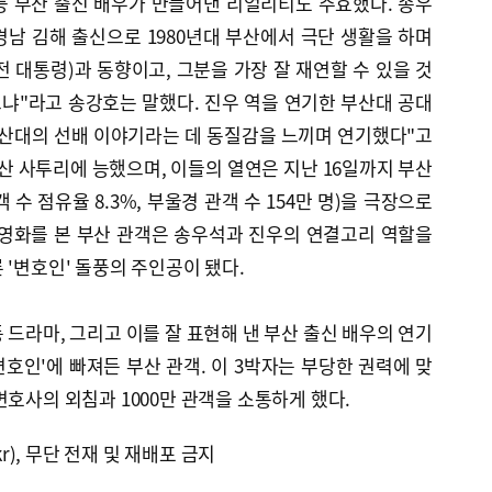
등 부산 출신 배우가 만들어낸 리얼리티도 주효했다. 송우
남 김해 출신으로 1980년대 부산에서 극단 생활을 하며
전 대통령)과 동향이고, 그분을 가장 잘 재연할 수 있을 것
냐"라고 송강호는 말했다. 진우 역을 연기한 부산대 공대
부산대의 선배 이야기라는 데 동질감을 느끼며 연기했다"고
부산 사투리에 능했으며, 이들의 열연은 지난 16일까지 부산
 수 점유율 8.3%, 부울경 관객 수 154만 명)을 극장으로
 영화를 본 부산 관객은 송우석과 진우의 연결고리 역할을
 '변호인' 돌풍의 주인공이 됐다.
 드라마, 그리고 이를 잘 표현해 낸 부산 출신 배우의 연기
변호인'에 빠져든 부산 관객. 이 3박자는 부당한 권력에 맞
변호사의 외침과 1000만 관객을 소통하게 했다.
kr), 무단 전재 및 재배포 금지