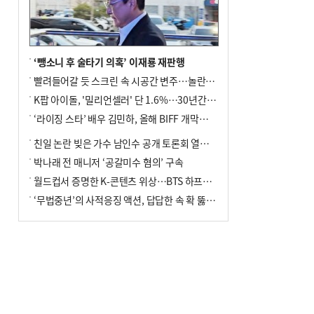
‘뺑소니 후 술타기 의혹’ 이재룡 재판행
빨려들어갈 듯 스크린 속 시공간 변주…놀란의 메시지는 ‘전쟁 속죄’
K팝 아이돌, '밀리언셀러' 단 1.6%…30년간 등장 1182개팀 전수조사
‘라이징 스타’ 배우 김민하, 올해 BIFF 개막식 사회자 확정
친일 논란 빚은 가수 남인수 공개 토론회 열린다.
박나래 전 매니저 ‘공갈미수 혐의’ 구속
월드컵서 증명한 K-콘텐츠 위상…BTS 하프타임쇼·정호연 트로피 세리머니
‘무법중년’의 사적응징 액션, 답답한 속 확 뚫어주네