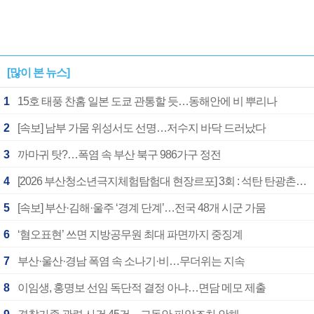
[많이 본 뉴스]
1
15호 태풍 찬홈 일본 도쿄 관통할 듯…동해안에 비 뿌리나
2
[속보] 남부 가뭄 위성서도 선명…저수지 바닥 드러났다
3
까마귀 탓?…폭염 속 부산 북구 986가구 정전
4
[2026 부산청소년극지체험탐험대 현장르포] 3회 : 석탄 탄광촌에서 북극 연구의 중심지로
5
[속보] 부산·김해·울주 ‘경계 단계’…전국 48개 시군 가뭄
6
‘혐오표현’ 쓰면 지방공무원 최대 파면까지 중징계
7
부산·울산·경남 폭염 속 소나기·비…무더위는 지속
8
이임생, 홍명보 선임 독단적 결정 아냐…면담 메모 제출