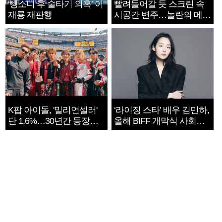
‘뺑소니 후 술타기 의혹’ 이
빨려들어갈 듯 스크린 속
재룡 재판행
시공간 변주…놀란의 메시
지는 ‘전쟁 속죄’
K팝 아이돌, '밀리언셀러'
‘라이징 스타’ 배우 김민하,
단 1.6%…30년간 등장
올해 BIFF 개막식 사회자
1182개팀 전수조사
확정