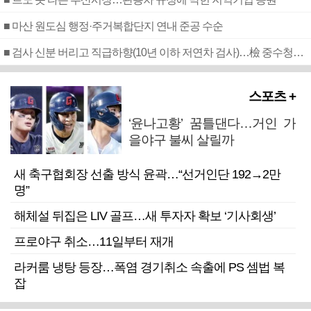
■ 마산 원도심 행정·주거복합단지 연내 준공 수순
■ 검사 신분 버리고 직급하향(10년 이하 저연차 검사)…檢 중수청행 기피
스포츠 +
‘윤나고황’ 꿈틀댄다…거인 가
을야구 불씨 살릴까
새 축구협회장 선출 방식 윤곽…“선거인단 192→2만
명”
해체설 뒤집은 LIV 골프…새 투자자 확보 ‘기사회생’
프로야구 취소…11일부터 재개
라커룸 냉탕 등장…폭염 경기취소 속출에 PS 셈법 복
잡