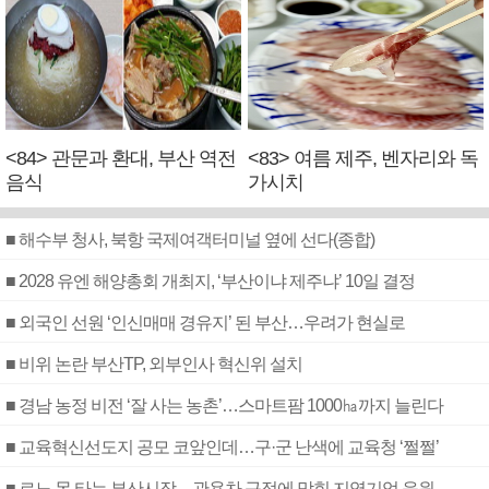
<84> 관문과 환대, 부산 역전
<83> 여름 제주, 벤자리와 독
음식
가시치
■ 해수부 청사, 북항 국제여객터미널 옆에 선다(종합)
■ 2028 유엔 해양총회 개최지, ‘부산이냐 제주냐’ 10일 결정
■ 외국인 선원 ‘인신매매 경유지’ 된 부산…우려가 현실로
■ 비위 논란 부산TP, 외부인사 혁신위 설치
■ 경남 농정 비전 ‘잘 사는 농촌’…스마트팜 1000㏊까지 늘린다
■ 교육혁신선도지 공모 코앞인데…구·군 난색에 교육청 ‘쩔쩔’
■ 르노 못 타는 부산시장…관용차 규정에 막힌 지역기업 응원