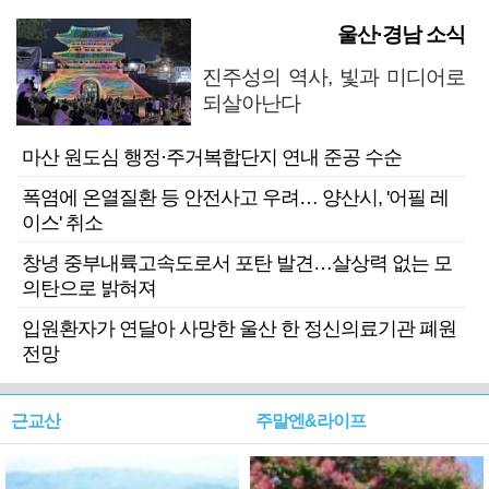
울산·경남 소식
진주성의 역사, 빛과 미디어로
되살아난다
마산 원도심 행정·주거복합단지 연내 준공 수순
폭염에 온열질환 등 안전사고 우려… 양산시, '어필 레
이스' 취소
창녕 중부내륙고속도로서 포탄 발견…살상력 없는 모
의탄으로 밝혀져
입원환자가 연달아 사망한 울산 한 정신의료기관 폐원
전망
근교산
주말엔&라이프