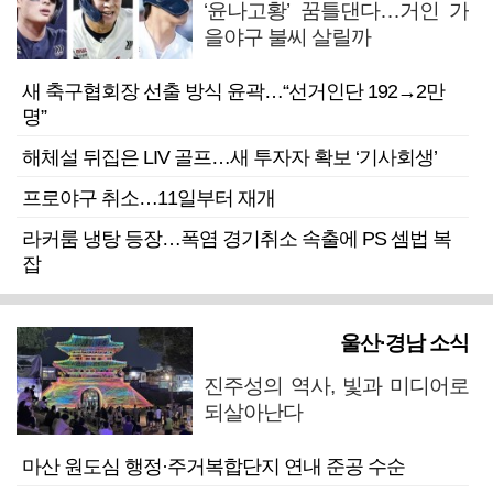
‘윤나고황’ 꿈틀댄다…거인 가
을야구 불씨 살릴까
새 축구협회장 선출 방식 윤곽…“선거인단 192→2만
명”
해체설 뒤집은 LIV 골프…새 투자자 확보 ‘기사회생’
프로야구 취소…11일부터 재개
라커룸 냉탕 등장…폭염 경기취소 속출에 PS 셈법 복
잡
울산·경남 소식
진주성의 역사, 빛과 미디어로
되살아난다
마산 원도심 행정·주거복합단지 연내 준공 수순