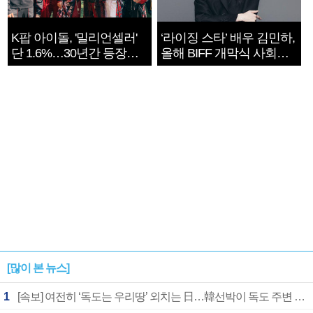
K팝 아이돌, '밀리언셀러'
‘라이징 스타’ 배우 김민하,
단 1.6%…30년간 등장
올해 BIFF 개막식 사회자
1182개팀 전수조사
확정
[많이 본 뉴스]
1
[속보] 여전히 ‘독도는 우리땅’ 외치는 日…韓선박이 독도 주변 해양조사 활동하자 반발