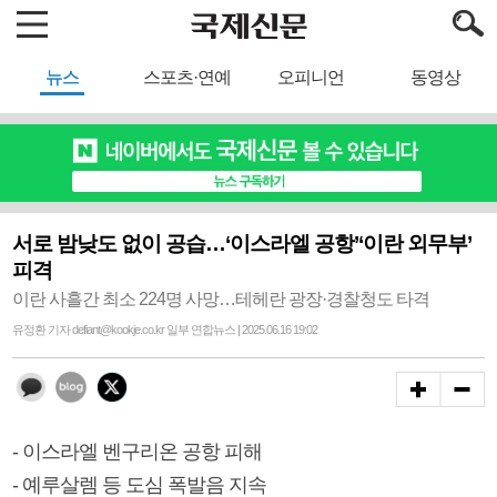
뉴스
스포츠·연예
오피니언
동영상
서로 밤낮도 없이 공습…‘이스라엘 공항’‘이란 외무부’
피격
이란 사흘간 최소 224명 사망…테헤란 광장·경찰청도 타격
유정환 기자 defiant@kookje.co.kr 일부 연합뉴스 | 2025.06.16 19:02
- 이스라엘 벤구리온 공항 피해
- 예루살렘 등 도심 폭발음 지속