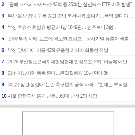
2
"올해 코스피 사이드카 43회 중 25회는 삼전닉스 ETF 이후 발생"
3
부산 울산 경남 구름 많고 경남 북서내륙 소나기…폭염·열대야 계속
4
부산 주유소 휘발유 평균가 ℓ당 1849원… 전주보다 3원 ↓
5
‘탄약 부족 사태’ 보도에 격노한 트럼프…군사기밀 유출자 색출 지시
6
부산 앞바다에 기름 425ℓ 유출한 러시아 화물선 적발
7
[2026 부산청소년극지체험탐험대 현장르포] 2회 : 하늘에서 만난 얼음의 나라
8
입추 지났지만 푹푹 찐다…온열질환자 10년 만에 3배
9
[속보] ‘심판 성접대’ 논란 축구협회 공식 사과…“현재는 부적절 행위 없어”
10
서울 중랑구서 흉기 난동…60대 남성 2명 사망