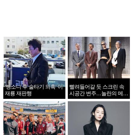
‘뺑소니 후 술타기 의혹’ 이
빨려들어갈 듯 스크린 속
재룡 재판행
시공간 변주…놀란의 메시
지는 ‘전쟁 속죄’