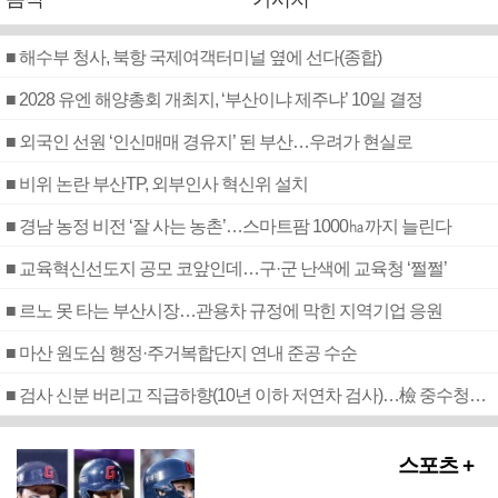
■ 해수부 청사, 북항 국제여객터미널 옆에 선다(종합)
■ 2028 유엔 해양총회 개최지, ‘부산이냐 제주냐’ 10일 결정
■ 외국인 선원 ‘인신매매 경유지’ 된 부산…우려가 현실로
■ 비위 논란 부산TP, 외부인사 혁신위 설치
■ 경남 농정 비전 ‘잘 사는 농촌’…스마트팜 1000㏊까지 늘린다
■ 교육혁신선도지 공모 코앞인데…구·군 난색에 교육청 ‘쩔쩔’
■ 르노 못 타는 부산시장…관용차 규정에 막힌 지역기업 응원
■ 마산 원도심 행정·주거복합단지 연내 준공 수순
■ 검사 신분 버리고 직급하향(10년 이하 저연차 검사)…檢 중수청행 기피
스포츠 +