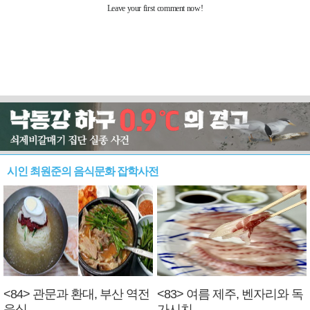
시인 최원준의 음식문화 잡학사전
<84> 관문과 환대, 부산 역전
<83> 여름 제주, 벤자리와 독
음식
가시치