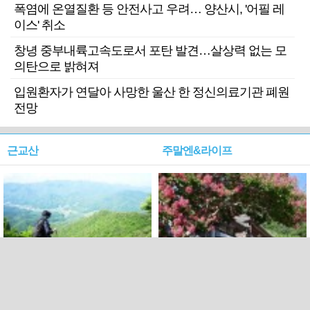
폭염에 온열질환 등 안전사고 우려… 양산시, '어필 레
이스' 취소
창녕 중부내륙고속도로서 포탄 발견…살상력 없는 모
의탄으로 밝혀져
입원환자가 연달아 사망한 울산 한 정신의료기관 폐원
전망
근교산
주말엔&라이프
근교산&그너머…상주·문경
폭염보다 더 뜨거워라…100
청화산~시루봉
일을 붉게 불태울 ‘선비정신’